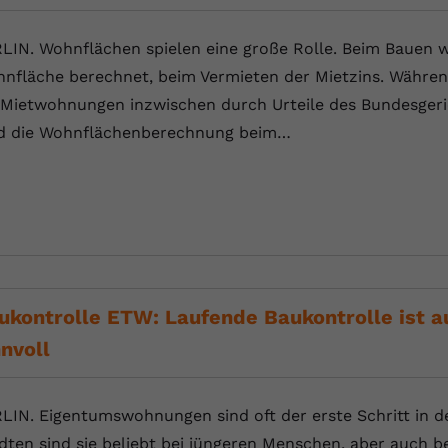
YouTube setzt dieses Cookie über
Zweck
eingebettete YouTube-Videos und registriert
LIN. Wohnflächen spielen eine große Rolle. Beim Bauen w
anonyme statistische Daten.
nfläche berechnet, beim Vermieten der Mietzins. Währe
 Mietwohnungen inzwischen durch Urteile des Bundesgeric
Name
yt-remote-device-id
d die Wohnflächenberechnung beim…
Anbieter
Youtube.com
Laufzeit
Session
YouTube setzt diesen Cookie, um die
Videopräferenzen des Benutzers zu
Zweck
speichern, der eingebettete YouTube-Videos
verwendet.
ukontrolle ETW: Laufende Baukontrolle ist 
nnvoll
Name
yt.innertube::requests
LIN. Eigentumswohnungen sind oft der erste Schritt in de
Anbieter
youtube.com
dten sind sie beliebt bei jüngeren Menschen, aber auch b