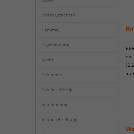
Bauen
Bodengutachten
Ba
Denkmal
Eigenleistung
BER
die
Recht
(BG
abe
Schimmel
Schlüsselfertig
bauabnahme
baubeschreibung
Wo