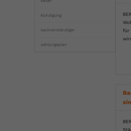
keller
BER
kündigung
Woh
sachverständiger
für
wir
zahlungsplan
Ba
si
BER
Stä