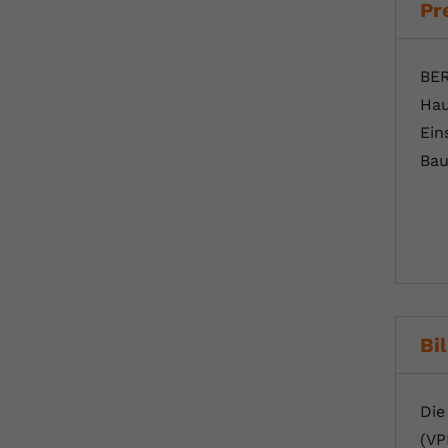
Pr
BER
Hau
Ein
Bau
Bi
Die
(VP