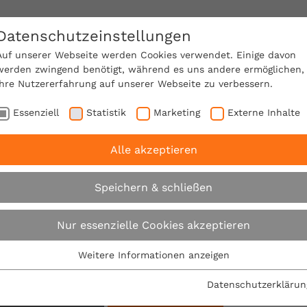
Datenschutzeinstellungen
SACHVERSTÄNDIGE FINDEN!
Auf unserer Webseite werden Cookies verwendet. Einige davon
werden zwingend benötigt, während es uns andere ermöglichen,
Ihre Nutzererfahrung auf unserer Webseite zu verbessern.
e Mitgliedschaft
Über den VPB
Karriere
Essenziell
Statistik
Marketing
Externe Inhalte
Alle akzeptieren
Suche
Speichern & schließen
Nur essenzielle Cookies akzeptieren
Su
Weitere Informationen anzeigen
Essenziell
Filter:
Essenzielle Cookies werden für grundlegende Funktionen der
Datenschutzerklärun
Webseite benötigt. Dadurch ist gewährleistet, dass die
sätze: Serviceartikel
Alle Filter entfernen