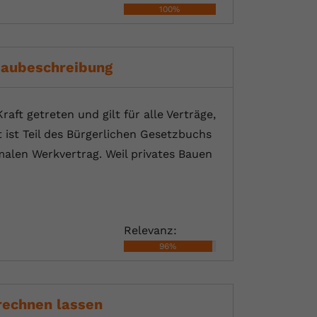
100%
Baubeschreibung
aft getreten und gilt für alle Verträge,
 ist Teil des Bürgerlichen Gesetzbuchs
malen Werkvertrag. Weil privates Bauen
Relevanz:
96%
rechnen lassen