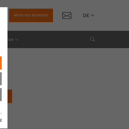
Kontakt
DE
MITGLIED WERDEN!
Suche
Presse
chen
g