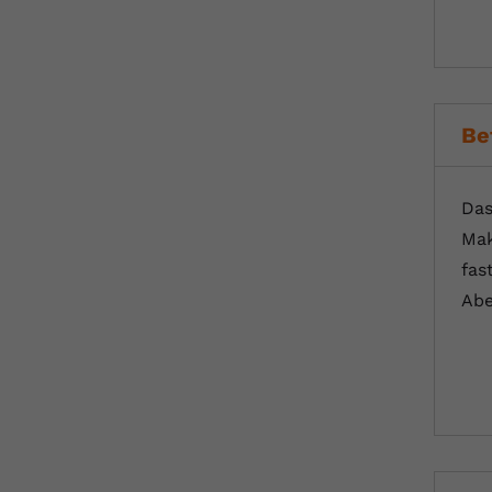
Be
Das
Mak
fas
Abe