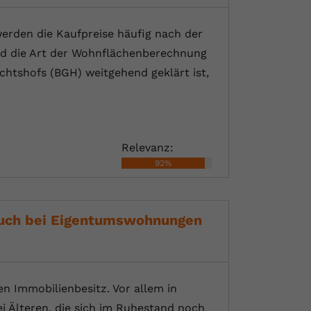
erden die Kaufpreise häufig nach der
nd die Art der Wohnflächenberechnung
htshofs (BGH) weitgehend geklärt ist,
Relevanz:
92%
auch bei Eigentumswohnungen
n Immobilienbesitz. Vor allem in
ei Älteren, die sich im Ruhestand noch