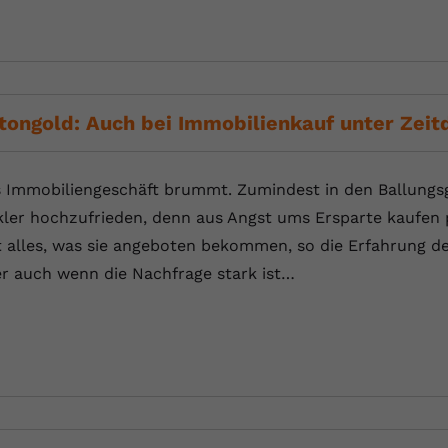
Anbieter
Youtube.com
Laufzeit
Session
tongold: Auch bei Immobilienkauf unter Zeit
YouTube setzt diesen Cookie, um die
Zweck
Videopräferenzen des Nutzers zu speichern,
der eingebettete YouTube-Videos verwendet.
 Immobiliengeschäft brummt. Zumindest in den Ballungs
ler hochzufrieden, denn aus Angst ums Ersparte kaufen p
t alles, was sie angeboten bekommen, so die Erfahrung de
r auch wenn die Nachfrage stark ist…