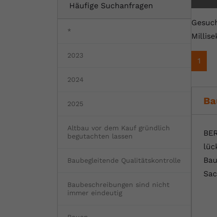
Häufige Suchanfragen
Fertighaus oder Massivhaus
Baumängel
Bauschäden
Barrierefrei wohnen
Vorteile und Kosten
Bauen und Wohnen in Deutschland
Gesuch
*
Millis
Hochwasserschutz
Bauabnahme
Schadstoffe
Kostenloses Informationsmaterial
2023
1
Baufinanzierung Beratung
Baukosten
Altbau & Sanierung
Noch Fragen?
2024
Gutachter für Schimmel
Ba
2025
Blower Door Test
Altbau vor dem Kauf gründlich
BER
Thermografie
begutachten lassen
lüc
Dachausbau
Bau
Baubegleitende Qualitätskontrolle
Sac
Baubeschreibungen sind nicht
immer eindeutig