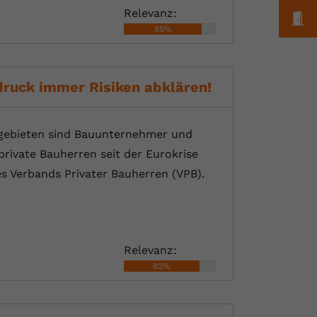
Relevanz:
M
85%
druck immer Risiken abklären!
gebieten sind Bauunternehmer und
rivate Bauherren seit der Eurokrise
s Verbands Privater Bauherren (VPB).
Relevanz:
82%