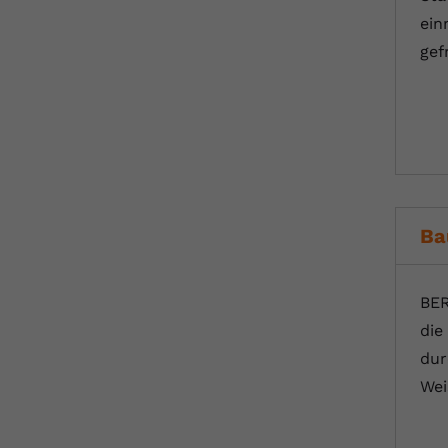
ein
gef
Ba
BER
die
dur
Wei