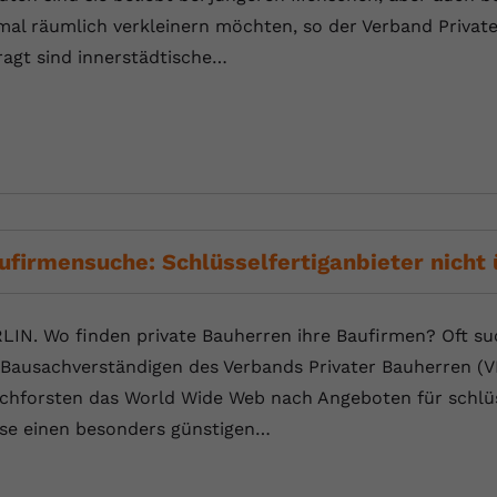
Laufzeit
Session
mal räumlich verkleinern möchten, so der Verband Privat
ragt sind innerstädtische…
Dieser von YouTube gesetzte Cookie
registriert eine eindeutige ID, um Daten
Zweck
darüber zu speichern, welche Videos von
YouTube der Nutzer gesehen hat.
Name
yt.innertube::nextId
Anbieter
Youtube.com
ufirmensuche: Schlüsselfertiganbieter nicht 
Laufzeit
Session
LIN. Wo finden private Bauherren ihre Baufirmen? Oft su
Dieser von YouTube gesetzte Cookie
 Bausachverständigen des Verbands Privater Bauherren (
registriert eine eindeutige ID, um Daten
Zweck
darüber zu speichern, welche Videos von
chforsten das World Wide Web nach Angeboten für schlüsse
YouTube der Nutzer gesehen hat.
se einen besonders günstigen…
Name
yt-remote-connected-devices