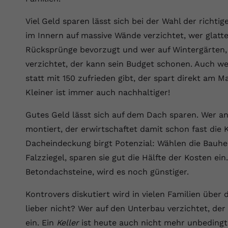
YouTube setzt dieses Cookie über
Zweck
eingebettete YouTube-Videos und registriert
Viel Geld sparen lässt sich bei der Wahl der richt
anonyme statistische Daten.
im Innern auf massive Wände verzichtet, wer glatt
Rücksprünge bevorzugt und wer auf Wintergärten,
Name
yt-remote-device-id
verzichtet, der kann sein Budget schonen. Auch w
statt mit 150 zufrieden gibt, der spart direkt am M
Anbieter
Youtube.com
Kleiner ist immer auch nachhaltiger!
Laufzeit
Session
Gutes Geld lässt sich auf dem Dach sparen. Wer an
YouTube setzt diesen Cookie, um die
montiert, der erwirtschaftet damit schon fast die
Videopräferenzen des Benutzers zu
Zweck
Dacheindeckung birgt Potenzial: Wählen die Bauhe
speichern, der eingebettete YouTube-Videos
verwendet.
Falzziegel, sparen sie gut die Hälfte der Kosten ei
Betondachsteine, wird es noch günstiger.
Name
yt.innertube::requests
Kontrovers diskutiert wird in vielen Familien über
lieber nicht? Wer auf den Unterbau verzichtet, der
Anbieter
youtube.com
ein. Ein
Keller
ist heute auch nicht mehr unbeding