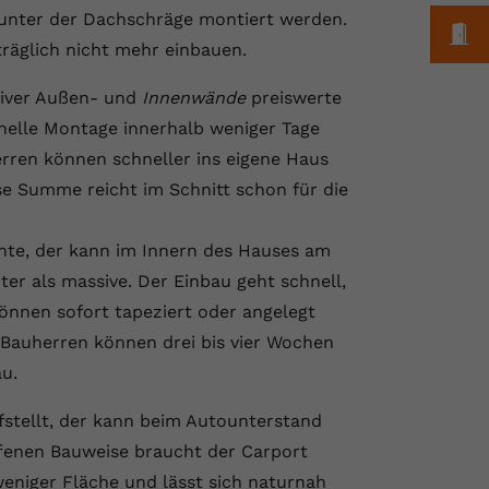
 unter der Dachschräge montiert werden.
M
träglich nicht mehr einbauen.
ssiver Außen- und
Innenwände
preiswerte
nelle Montage innerhalb weniger Tage
erren können schneller ins eigene Haus
se Summe reicht im Schnitt schon für die
hte, der kann im Innern des Hauses am
er als massive. Der Einbau geht schnell,
nnen sofort tapeziert oder angelegt
 Bauherren können drei bis vier Wochen
u.
fstellt, der kann beim Autounterstand
ffenen Bauweise braucht der Carport
niger Fläche und lässt sich naturnah