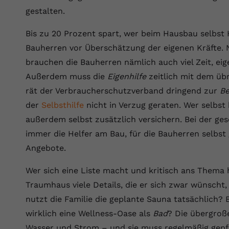
gestalten.
Anbieter
Youtube.com
Bis zu 20 Prozent spart, wer beim Hausbau selbst 
Laufzeit
Session
Bauherren vor Überschätzung der eigenen Kräfte.
brauchen die Bauherren nämlich auch viel Zeit, ei
YouTube setzt diesen Cookie, um die
Zweck
Videopräferenzen des Nutzers zu speichern,
Außerdem muss die
Eigenhilfe
zeitlich mit dem üb
der eingebettete YouTube-Videos verwendet.
rät der Verbraucherschutzverband dringend zur
Be
der
Selbsthilfe
nicht in Verzug geraten. Wer selbst 
außerdem selbst zusätzlich versichern. Bei der ges
immer die Helfer am Bau, für die Bauherren selbst
Angebote.
Wer sich eine Liste macht und kritisch ans Thema 
Traumhaus viele Details, die er sich zwar wünscht,
nutzt die Familie die geplante Sauna tatsächlich? 
wirklich eine Wellness-Oase als
Bad
? Die übergroß
Wasser und Strom – und sie muss regelmäßig gepf