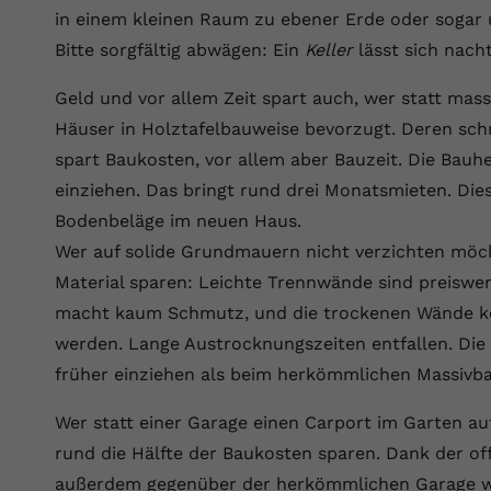
Laufzeit
Session
in einem kleinen Raum zu ebener Erde oder sogar
Bitte sorgfältig abwägen: Ein
Keller
lässt sich nach
Dieser von YouTube gesetzte Cookie
registriert eine eindeutige ID, um Daten
Zweck
Geld und vor allem Zeit spart auch, wer statt ma
darüber zu speichern, welche Videos von
Häuser in Holztafelbauweise bevorzugt. Deren sch
YouTube der Nutzer gesehen hat.
spart Baukosten, vor allem aber Bauzeit. Die Bauh
einziehen. Das bringt rund drei Monatsmieten. Die
Name
yt.innertube::nextId
Bodenbeläge im neuen Haus.
Anbieter
Youtube.com
Wer auf solide Grundmauern nicht verzichten möc
Material sparen: Leichte Trennwände sind preiswert
Laufzeit
Session
macht kaum Schmutz, und die trockenen Wände kö
Dieser von YouTube gesetzte Cookie
werden. Lange Austrocknungszeiten entfallen. Die
registriert eine eindeutige ID, um Daten
früher einziehen als beim herkömmlichen Massivba
Zweck
darüber zu speichern, welche Videos von
YouTube der Nutzer gesehen hat.
Wer statt einer Garage einen Carport im Garten au
rund die Hälfte der Baukosten sparen. Dank der o
außerdem gegenüber der herkömmlichen Garage we
Name
yt-remote-connected-devices