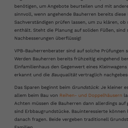
Wir verwenden auf unserer Website externe Inhalte, um Ihnen
generierte ID, für die historische
Laufzeit
90 Tage
Zweck
benötigen, um Angebote beurteilen und mit andere
zusätzliche Informationen anzubieten.
Speicherung Ihrer vorgenommen
sinnvoll, wenn angehende Bauherren bereits dies
Einstellungen, falls der Webseiten-Betreiber
Wird von Google Ads für das Conversion-
Name
Cookie-Informationen anzeigen
vuid
dies eingestellt hat.
Zweck
Tracking verwendet, um Werbeklicks der
Sachverständigen prüfen lassen, um zu klären, ob 
Nutzung auf unserer Website zuzuordnen.
enthält. Steht die Planung auf soliden Füßen, sin
Anbieter
vimeo.com
Nachbesserungen überflüssig!
Name
fe_typo_user
Laufzeit
2 Jahre
VPB-Bauherrenberater sind auf solche Prüfungen sp
Anbieter
VPB.de
Vimeo installiert dieses Cookie, um
Werden Bauherren bereits frühzeitig eingehend ber
Tracking-Informationen zu sammeln, indem
Laufzeit
Session
Zweck
Einfamilienhaus den Gegenwert eines Kleinwagens 
es eine eindeutige ID zum Einbetten von
Videos auf der Website setzt.
erkannt und die
Bauqualität
vertraglich nachgebes
Dieses Cookie wird verwendet, um die
Zweck
Speicherung von Benutzereinstellungen zu
Das Sparen beginnt beim
Grundstück
: Je kleiner e
ermöglichen.
Name
CONSENT
allem beim Bau von
Reihen- und Doppelhäusern
la
Achten müssen die Bauherren dann allerdings auf
Anbieter
youtube.com
sind Erbbaugrundstücke. Bauinteressierte könne
Laufzeit
2 Jahre
danach fragen. Beide vergeben traditionell Grunds
Familien.