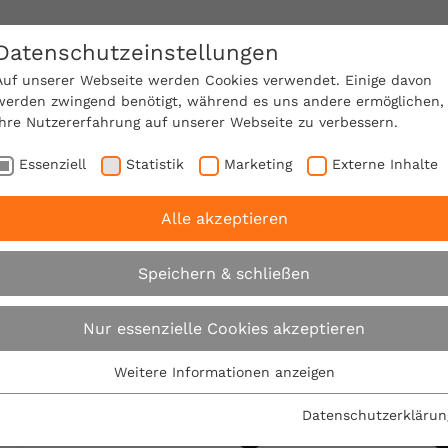
Datenschutzeinstellungen
SACHVERSTÄNDIGE FINDEN!
Auf unserer Webseite werden Cookies verwendet. Einige davon
werden zwingend benötigt, während es uns andere ermöglichen,
Ihre Nutzererfahrung auf unserer Webseite zu verbessern.
e Mitgliedschaft
Über den VPB
Karriere
Essenziell
Statistik
Marketing
Externe Inhalte
Alle akzeptieren
eiswert bauen: VPB-Expertentipps: Preiswert bauen durc
Speichern & schließen
Preiswert bauen: V
Nur essenzielle Cookies akzeptieren
Expertentipps: Prei
Weitere Informationen anzeigen
Essenziell
Essenzielle Cookies werden für grundlegende Funktionen der
durch kluge Planun
Datenschutzerklärun
Webseite benötigt. Dadurch ist gewährleistet, dass die