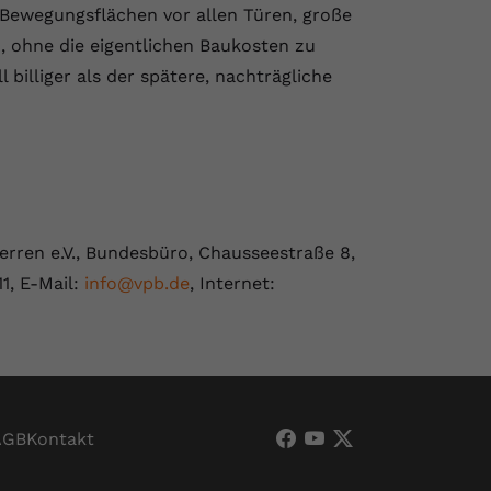
Bewegungsflächen vor allen Türen, große
 ohne die eigentlichen Baukosten zu
billiger als der spätere, nachträgliche
rren e.V., Bundesbüro, Chausseestraße 8,
11, E-Mail:
info@vpb.de
, Internet:
AGB
Kontakt
VPB Verband Privater
VPB Verband Priva
VPB Verband Pri