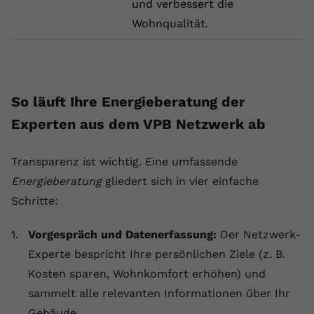
und verbessert die
Name
yt.innertube::requests
Wohnqualität.
Anbieter
youtube.com
Laufzeit
Session
So läuft Ihre Energieberatung der
Dieser von YouTube gesetzte Cookie
Experten aus dem VPB Netzwerk ab
registriert eine eindeutige ID, um
Zweck
Daten darüber zu speichern, welche
Videos von YouTube der Nutzer
Transparenz ist wichtig. Eine umfassende
gesehen hat.
Energieberatung
gliedert sich in vier einfache
Schritte:
Name
yt.innertube::nextId
Vorgespräch und Datenerfassung:
Der Netzwerk-
Anbieter
Youtube.com
Experte bespricht Ihre persönlichen Ziele (z. B.
Kosten sparen, Wohnkomfort erhöhen) und
Laufzeit
Session
sammelt alle relevanten Informationen über Ihr
Dieser von YouTube gesetzte Cookie
Gebäude.