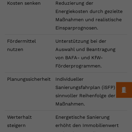
Kosten senken
Reduzierung der
Anbieter
youtube.com
Energiekosten durch gezielte
Maßnahmen und realistische
Laufzeit
2 Jahre
Einsparprognosen.
YouTube setzt dieses Cookie über
Zweck
eingebettete YouTube-Videos und
Fördermittel
Unterstützung bei der
registriert anonyme statistische Daten.
nutzen
Auswahl und Beantragung
von BAFA- und KfW-
Name
yt-remote-device-id
Förderprogrammen.
Anbieter
Youtube.com
Planungssicherheit
Individueller
Sanierungsfahrplan (iSFP) mit
M
Laufzeit
Session
sinnvoller Reihenfolge der
YouTube setzt diesen Cookie, um die
Maßnahmen.
Videopräferenzen des Benutzers zu
Zweck
speichern, der eingebettete YouTube-
Werterhalt
Energetische Sanierung
Videos verwendet.
steigern
erhöht den Immobilienwert