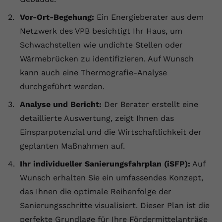
registriert eine eindeutige ID, um
Vor-Ort-Begehung:
Ein Energieberater aus dem
Zweck
Daten darüber zu speichern, welche
Videos von YouTube der Nutzer
Netzwerk des VPB besichtigt Ihr Haus, um
gesehen hat.
Schwachstellen wie undichte Stellen oder
Wärmebrücken zu identifizieren. Auf Wunsch
Name
yt-remote-connected-devices
kann auch eine Thermografie-Analyse
durchgeführt werden.
Anbieter
Youtube.com
Analyse und Bericht:
Der Berater erstellt eine
Laufzeit
Session
detaillierte Auswertung, zeigt Ihnen das
Einsparpotenzial und die Wirtschaftlichkeit der
YouTube setzt diesen Cookie, um die
geplanten Maßnahmen auf.
Videopräferenzen des Nutzers zu
Zweck
speichern, der eingebettete YouTube-
Ihr individueller Sanierungsfahrplan (iSFP):
Auf
Videos verwendet.
Wunsch erhalten Sie ein umfassendes Konzept,
das Ihnen die optimale Reihenfolge der
Sanierungsschritte visualisiert. Dieser Plan ist die
perfekte Grundlage für Ihre Fördermittelanträge