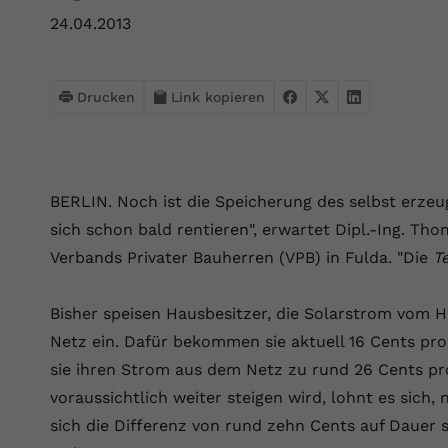
Webseite einwandfrei funktioniert.
24.04.2013
Name
Cookie-Informationen anzeigen
cookie_optin
Anbieter
VPB.de
Statistik
Drucken
Link kopieren
Diese Technologien ermöglichen es uns, die Nutzung der
Laufzeit
1 Jahr
Website zu analysieren, um die Leistung zu messen und zu
verbessern.
Dieses Cookie wird verwendet, um Ihre
Zweck
Cookie-Einstellungen für diese Website zu
BERLIN. Noch ist die Speicherung des selbst erzeu
Name
Cookie-Informationen anzeigen
_ga
speichern.
sich schon bald rentieren", erwartet Dipl.-Ing. Th
Anbieter
Google Analytics 4
Verbands Privater Bauherren (VPB) in Fulda. "Die
T
Marketing
Name
SgCookieOptin.lastPreferences
Marketing-Cookies ermöglichen es uns, Ihnen relevante
Laufzeit
2 Jahre
Werbung anzuzeigen und den Erfolg unserer Werbekampagnen
Bisher speisen Hausbesitzer, die Solarstrom vom H
Anbieter
VPB.de
zu messen.
Wird von Google Analytics 4 verwendet, um
Netz ein. Dafür bekommen sie aktuell 16 Cents pr
Nutzer wiederzuerkennen und statistische
Laufzeit
1 Jahr
sie ihren Strom aus dem Netz zu rund 26 Cents pro
Zweck
Name
Cookie-Informationen anzeigen
_gcl au
Informationen zur Nutzung der Website zu
voraussichtlich weiter steigen wird, lohnt es sich
erfassen.
Dieser Wert speichert Ihre Consent-
Anbieter
Google Ads
Externe Inhalte
sich die Differenz von rund zehn Cents auf Dauer s
Einstellungen. Unter anderem eine zufällig