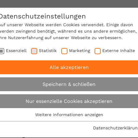
Datenschutzeinstellungen
SACHVERSTÄNDIGE FINDEN!
Auf unserer Webseite werden Cookies verwendet. Einige davon
werden zwingend benötigt, während es uns andere ermöglichen,
Ihre Nutzererfahrung auf unserer Webseite zu verbessern.
e Mitgliedschaft
Über den VPB
Karriere
Essenziell
Statistik
Marketing
Externe Inhalte
Alle akzeptieren
: Mit richtiger Planung Strom selbst erzeugen, speicher
Speichern & schließen
VPB: Mit richtiger 
Nur essenzielle Cookies akzeptieren
selbst erzeugen, sp
Weitere Informationen anzeigen
Essenziell
Essenzielle Cookies werden für grundlegende Funktionen der
sparen
Datenschutzerklärun
Webseite benötigt. Dadurch ist gewährleistet, dass die