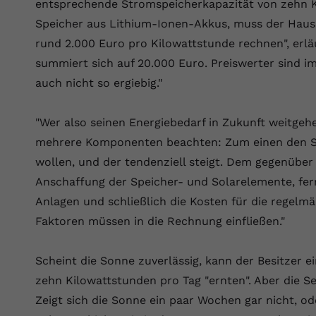
entsprechende Stromspeicherkapazität von zehn K
YouTube setzt dieses Cookie über
Zweck
eingebettete YouTube-Videos und registriert
Speicher aus Lithium-Ionen-Akkus, muss der Haus
anonyme statistische Daten.
rund 2.000 Euro pro Kilowattstunde rechnen", erl
summiert sich auf 20.000 Euro. Preiswerter sind im
Name
yt-remote-device-id
auch nicht so ergiebig."
Anbieter
Youtube.com
"Wer also seinen Energiebedarf in Zukunft weitge
Laufzeit
Session
mehrere Komponenten beachten: Zum einen den St
wollen, und der tendenziell steigt. Dem gegenüber
YouTube setzt diesen Cookie, um die
Anschaffung der Speicher- und Solarelemente, ferne
Videopräferenzen des Benutzers zu
Zweck
Anlagen und schließlich die Kosten für die regelm
speichern, der eingebettete YouTube-Videos
verwendet.
Faktoren müssen in die Rechnung einfließen."
Scheint die Sonne zuverlässig, kann der Besitzer ei
Name
yt.innertube::requests
zehn Kilowattstunden pro Tag "ernten". Aber die S
Anbieter
youtube.com
Zeigt sich die Sonne ein paar Wochen gar nicht, ode