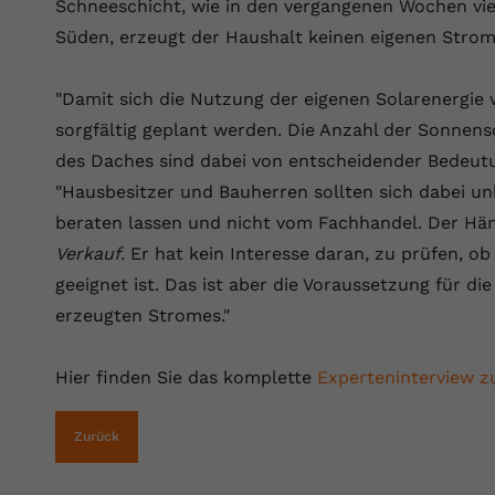
Schneeschicht, wie in den vergangenen Wochen vi
Laufzeit
Session
Süden, erzeugt der Haushalt keinen eigenen Strom
Dieser von YouTube gesetzte Cookie
registriert eine eindeutige ID, um Daten
Zweck
"Damit sich die Nutzung der eigenen Solarenergie 
darüber zu speichern, welche Videos von
sorgfältig geplant werden. Die Anzahl der Sonnen
YouTube der Nutzer gesehen hat.
des Daches sind dabei von entscheidender Bedeut
"Hausbesitzer und Bauherren sollten sich dabei 
Name
yt.innertube::nextId
beraten lassen und nicht vom Fachhandel. Der Händ
Anbieter
Youtube.com
Verkauf
. Er hat kein Interesse daran, zu prüfen, ob
geeignet ist. Das ist aber die Voraussetzung für di
Laufzeit
Session
erzeugten Stromes."
Dieser von YouTube gesetzte Cookie
registriert eine eindeutige ID, um Daten
Hier finden Sie das komplette
Experteninterview 
Zweck
darüber zu speichern, welche Videos von
YouTube der Nutzer gesehen hat.
Zurück
Name
yt-remote-connected-devices