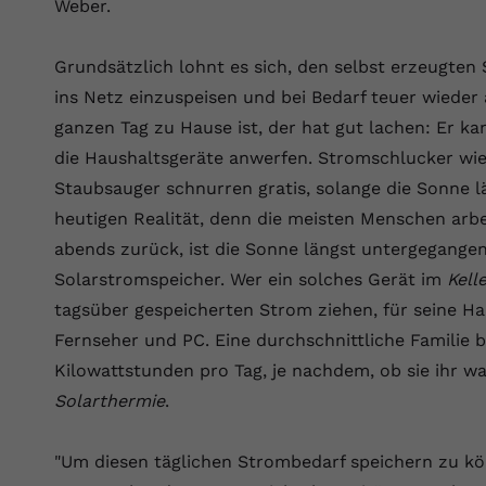
Wir verwenden auf unserer Website externe Inhalte, um Ihnen
Weber.
generierte ID, für die historische
Laufzeit
90 Tage
Zweck
zusätzliche Informationen anzubieten.
Speicherung Ihrer vorgenommen
Einstellungen, falls der Webseiten-Betreiber
Wird von Google Ads für das Conversion-
Grundsätzlich lohnt es sich, den selbst erzeugten 
Name
Cookie-Informationen anzeigen
vuid
dies eingestellt hat.
Zweck
Tracking verwendet, um Werbeklicks der
ins Netz einzuspeisen und bei Bedarf teuer wiede
Nutzung auf unserer Website zuzuordnen.
Anbieter
vimeo.com
ganzen Tag zu Hause ist, der hat gut lachen: Er k
Name
fe_typo_user
die Haushaltsgeräte anwerfen. Stromschlucker wi
Laufzeit
2 Jahre
Staubsauger schnurren gratis, solange die Sonne lä
Anbieter
VPB.de
Vimeo installiert dieses Cookie, um
heutigen Realität, denn die meisten Menschen arb
Tracking-Informationen zu sammeln, indem
Laufzeit
Session
Zweck
abends zurück, ist die Sonne längst untergegangen
es eine eindeutige ID zum Einbetten von
Solarstromspeicher. Wer ein solches Gerät im
Kell
Videos auf der Website setzt.
Dieses Cookie wird verwendet, um die
tagsüber gespeicherten Strom ziehen, für seine Ha
Zweck
Speicherung von Benutzereinstellungen zu
ermöglichen.
Fernseher und PC. Eine durchschnittliche Familie 
Name
CONSENT
Kilowattstunden pro Tag, je nachdem, ob sie ihr w
Anbieter
youtube.com
Solarthermie
.
Laufzeit
2 Jahre
"Um diesen täglichen Strombedarf speichern zu kön