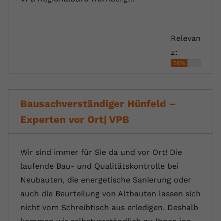
registriert eine eindeutige ID, um
Zweck
Daten darüber zu speichern, welche
Videos von YouTube der Nutzer
Relevan
gesehen hat.
z:
56%
Name
yt-remote-connected-devices
Anbieter
Youtube.com
Bausachverständiger Hünfeld –
Laufzeit
Session
Experten vor Ort| VPB
YouTube setzt diesen Cookie, um die
Videopräferenzen des Nutzers zu
Zweck
Wir sind immer für Sie da und vor Ort! Die
speichern, der eingebettete YouTube-
laufende Bau- und Qualitätskontrolle bei
Videos verwendet.
Neubauten, die energetische Sanierung oder
auch die Beurteilung von Altbauten lassen sich
nicht vom Schreibtisch aus erledigen. Deshalb