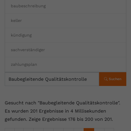
baubeschreibung
Anbieter
youtube.com
Laufzeit
2 Jahre
keller
YouTube setzt dieses Cookie über
kündigung
Zweck
eingebettete YouTube-Videos und
registriert anonyme statistische Daten.
sachverständiger
Name
yt-remote-device-id
zahlungsplan
Anbieter
Youtube.com
Suchen
Laufzeit
Session
YouTube setzt diesen Cookie, um die
Gesucht nach "Baubegleitende Qualitätskontrolle".
Videopräferenzen des Benutzers zu
Es wurden 201 Ergebnisse in 4 Millisekunden
Zweck
speichern, der eingebettete YouTube-
gefunden.
Zeige Ergebnisse 176 bis 200 von 201.
Videos verwendet.