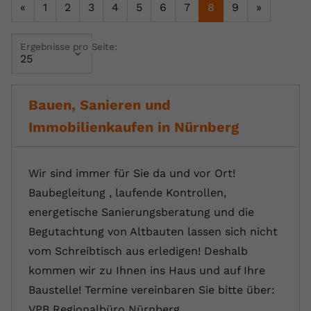
«
1
2
3
4
5
6
7
8
9
»
Name
yt.innertube::requests
Ergebnisse pro Seite:
Anbieter
youtube.com
Laufzeit
Session
Bauen, Sanieren und
Dieser von YouTube gesetzte Cookie
Immobilienkaufen in Nürnberg
registriert eine eindeutige ID, um
Zweck
Daten darüber zu speichern, welche
Videos von YouTube der Nutzer
gesehen hat.
Wir sind immer für Sie da und vor Ort!
Baubegleitung , laufende Kontrollen,
energetische Sanierungsberatung und die
Name
yt.innertube::nextId
Begutachtung von Altbauten lassen sich nicht
Anbieter
Youtube.com
vom Schreibtisch aus erledigen! Deshalb
kommen wir zu Ihnen ins Haus und auf Ihre
Laufzeit
Session
Baustelle! Termine vereinbaren Sie bitte über:
Dieser von YouTube gesetzte Cookie
VPB Regionalbüro Nürnberg…