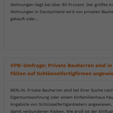
registriert eine eindeutige ID, um
Wohnungen liegt bei über 80 Prozent. Der größte An
Zweck
Daten darüber zu speichern, welche
Wohnungen in Deutschland wird von privaten Bauhe
Videos von YouTube der Nutzer
gekauft oder…
gesehen hat.
Name
yt-remote-connected-devices
Anbieter
Youtube.com
Laufzeit
Session
VPB-Umfrage: Private Bauherren sind in 
YouTube setzt diesen Cookie, um die
Fällen auf Schlüsselfertigfirmen angewi
Videopräferenzen des Nutzers zu
Zweck
speichern, der eingebettete YouTube-
Videos verwendet.
BERLIN. Private Bauherren sind bei ihrer Suche nach
Eigentumswohnung oder einem Einfamilienhaus häuf
Angebote von Schlüsselfertiganbietern angewiesen, 
damit verbundenen Risiken. Wie groß ist der Einflus