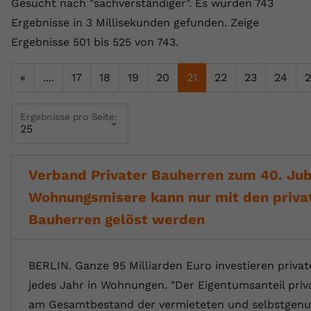
Gesucht nach "sachverständiger".
Es wurden 743
Name
yt.innertube::requests
Ergebnisse in 3 Millisekunden gefunden.
Zeige
Ergebnisse 501 bis 525 von 743.
Anbieter
youtube.com
«
....
17
18
19
20
21
22
23
24
2
Laufzeit
Session
Dieser von YouTube gesetzte Cookie
Ergebnisse pro Seite:
registriert eine eindeutige ID, um
Zweck
Daten darüber zu speichern, welche
Videos von YouTube der Nutzer
gesehen hat.
Verband Privater Bauherren zum 40. Jub
Wohnungsmisere kann nur mit den priva
Name
yt.innertube::nextId
Bauherren gelöst werden
Anbieter
Youtube.com
BERLIN. Ganze 95 Milliarden Euro investieren priva
Laufzeit
Session
jedes Jahr in Wohnungen. "Der Eigentumsanteil pri
am Gesamtbestand der vermieteten und selbstgenu
Dieser von YouTube gesetzte Cookie