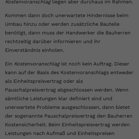
Kostenvoranschlag
liegen aber durchaus im Rahmen.
registriert eine eindeutige ID, um
Zweck
Daten darüber zu speichern, welche
Kommen dann doch unerwartete Hindernisse beim
Videos von YouTube der Nutzer
Umbau hinzu oder werden zusätzliche Bauteile
gesehen hat.
benötigt, dann muss der Handwerker die Bauherren
rechtzeitig darüber informieren und ihr
Name
yt-remote-connected-devices
Einverständnis einholen.
Anbieter
Youtube.com
Ein
Kostenvoranschlag
ist noch kein Auftrag. Dieser
Laufzeit
Session
kann auf der Basis des Kostenvoranschlags entweder
als Einheitspreisvertrag oder als
YouTube setzt diesen Cookie, um die
Pauschalpreisvertrag abgeschlossen werden. Wenn
Videopräferenzen des Nutzers zu
Zweck
sämtliche Leistungen klar definiert sind und
speichern, der eingebettete YouTube-
Videos verwendet.
unerwartete Probleme ausgeschlossen, dann bietet
der sogenannte Pauschalpreisvertrag den Bauherren
Kostensicherheit. Beim Einheitspreisvertrag werden
Leistungen nach Aufmaß und Einheitspreisen