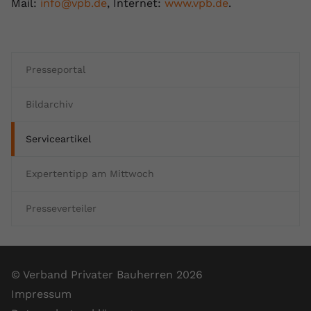
Mail:
info@vpb.de
, Internet:
www.vpb.de
.
Presseportal
Bildarchiv
Serviceartikel
Expertentipp am Mittwoch
Presseverteiler
© Verband Privater Bauherren 2026
Impressum