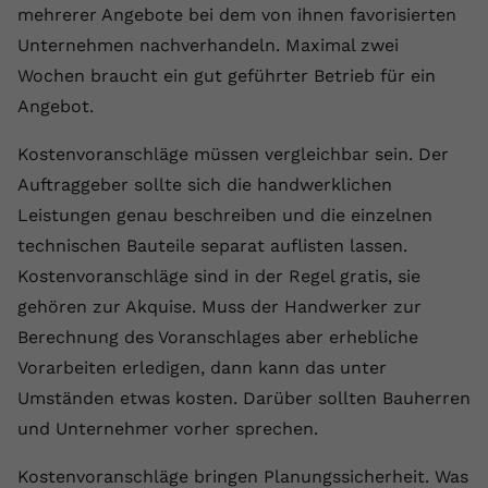
mehrerer Angebote bei dem von ihnen favorisierten
Anbieter
youtube.com
Unternehmen nachverhandeln. Maximal zwei
Wochen braucht ein gut geführter Betrieb für ein
Laufzeit
2 Jahre
Angebot.
YouTube setzt dieses Cookie über
Zweck
eingebettete YouTube-Videos und
Kostenvoranschläge müssen vergleichbar sein. Der
registriert anonyme statistische Daten.
Auftraggeber sollte sich die handwerklichen
Leistungen genau beschreiben und die einzelnen
Name
yt-remote-device-id
technischen Bauteile separat auflisten lassen.
Kostenvoranschläge sind in der Regel gratis, sie
Anbieter
Youtube.com
gehören zur Akquise. Muss der Handwerker zur
Laufzeit
Session
Berechnung des Voranschlages aber erhebliche
Vorarbeiten erledigen, dann kann das unter
YouTube setzt diesen Cookie, um die
Umständen etwas kosten. Darüber sollten Bauherren
Videopräferenzen des Benutzers zu
Zweck
und Unternehmer vorher sprechen.
speichern, der eingebettete YouTube-
Videos verwendet.
Kostenvoranschläge bringen Planungssicherheit. Was