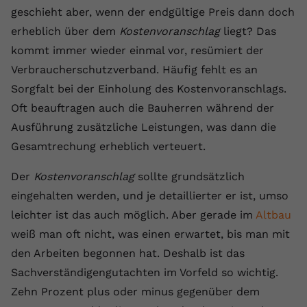
geschieht aber, wenn der endgültige Preis dann doch
Name
yt.innertube::requests
erheblich über dem
Kostenvoranschlag
liegt? Das
kommt immer wieder einmal vor, resümiert der
Anbieter
youtube.com
Verbraucherschutzverband. Häufig fehlt es an
Laufzeit
Session
Sorgfalt bei der Einholung des Kostenvoranschlags.
Oft beauftragen auch die Bauherren während der
Dieser von YouTube gesetzte Cookie
registriert eine eindeutige ID, um
Ausführung zusätzliche Leistungen, was dann die
Zweck
Daten darüber zu speichern, welche
Gesamtrechung erheblich verteuert.
Videos von YouTube der Nutzer
gesehen hat.
Der
Kostenvoranschlag
sollte grundsätzlich
eingehalten werden, und je detaillierter er ist, umso
Name
yt.innertube::nextId
leichter ist das auch möglich. Aber gerade im
Altbau
weiß man oft nicht, was einen erwartet, bis man mit
Anbieter
Youtube.com
den Arbeiten begonnen hat. Deshalb ist das
Sachverständigengutachten im Vorfeld so wichtig.
Laufzeit
Session
Zehn Prozent plus oder minus gegenüber dem
Dieser von YouTube gesetzte Cookie