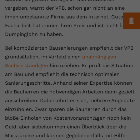
Laufzeit
1 Jahr
Name
Cookie-Informationen anzeigen
_gcl au
Zweck
wiederzuerkennen und statistische
vergeben, warnt der VPB, schon gar nicht an eine
Informationen zur Nutzung der
Dieser Wert speichert Ihre Consent-
Anbieter
Google Ads
ihnen unbekannte Firma aus dem Internet. Gute
Externe Inhalte
Website zu erfassen.
M
Einstellungen. Unter anderem eine
Facharbeit hat immer ihren Preis und ist nicht für
Wir verwenden auf unserer Website externe Inhalte,
zufällig generierte ID, für die
Laufzeit
90 Tage
um Ihnen zusätzliche Informationen anzubieten.
Dumpinglohn zu haben.
Zweck
historische Speicherung Ihrer
vorgenommen Einstellungen, falls der
Wird von Google Ads für das
Name
Cookie-Informationen anzeigen
vuid
Bei komplizierten Bausanierungen empfiehlt der VPB
Webseiten-Betreiber dies eingestellt
Conversion-Tracking verwendet, um
Zweck
hat.
grundsätzlich, im Vorfeld einen
Werbeklicks der Nutzung auf unserer
unabhängigen
Anbieter
vimeo.com
Website zuzuordnen.
Sachverständigen
hinzuziehen. Er prüft die Situation
Laufzeit
2 Jahre
am Bau und empfiehlt die technisch optimalen
Name
fe_typo_user
Sanierungsschritte. Anhand seiner Expertise können
Vimeo installiert dieses Cookie, um
Anbieter
VPB.de
die Bauherren die notwendigen Arbeiten dann gezielt
Tracking-Informationen zu sammeln,
ausschreiben. Dabei lohnt es sich, mehrere Angebote
Zweck
indem es eine eindeutige ID zum
Laufzeit
Session
Einbetten von Videos auf der Website
einzuholen. Zwar sparen die Bauherren durch das
setzt.
Dieses Cookie wird verwendet, um die
bloße Einholen von Kostenvoranschlägen noch kein
Zweck
Speicherung von
Geld, aber siebekommen einen Überblick über die
Benutzereinstellungen zu ermöglichen.
Name
CONSENT
Marktpreise und können gegebenenfalls mit Hilfe