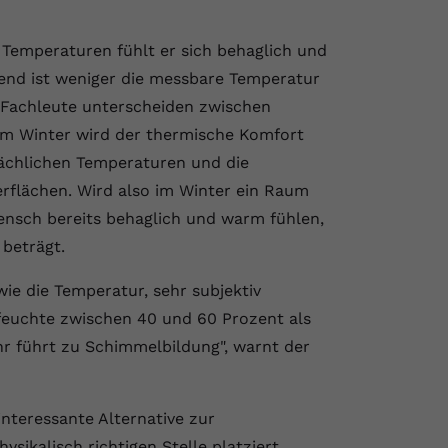
Temperaturen fühlt er sich behaglich und
bend ist weniger die messbare Temperatur
 Fachleute unterscheiden zwischen
m Winter wird der thermische Komfort
tsächlichen Temperaturen und die
lächen. Wird also im Winter ein Raum
ensch bereits behaglich und warm fühlen,
 beträgt.
 wie die Temperatur, sehr subjektiv
tfeuchte zwischen 40 und 60 Prozent als
hr führt zu Schimmelbildung", warnt der
interessante Alternative zur
ysikalisch richtigen Stelle platziert