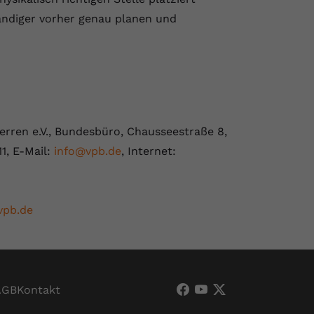
ändiger vorher genau planen und
rren e.V., Bundesbüro, Chausseestraße 8,
11, E-Mail:
info@vpb.de
, Internet:
vpb.de
AGB
Kontakt
VPB Verband Privater
VPB Verband Priva
VPB Verband Pri