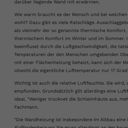
YouTube setzt dieses Cookie über
darüber liegende Wand mit erwärmen.
Zweck
eingebettete YouTube-Videos und registriert
anonyme statistische Daten.
Wie warm braucht es der Mensch und bei welchen 
wohl? Dazu gibt es viele Ratschläge. Ausschlagge
als vielmehr der so genannte thermische Komfort.
Name
yt-remote-device-id
thermischem Komfort im Winter und im Sommer. I
Anbieter
Youtube.com
beeinflusst durch die Luftgeschwindigkeit, die ta
Temperaturen der den Menschen umgebenden Oberf
Laufzeit
Session
mit einer Flächenheizung beheizt, kann sich der M
YouTube setzt diesen Cookie, um die
obwohl die eigentliche Lufttemperatur nur 17 Grad
Videopräferenzen des Benutzers zu
Zweck
speichern, der eingebettete YouTube-Videos
Wichtig ist auch die relative Luftfeuchte. Sie wird,
verwendet.
empfunden. Grundsätzlich gilt allerdings eine Luf
ideal. "Weniger trocknet die Schleimhäute aus, me
Name
yt.innertube::requests
Fachmann.
Anbieter
youtube.com
"Die Wandheizung ist insbesondere im Altbau eine 
Fußbodenheizung
. Sie muss allerdings an der bauph