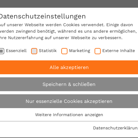
Datenschutzeinstellungen
SACHVERSTÄNDIGE FINDEN!
Auf unserer Webseite werden Cookies verwendet. Einige davon
werden zwingend benötigt, während es uns andere ermöglichen,
Ihre Nutzererfahrung auf unserer Webseite zu verbessern.
e Mitgliedschaft
Über den VPB
Karriere
Essenziell
Statistik
Marketing
Externe Inhalte
Alle akzeptieren
B rät zur Abwägung: Konvektions- und Strahlungswärme
Speichern & schließen
VPB rät zur Abwägu
Nur essenzielle Cookies akzeptieren
und Strahlungswär
Weitere Informationen anzeigen
Essenziell
Essenzielle Cookies werden für grundlegende Funktionen der
Datenschutzerklärun
01.06.2011
Webseite benötigt. Dadurch ist gewährleistet, dass die