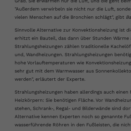
Grad. Sie erwärmen nur die Luft, und die geht bei
Wir verwenden auf unserer Website externe Inhalte, um Ihnen
generierte ID, für die historische
Laufzeit
90 Tage
Zweck
zusätzliche Informationen anzubieten.
Speicherung Ihrer vorgenommen
"Außerdem verwirbeln sie nicht nur die Luft, sond
Einstellungen, falls der Webseiten-Betreiber
Wird von Google Ads für das Conversion-
vielen Menschen auf die Bronchien schlägt", gibt
Ba
Name
Cookie-Informationen anzeigen
vuid
dies eingestellt hat.
Zweck
Tracking verwendet, um Werbeklicks der
Nutzung auf unserer Website zuzuordnen.
Sinnvolle Alternative zur Konvektionsheizung ist d
Anbieter
vimeo.com
erhitzt ein Bauteil, das dann über Stunden Wärme
Name
fe_typo_user
Laufzeit
2 Jahre
Strahlungsheizungen zählen traditionelle Kachel
Anbieter
VPB.de
und, Wandheizungen. Strahlungsheizungen benötige
Vimeo installiert dieses Cookie, um
hohe Vorlauftemperaturen wie Konvektionsheizung
Tracking-Informationen zu sammeln, indem
Laufzeit
Session
Zweck
es eine eindeutige ID zum Einbetten von
sehr gut mit dem Warmwasser aus Sonnenkollekt
Videos auf der Website setzt.
Dieses Cookie wird verwendet, um die
werden", erläutert der Experte.
Zweck
Speicherung von Benutzereinstellungen zu
ermöglichen.
Strahlungsheizungen haben allerdings auch einen 
Name
CONSENT
Heizkörpern: Sie benötigen Fläche. Vor Wandheizu
Anbieter
youtube.com
stehen, Schrank-, Regal- und Bilderwände sind dort
Alternative kennen Experten noch so genannte Fuß
Laufzeit
2 Jahre
wasserführende Röhren in den Fußleisten, die nich