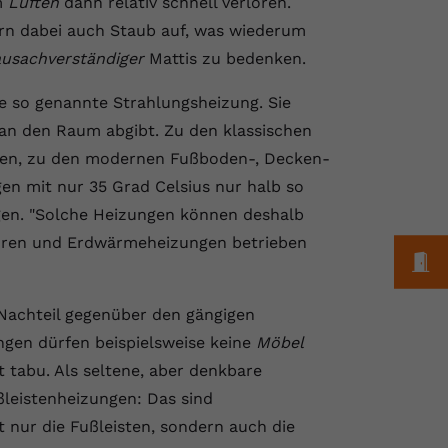
m
Lüften
dann relativ schnell verloren.
ern dabei auch Staub auf, was wiederum
usachverständiger
Mattis zu bedenken.
ie so genannte Strahlungsheizung. Sie
 an den Raum abgibt. Zu den klassischen
öfen, zu den modernen Fußboden-, Decken-
n mit nur 35 Grad Celsius nur halb so
en. "Solche Heizungen können deshalb
oren und Erdwärmeheizungen betrieben
M
Nachteil gegenüber den gängigen
ngen dürfen beispielsweise keine
Möbel
 tabu. Als seltene, aber denkbare
leistenheizungen: Das sind
t nur die Fußleisten, sondern auch die