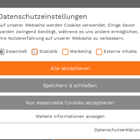
Datenschutzeinstellungen
SACHVERSTÄNDIGE FINDEN!
Auf unserer Webseite werden Cookies verwendet. Einige davon
werden zwingend benötigt, während es uns andere ermöglichen,
Ihre Nutzererfahrung auf unserer Webseite zu verbessern.
e Mitgliedschaft
Über den VPB
Karriere
Essenziell
Statistik
Marketing
Externe Inhalte
Alle akzeptieren
Suche
Speichern & schließen
Nur essenzielle Cookies akzeptieren
Su
Weitere Informationen anzeigen
Essenziell
Filter:
Essenzielle Cookies werden für grundlegende Funktionen der
Datenschutzerklärun
Webseite benötigt. Dadurch ist gewährleistet, dass die
sätze: Pressemitteilung
Alle Filter entfernen