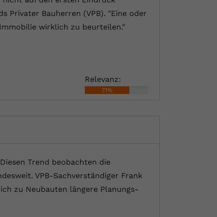
s Privater Bauherren (VPB). "Eine oder
mobilie wirklich zu beurteilen."
Relevanz:
71%
 Diesen Trend beobachten die
ndesweit. VPB-Sachverständiger Frank
leich zu Neubauten längere Planungs-