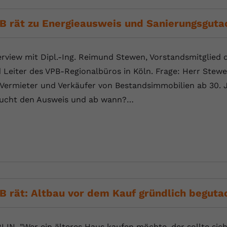
YouTube setzt dieses Cookie über
Zweck
eingebettete YouTube-Videos und registriert
B rät zu Energieausweis und Sanierungsguta
anonyme statistische Daten.
erview mit Dipl.-Ing. Reimund Stewen, Vorstandsmitglied 
Name
yt-remote-device-id
 Leiter des VPB-Regionalbüros in Köln. Frage: Herr Ste
Anbieter
Youtube.com
 Vermieter und Verkäufer von Bestandsimmobilien ab 30. 
ucht den Ausweis und ab wann?…
Laufzeit
Session
YouTube setzt diesen Cookie, um die
Videopräferenzen des Benutzers zu
Zweck
speichern, der eingebettete YouTube-Videos
verwendet.
Name
yt.innertube::requests
B rät: Altbau vor dem Kauf gründlich beguta
Anbieter
youtube.com
LIN. "Wer ein älteres Haus kaufen möchte, der sollte sich