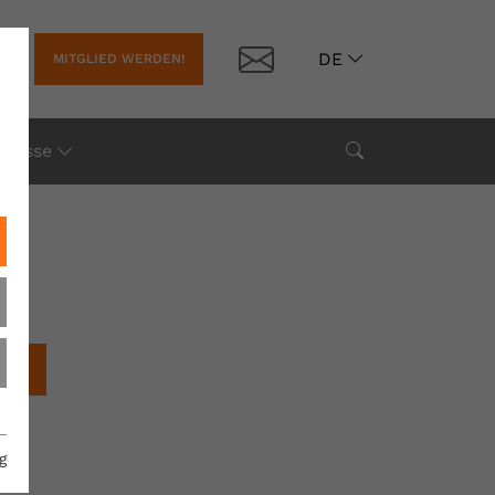
Kontakt
DE
MITGLIED WERDEN!
Suche
Presse
chen
g