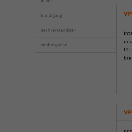
keller
VP
kündigung
sachverständiger
Int
und
zahlungsplan
für
bra
VP
BER