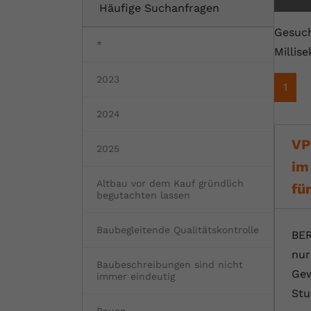
Häufige Suchanfragen
Fertighaus oder Massivhaus
Baumängel
Bauschäden
Barrierefrei wohnen
Vorteile und Kosten
Bauen und Wohnen in Deutschland
Gesuch
*
Millis
Hochwasserschutz
Bauabnahme
Schadstoffe
Kostenloses Informationsmaterial
2023
1
Baufinanzierung Beratung
Baukosten
Altbau & Sanierung
Noch Fragen?
2024
Gutachter für Schimmel
VP
2025
Blower Door Test
im
Altbau vor dem Kauf gründlich
fü
Thermografie
begutachten lassen
Dachausbau
Baubegleitende Qualitätskontrolle
BER
nur
Baubeschreibungen sind nicht
Gew
immer eindeutig
Stu