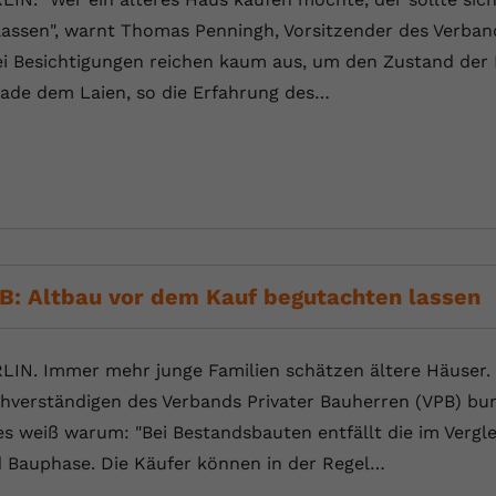
Laufzeit
Session
lassen", warnt Thomas Penningh, Vorsitzender des Verband
Dieser von YouTube gesetzte Cookie
i Besichtigungen reichen kaum aus, um den Zustand der Im
registriert eine eindeutige ID, um Daten
ade dem Laien, so die Erfahrung des…
Zweck
darüber zu speichern, welche Videos von
YouTube der Nutzer gesehen hat.
Name
yt.innertube::nextId
Anbieter
Youtube.com
B: Altbau vor dem Kauf begutachten lassen
Laufzeit
Session
Dieser von YouTube gesetzte Cookie
LIN. Immer mehr junge Familien schätzen ältere Häuser.
registriert eine eindeutige ID, um Daten
Zweck
darüber zu speichern, welche Videos von
hverständigen des Verbands Privater Bauherren (VPB) bu
YouTube der Nutzer gesehen hat.
es weiß warum: "Bei Bestandsbauten entfällt die im Verg
 Bauphase. Die Käufer können in der Regel…
Name
yt-remote-connected-devices