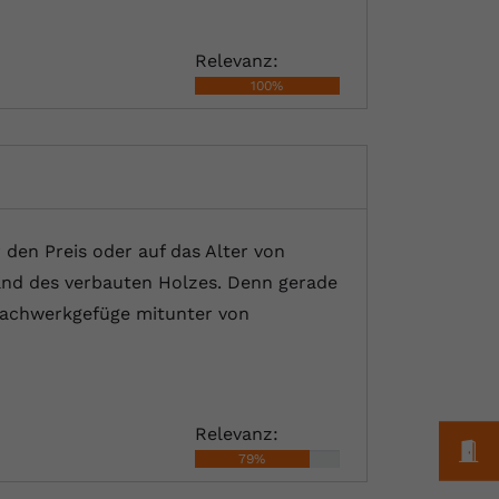
Relevanz:
100%
 den Preis oder auf das Alter von
and des verbauten Holzes. Denn gerade
Fachwerkgefüge mitunter von
Relevanz:
M
79%