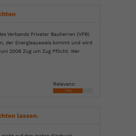
chten
des Verbands Privater Bauherren (VPB)
wen, der Energieausweis kommt und wird
Juni 2008 Zug um Zug Pflicht. Wer
Relevanz:
75%
chten lassen.
 nicht auf den ersten Eindruck