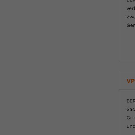
ver
zwe
Ger
VP
BER
Sac
Gri
und