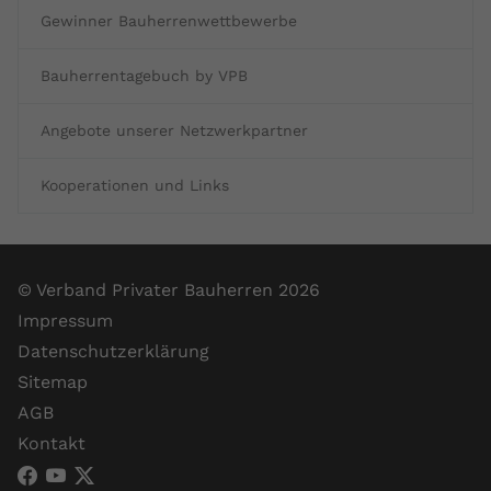
registriert eine eindeutige ID, um
Gewinner Bauherrenwettbewerbe
Zweck
Daten darüber zu speichern, welche
Videos von YouTube der Nutzer
Bauherrentagebuch by VPB
gesehen hat.
Angebote unserer Netzwerkpartner
Name
yt-remote-connected-devices
Kooperationen und Links
Anbieter
Youtube.com
Laufzeit
Session
© Verband Privater Bauherren 2026
YouTube setzt diesen Cookie, um die
Impressum
Videopräferenzen des Nutzers zu
Zweck
speichern, der eingebettete YouTube-
Datenschutzerklärung
Videos verwendet.
Sitemap
AGB
Kontakt