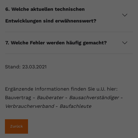
Anbieter
youtube.com
6. Welche aktuellen technischen
Entwicklungen sind erwähnenswert?
Laufzeit
2 Jahre
YouTube setzt dieses Cookie über
Zweck
eingebettete YouTube-Videos und
7. Welche Fehler werden häufig gemacht?
registriert anonyme statistische Daten.
Stand: 23.03.2021
Name
yt-remote-device-id
Anbieter
Youtube.com
Ergänzende Informationen finden Sie u.U. hier:
Laufzeit
Session
Bauvertrag -
Bauberater
-
Bausachverständiger
-
Verbraucherverband
-
Baufachleute
YouTube setzt diesen Cookie, um die
Videopräferenzen des Benutzers zu
Zweck
speichern, der eingebettete YouTube-
Zurück
Videos verwendet.