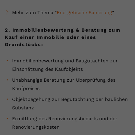
Name
yt.innertube::requests
Mehr zum Thema "
Energetische Sanierung
"
Anbieter
youtube.com
2. Immobilienbewertung & Beratung zum
Laufzeit
Session
Kauf einer Immobilie oder eines
Grundstücks:
Dieser von YouTube gesetzte Cookie
registriert eine eindeutige ID, um
Immobilienbewertung und Baugutachten zur
Zweck
Daten darüber zu speichern, welche
Videos von YouTube der Nutzer
Einschätzung des Kaufobjekts
gesehen hat.
Unabhängige Beratung zur Überprüfung des
Kaufpreises
Name
yt.innertube::nextId
Objektbegehung zur Begutachtung der baulichen
Anbieter
Youtube.com
Substanz
Ermittlung des Renovierungsbedarfs und der
Laufzeit
Session
Renovierungskosten
Dieser von YouTube gesetzte Cookie