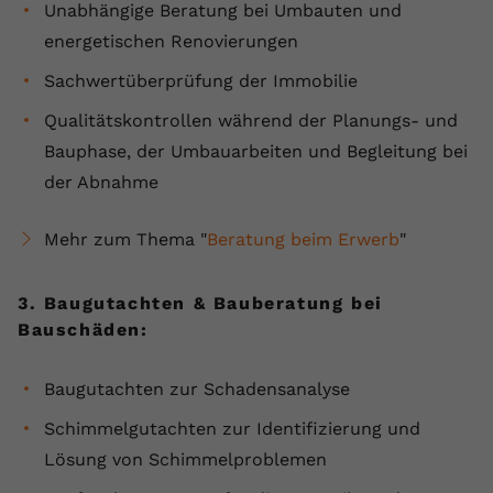
Unabhängige Beratung bei Umbauten und
registriert eine eindeutige ID, um
energetischen Renovierungen
Zweck
Daten darüber zu speichern, welche
Videos von YouTube der Nutzer
Sachwertüberprüfung der Immobilie
gesehen hat.
Qualitätskontrollen während der Planungs- und
Bauphase, der Umbauarbeiten und Begleitung bei
Name
yt-remote-connected-devices
der Abnahme
Anbieter
Youtube.com
Mehr zum Thema "
Beratung beim Erwerb
"
Laufzeit
Session
YouTube setzt diesen Cookie, um die
3. Baugutachten & Bauberatung bei
Videopräferenzen des Nutzers zu
Bauschäden:
Zweck
speichern, der eingebettete YouTube-
Videos verwendet.
Baugutachten zur Schadensanalyse
Schimmelgutachten zur Identifizierung und
Lösung von Schimmelproblemen