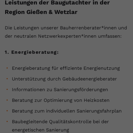
Leistungen der Baugutachter in der
Anbieter
youtube.com
Region Gießen & Wetzlar
Laufzeit
2 Jahre
Die ⁠Leistungen unserer Bauherrenberater*innen und
YouTube setzt dieses Cookie über
der neutralen Netzwerkexperten*innen umfassen:
Zweck
eingebettete YouTube-Videos und
registriert anonyme statistische Daten.
1. Energieberatung:
Name
yt-remote-device-id
Energieberatung für effiziente Energienutzung
Anbieter
Youtube.com
Unterstützung durch Gebäudeenergieberater
Informationen zu Sanierungsförderungen
Laufzeit
Session
Beratung zur Optimierung von Heizkosten
YouTube setzt diesen Cookie, um die
Videopräferenzen des Benutzers zu
Beratung zum individuellen Sanierungsfahrplan
Zweck
speichern, der eingebettete YouTube-
Baubegleitende Qualitätskontrolle bei der
Videos verwendet.
energetischen Sanierung