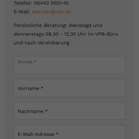
Telefax: 06442 9501-10
E-Mail:
wetzlar@vpb.de
Persönliche
Beratung
: dienstags und
donnerstags 08.30 - 12.30 Uhr im VPB-Büro
und nach Vereinbarung
Leaflet
|
Map data ©
OpenStreetMap
contributors
×
Anrede
*
Felsenkellerweg 15, 35619 Braunfels, Deutschland
Vorname
*
Nachname
*
E-Mail-Adresse
*