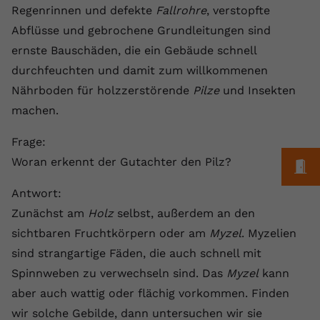
Regenrinnen und defekte
Fallrohre
, verstopfte
Anbieter
youtube.com
Abflüsse und gebrochene Grundleitungen sind
Laufzeit
2 Jahre
ernste Bauschäden, die ein Gebäude schnell
durchfeuchten und damit zum willkommenen
YouTube setzt dieses Cookie über
Nährboden für holzzerstörende
Pilze
und Insekten
Zweck
eingebettete YouTube-Videos und
machen.
registriert anonyme statistische Daten.
Frage:
Name
yt-remote-device-id
Woran erkennt der Gutachter den Pilz?
M
Anbieter
Youtube.com
Antwort:
Zunächst am
Holz
selbst, außerdem an den
Laufzeit
Session
sichtbaren Fruchtkörpern oder am
Myzel
. Myzelien
YouTube setzt diesen Cookie, um die
sind strangartige Fäden, die auch schnell mit
Videopräferenzen des Benutzers zu
Spinnweben zu verwechseln sind. Das
Zweck
Myzel
kann
speichern, der eingebettete YouTube-
aber auch wattig oder flächig vorkommen. Finden
Videos verwendet.
wir solche Gebilde, dann untersuchen wir sie