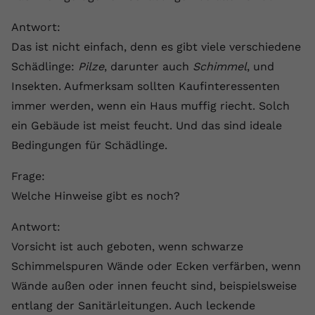
Laufzeit
1 Jahr
Name
Cookie-Informationen anzeigen
_gcl au
Zweck
wiederzuerkennen und statistische
Antwort:
Informationen zur Nutzung der
Dieser Wert speichert Ihre Consent-
Anbieter
Google Ads
Externe Inhalte
Website zu erfassen.
Das ist nicht einfach, denn es gibt viele verschiedene
Einstellungen. Unter anderem eine
Wir verwenden auf unserer Website externe Inhalte,
zufällig generierte ID, für die
Schädlinge:
Laufzeit
Pilze
90 Tage
, darunter auch
Schimmel
, und
um Ihnen zusätzliche Informationen anzubieten.
Zweck
historische Speicherung Ihrer
Insekten. Aufmerksam sollten Kaufinteressenten
vorgenommen Einstellungen, falls der
Wird von Google Ads für das
immer werden, wenn ein Haus muffig riecht. Solch
Name
Cookie-Informationen anzeigen
vuid
Webseiten-Betreiber dies eingestellt
Conversion-Tracking verwendet, um
Zweck
ein Gebäude ist meist feucht. Und das sind ideale
hat.
Werbeklicks der Nutzung auf unserer
Anbieter
vimeo.com
Website zuzuordnen.
Bedingungen für Schädlinge.
Laufzeit
2 Jahre
Name
fe_typo_user
Frage:
Welche Hinweise gibt es noch?
Vimeo installiert dieses Cookie, um
Anbieter
VPB.de
Tracking-Informationen zu sammeln,
Antwort:
Zweck
indem es eine eindeutige ID zum
Laufzeit
Session
Einbetten von Videos auf der Website
Vorsicht ist auch geboten, wenn schwarze
setzt.
Dieses Cookie wird verwendet, um die
Schimmelspuren Wände oder Ecken verfärben, wenn
Zweck
Speicherung von
Wände außen oder innen feucht sind, beispielsweise
Benutzereinstellungen zu ermöglichen.
Name
CONSENT
entlang der Sanitärleitungen. Auch leckende