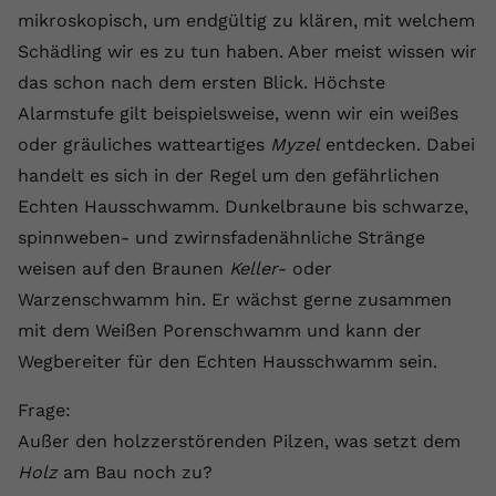
mikroskopisch, um endgültig zu klären, mit welchem
Name
yt.innertube::requests
Schädling wir es zu tun haben. Aber meist wissen wir
das schon nach dem ersten Blick. Höchste
Anbieter
youtube.com
Alarmstufe gilt beispielsweise, wenn wir ein weißes
Laufzeit
Session
oder gräuliches watteartiges
Myzel
entdecken. Dabei
handelt es sich in der Regel um den gefährlichen
Dieser von YouTube gesetzte Cookie
registriert eine eindeutige ID, um
Echten Hausschwamm. Dunkelbraune bis schwarze,
Zweck
Daten darüber zu speichern, welche
spinnweben- und zwirnsfadenähnliche Stränge
Videos von YouTube der Nutzer
weisen auf den Braunen
Keller
- oder
gesehen hat.
Warzenschwamm hin. Er wächst gerne zusammen
mit dem Weißen Porenschwamm und kann der
Name
yt.innertube::nextId
Wegbereiter für den Echten Hausschwamm sein.
Anbieter
Youtube.com
Frage:
Außer den holzzerstörenden Pilzen, was setzt dem
Laufzeit
Session
Holz
am Bau noch zu?
Dieser von YouTube gesetzte Cookie