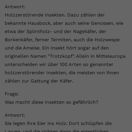
registriert eine eindeutige ID, um
Antwort:
Zweck
Daten darüber zu speichern, welche
Holzzerstörende Insekten. Dazu zählen der
Videos von YouTube der Nutzer
bekannte Hausbock, aber auch seine Genossen, wie
gesehen hat.
etwa der Splintholz- und der Nagekäfer, der
Borkenkäfer, ferner Termiten, auch die Holzwespe
Name
yt-remote-connected-devices
und die Ameise. Ein Insekt hört sogar auf den
Anbieter
Youtube.com
originellen Namen "Trotzkopf". Allein in Mitteleuropa
unterscheiden wir über 100 Arten so genannter
Laufzeit
Session
holzzerstörender Insekten, die meisten von ihnen
zählen zur Gattung der Käfer.
YouTube setzt diesen Cookie, um die
Videopräferenzen des Nutzers zu
Zweck
Frage:
speichern, der eingebettete YouTube-
Videos verwendet.
Was macht diese Insekten so gefährlich?
Antwort:
Sie legen ihre Eier ins
Holz
. Dort schlüpfen die
Larven, und die richten dann die eigentlichen