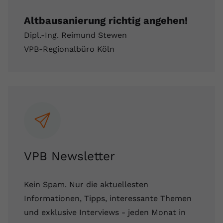
Anbieter
youtube.com
Altbausanierung richtig angehen!
Laufzeit
2 Jahre
Dipl.-Ing. Reimund Stewen
VPB-Regionalbüro Köln
YouTube setzt dieses Cookie über
Zweck
eingebettete YouTube-Videos und
registriert anonyme statistische Daten.
Name
yt-remote-device-id
Anbieter
Youtube.com
Laufzeit
Session
VPB Newsletter
YouTube setzt diesen Cookie, um die
Kein Spam. Nur die aktuellesten
Videopräferenzen des Benutzers zu
Zweck
speichern, der eingebettete YouTube-
Informationen, Tipps, interessante Themen
Videos verwendet.
und exklusive Interviews - jeden Monat in