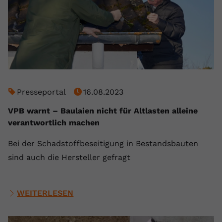
registriert eine eindeutige ID, um
Zweck
Daten darüber zu speichern, welche
Videos von YouTube der Nutzer
gesehen hat.
Name
yt-remote-connected-devices
Presseportal
16.08.2023
Anbieter
Youtube.com
VPB warnt – Baulaien nicht für Altlasten alleine
Laufzeit
Session
verantwortlich machen
YouTube setzt diesen Cookie, um die
Bei der Schadstoffbeseitigung in Bestandsbauten
Videopräferenzen des Nutzers zu
Zweck
sind auch die Hersteller gefragt
speichern, der eingebettete YouTube-
Videos verwendet.
WEITERLESEN