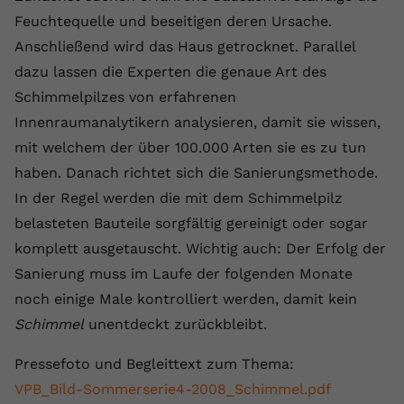
registriert eine eindeutige ID, um
Feuchtequelle und beseitigen deren Ursache.
Zweck
Daten darüber zu speichern, welche
Anschließend wird das Haus getrocknet. Parallel
Videos von YouTube der Nutzer
dazu lassen die Experten die genaue Art des
gesehen hat.
Schimmelpilzes von erfahrenen
Innenraumanalytikern analysieren, damit sie wissen,
Name
yt-remote-connected-devices
mit welchem der über 100.000 Arten sie es zu tun
Anbieter
Youtube.com
haben. Danach richtet sich die Sanierungsmethode.
In der Regel werden die mit dem Schimmelpilz
Laufzeit
Session
belasteten Bauteile sorgfältig gereinigt oder sogar
YouTube setzt diesen Cookie, um die
komplett ausgetauscht. Wichtig auch: Der Erfolg der
Videopräferenzen des Nutzers zu
Sanierung muss im Laufe der folgenden Monate
Zweck
speichern, der eingebettete YouTube-
noch einige Male kontrolliert werden, damit kein
Videos verwendet.
Schimmel
unentdeckt zurückbleibt.
Pressefoto und Begleittext zum Thema:
VPB_Bild-Sommerserie4-2008_Schimmel.pdf