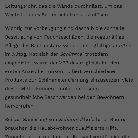
Leitungsrohr, das die Wände durchnässt, um das
Name
yt.innertube::requests
Wachstum des Schimmelpilzes auszulösen.
Anbieter
youtube.com
Wichtig zur Vorbeugung sind deshalb die schnelle
Laufzeit
Session
Beseitigung von Feuchteschäden, die regelmäßige
Pflege der Bausubstanz wie auch sorgfältiges
Lüften
Dieser von YouTube gesetzte Cookie
im Alltag. Hat sich der
Schimmel
trotzdem
registriert eine eindeutige ID, um
eingenistet, warnt der VPB davor, gleich bei den
Zweck
Daten darüber zu speichern, welche
Videos von YouTube der Nutzer
ersten Anzeichen unkontrolliert verschiedene
gesehen hat.
Produkte zur Schimmelentfernung einzusetzen. Viele
dieser Mittel können nämlich ihrerseits
Name
yt.innertube::nextId
gesundheitliche Beschwerden bei den Bewohnern
hervorrufen.
Anbieter
Youtube.com
Bei der Sanierung von
Schimmel
befallener Räume
Laufzeit
Session
brauchen die Hausbewohner qualifizierte Hilfe.
Dieser von YouTube gesetzte Cookie
Zunächst suchen erfahrene Bausachverständige die