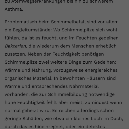
zu Atemwegserkrankungen bis hin zu schwerem
Anbieter
youtube.com
Asthma.
Laufzeit
2 Jahre
Problematisch beim Schimmelbefall sind vor allem
die Begleitumstände: Wo Schimmelpilze sich wohl
YouTube setzt dieses Cookie über
fühlen, da ist es feucht, und im Feuchten gedeihen
Zweck
eingebettete YouTube-Videos und
registriert anonyme statistische Daten.
Bakterien
, die wiederum dem Menschen erheblich
zusetzen. Neben der Feuchtigkeit benötigen
Schimmelpilze zwei weitere Dinge zum Gedeihen:
Name
yt-remote-device-id
Wärme und Nahrung, vorzugsweise energiereiches
Anbieter
Youtube.com
organisches Material. In bewohnten Häusern sind
Wärme und entsprechendes Nährmaterial
Laufzeit
Session
vorhanden, die zur Schimmelbildung notwendige
YouTube setzt diesen Cookie, um die
hohe Feuchtigkeit fehlt aber meist, zumindest wenn
Videopräferenzen des Benutzers zu
Zweck
normal geheizt wird. Es reichen allerdings schon
speichern, der eingebettete YouTube-
geringe Schäden, wie etwa ein kleines Loch im Dach,
Videos verwendet.
durch das es hineinregnet, oder ein defektes