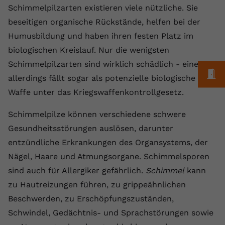
Laufzeit
1 Jahr
Name
Cookie-Informationen anzeigen
_gcl au
Schimmelpilzarten existieren viele nützliche. Sie
Zweck
wiederzuerkennen und statistische
Informationen zur Nutzung der
beseitigen organische Rückstände, helfen bei der
Dieser Wert speichert Ihre Consent-
Anbieter
Google Ads
Externe Inhalte
Website zu erfassen.
Einstellungen. Unter anderem eine
Humusbildung und haben ihren festen Platz im
Wir verwenden auf unserer Website externe Inhalte,
zufällig generierte ID, für die
Laufzeit
90 Tage
biologischen Kreislauf. Nur die wenigsten
um Ihnen zusätzliche Informationen anzubieten.
Zweck
historische Speicherung Ihrer
Schimmelpilzarten sind wirklich schädlich - einer
vorgenommen Einstellungen, falls der
Wird von Google Ads für das
M
Name
Cookie-Informationen anzeigen
vuid
allerdings fällt sogar als potenzielle biologische
Webseiten-Betreiber dies eingestellt
Conversion-Tracking verwendet, um
Zweck
hat.
Werbeklicks der Nutzung auf unserer
Waffe unter das Kriegswaffenkontrollgesetz.
Anbieter
vimeo.com
Website zuzuordnen.
Schimmelpilze können verschiedene schwere
Laufzeit
2 Jahre
Name
fe_typo_user
Gesundheitsstörungen auslösen, darunter
Vimeo installiert dieses Cookie, um
entzündliche Erkrankungen des Organsystems, der
Anbieter
VPB.de
Tracking-Informationen zu sammeln,
Nägel, Haare und Atmungsorgane. Schimmelsporen
Zweck
indem es eine eindeutige ID zum
Laufzeit
Session
sind auch für Allergiker gefährlich.
Schimmel
kann
Einbetten von Videos auf der Website
zu Hautreizungen führen, zu grippeähnlichen
setzt.
Dieses Cookie wird verwendet, um die
Beschwerden, zu Erschöpfungszuständen,
Zweck
Speicherung von
Benutzereinstellungen zu ermöglichen.
Schwindel, Gedächtnis- und Sprachstörungen sowie
Name
CONSENT