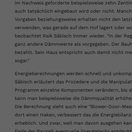
YouTube setzt dieses Cookie über
im Nachweis geforderte beispielsweise zehn Zen
Zweck
eingebettete YouTube-Videos und registriert
auch tatsächlich eingebaut wird oder nicht. Manc
anonyme statistische Daten.
Vorgaben beziehungsweise erhalten nicht den letzt
verwenden, was gerade auf dem Hof lagert oder w
Name
yt-remote-device-id
beobachtet Raik Säbisch immer wieder. "In der Reg
ganz andere Dämmwerte als vorgegeben. Der Bauhe
Anbieter
Youtube.com
bezahlt. Sein Haus entspricht auch damit nicht m
Laufzeit
Session
sogar."
YouTube setzt diesen Cookie, um die
Energieberechnungen werden schnell und unkompli
Videopräferenzen des Benutzers zu
Zweck
Säbisch erläutert das Prozedere und die Manipula
speichern, der eingebettete YouTube-Videos
Programm einzelne Komponenten verändern, bis 
verwendet.
kann man beispielsweise die Dämmqualität erhöhen
Die Berechnung sieht auch eine "Blower-Door-Me
Name
yt.innertube::requests
dort einen Haken, verbessert das die Energiebilan
Anbieter
youtube.com
erheblich. Und zwar, weil man davon ausgehen kan
Ende der Bauzeit eventuelle Energielecks entdeckt