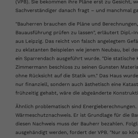
Wir verwenden auf unserer Website externe Inhalte, um Ihnen
(VPB). Sie bekommen ihre Pläne erst zu Gesicht, w
generierte ID, für die historische
Laufzeit
90 Tage
Zweck
zusätzliche Informationen anzubieten.
Speicherung Ihrer vorgenommen
Sachverständiger danach fragt – und manchmal gar
Einstellungen, falls der Webseiten-Betreiber
Wird von Google Ads für das Conversion-
Name
Cookie-Informationen anzeigen
vuid
dies eingestellt hat.
Zweck
Tracking verwendet, um Werbeklicks der
"Bauherren brauchen die Pläne und Berechnungen,
Nutzung auf unserer Website zuzuordnen.
Bauausführung prüfen zu lassen", erläutert Dipl.-I
Anbieter
vimeo.com
aus Leipzig. Das reicht von falsch angelegtem Gefäl
Name
fe_typo_user
Laufzeit
2 Jahre
zu eklatanten Beispielen wie jenem Neubau, bei de
Anbieter
VPB.de
ein Sparrendach ausgeführt wurde. "Die statische 
Vimeo installiert dieses Cookie, um
Tracking-Informationen zu sammeln, indem
Zimmermann beschloss zu seinen Gunsten Material
Laufzeit
Session
Zweck
es eine eindeutige ID zum Einbetten von
ohne Rücksicht auf die Statik um." Das Haus wurde
Videos auf der Website setzt.
Dieses Cookie wird verwendet, um die
nur finanziell, sondern auch ästhetisch eine Katas
Zweck
Speicherung von Benutzereinstellungen zu
frühzeitig gehabt, wäre die abgeänderte Konstrukti
ermöglichen.
Name
CONSENT
Ähnlich problematisch sind Energieberechnungen.
Anbieter
youtube.com
Wärmeschutznachweis. Er ist Grundlage für die Bau
diesen Nachweis muss der Bauherr bezahlen. Folgli
Laufzeit
2 Jahre
ausgehändigt werden, fordert der VPB. "Nur so könn