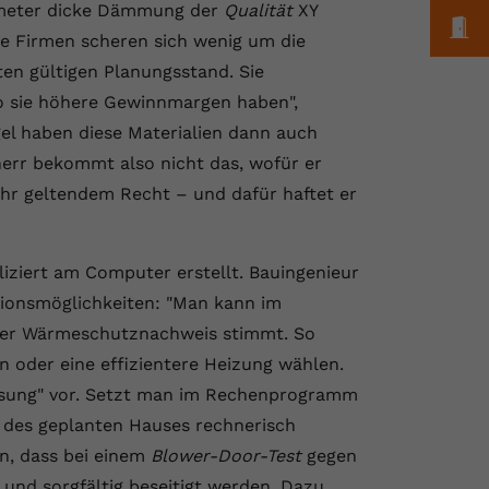
timeter dicke Dämmung der
Qualität
XY
M
he Firmen scheren sich wenig um die
en gültigen Planungsstand. Sie
o sie höhere Gewinnmargen haben",
el haben diese Materialien dann auch
rr bekommt also nicht das, wofür er
ehr geltendem Recht – und dafür haftet er
ziert am Computer erstellt. Bauingenieur
tionsmöglichkeiten: "Man kann im
der Wärmeschutznachweis stimmt. So
 oder eine effizientere Heizung wählen.
ssung" vor. Setzt man im Rechenprogramm
z des geplanten Hauses rechnerisch
n, dass bei einem
Blower-Door-Test
gegen
 und sorgfältig beseitigt werden. Dazu