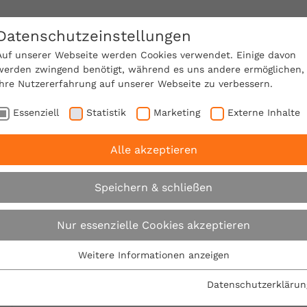
Datenschutzeinstellungen
SACHVERSTÄNDIGE FINDEN!
Auf unserer Webseite werden Cookies verwendet. Einige davon
werden zwingend benötigt, während es uns andere ermöglichen,
Ihre Nutzererfahrung auf unserer Webseite zu verbessern.
e Mitgliedschaft
Über den VPB
Karriere
Essenziell
Statistik
Marketing
Externe Inhalte
Alle akzeptieren
B fordert: Bauherr muss Statik und Wärmeschutz kontrol
Speichern & schließen
VPB fordert: Bauher
Nur essenzielle Cookies akzeptieren
und Wärmeschutz ko
Weitere Informationen anzeigen
Essenziell
Essenzielle Cookies werden für grundlegende Funktionen der
können
Datenschutzerklärun
Webseite benötigt. Dadurch ist gewährleistet, dass die