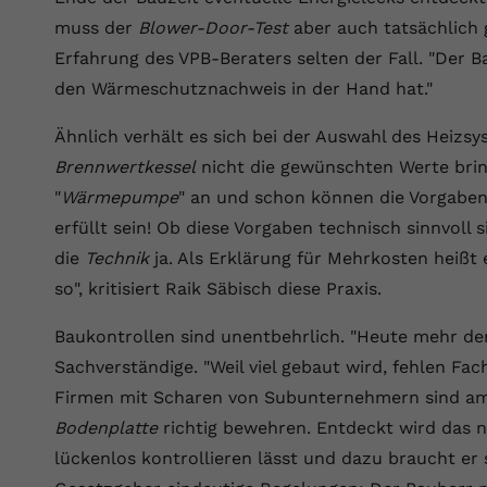
Laufzeit
Session
muss der
Blower-Door-Test
aber auch tatsächlich 
Erfahrung des VPB-Beraters selten der Fall. "Der 
Dieser von YouTube gesetzte Cookie
registriert eine eindeutige ID, um Daten
den Wärmeschutznachweis in der Hand hat."
Zweck
darüber zu speichern, welche Videos von
YouTube der Nutzer gesehen hat.
Ähnlich verhält es sich bei der Auswahl des Heizs
Brennwertkessel
nicht die gewünschten Werte brin
"
Wärmepumpe
" an und schon können die Vorgabe
Name
yt.innertube::nextId
erfüllt sein! Ob diese Vorgaben technisch sinnvoll s
Anbieter
Youtube.com
die
Technik
ja. Als Erklärung für Mehrkosten heißt
so", kritisiert Raik Säbisch diese Praxis.
Laufzeit
Session
Baukontrollen sind unentbehrlich. "Heute mehr den
Dieser von YouTube gesetzte Cookie
registriert eine eindeutige ID, um Daten
Sachverständige. "Weil viel gebaut wird, fehlen Fa
Zweck
darüber zu speichern, welche Videos von
Firmen mit Scharen von Subunternehmern sind am
YouTube der Nutzer gesehen hat.
Bodenplatte
richtig bewehren. Entdeckt wird das n
lückenlos kontrollieren lässt und dazu braucht er 
Name
yt-remote-connected-devices