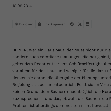
Webseite einwandfrei funktioniert.
10.09.2014
Name
Cookie-Informationen anzeigen
cookie_optin
Anbieter
VPB.de
Statistik
Drucken
Link kopieren
Diese Technologien ermöglichen es uns, die Nutzung der
Laufzeit
1 Jahr
Website zu analysieren, um die Leistung zu messen und zu
verbessern.
Dieses Cookie wird verwendet, um Ihre
Zweck
Cookie-Einstellungen für diese Website zu
BERLIN. Wer ein Haus baut, der muss nicht nur die
Name
Cookie-Informationen anzeigen
_ga
speichern.
sondern auch sämtliche Planungen, die nötig sind,
Anbieter
Google Analytics 4
geltendem Recht entspricht. Schlüsselfertigbauhe
Marketing
Name
SgCookieOptin.lastPreferences
vor allem für das Haus und weniger für die dazu 
Marketing-Cookies ermöglichen es uns, Ihnen relevante
Laufzeit
2 Jahre
Werbung anzuzeigen und den Erfolg unserer Werbekampagnen
denken sie daran, die Übergabe der Planungsunterl
Anbieter
VPB.de
zu messen.
Wird von Google Analytics 4 verwendet, um
Regelung ist aber unentbehrlich. Fehlt sie im Vert
Nutzer wiederzuerkennen und statistische
Laufzeit
1 Jahr
keinen Grund, dem Bauherrn nachträglich die Her
Zweck
Name
Cookie-Informationen anzeigen
_gcl au
Informationen zur Nutzung der Website zu
zuzusprechen – und das, obwohl der Bauherr die P
erfassen.
Dieser Wert speichert Ihre Consent-
Anbieter
Google Ads
Externe Inhalte
Problem ist allerdings den meisten nicht bewusst,
Einstellungen. Unter anderem eine zufällig