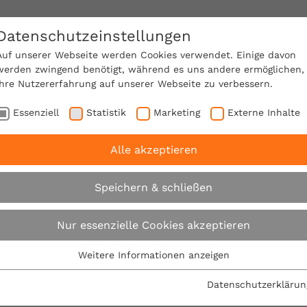
Datenschutzeinstellungen
SACHVERSTÄNDIGE FINDEN!
Auf unserer Webseite werden Cookies verwendet. Einige davon
werden zwingend benötigt, während es uns andere ermöglichen,
Ihre Nutzererfahrung auf unserer Webseite zu verbessern.
e Mitgliedschaft
Über den VPB
Karriere
Essenziell
Statistik
Marketing
Externe Inhalte
Alle akzeptieren
: Bei der Auswahl des Baugrundstücks Extremwetterlage
Speichern & schließen
VPB: Bei der Auswah
Nur essenzielle Cookies akzeptieren
Baugrundstücks Ex
Weitere Informationen anzeigen
Essenziell
Essenzielle Cookies werden für grundlegende Funktionen der
mitkalkulieren
Datenschutzerklärun
Webseite benötigt. Dadurch ist gewährleistet, dass die