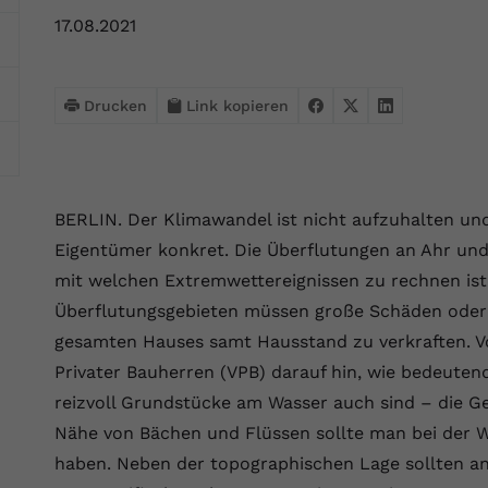
Webseite einwandfrei funktioniert.
17.08.2021
Name
Cookie-Informationen anzeigen
cookie_optin
Anbieter
VPB.de
Statistik
Drucken
Link kopieren
Diese Technologien ermöglichen es uns, die Nutzung der
Laufzeit
1 Jahr
Website zu analysieren, um die Leistung zu messen und zu
verbessern.
Dieses Cookie wird verwendet, um Ihre
Zweck
Cookie-Einstellungen für diese Website zu
BERLIN. Der Klimawandel ist nicht aufzuhalten un
Name
Cookie-Informationen anzeigen
_ga
speichern.
Eigentümer konkret. Die Überflutungen an Ahr und 
Anbieter
Google Analytics 4
mit welchen Extremwettereignissen zu rechnen ist.
Marketing
Name
SgCookieOptin.lastPreferences
Überflutungsgebieten müssen große Schäden oder 
Marketing-Cookies ermöglichen es uns, Ihnen relevante
Laufzeit
2 Jahre
Werbung anzuzeigen und den Erfolg unserer Werbekampagnen
gesamten Hauses samt Hausstand zu verkraften. V
Anbieter
VPB.de
zu messen.
Wird von Google Analytics 4 verwendet, um
Privater Bauherren (VPB) darauf hin, wie bedeuten
Nutzer wiederzuerkennen und statistische
Laufzeit
1 Jahr
reizvoll Grundstücke am Wasser auch sind – die G
Zweck
Name
Cookie-Informationen anzeigen
_gcl au
Informationen zur Nutzung der Website zu
Nähe von Bächen und Flüssen sollte man bei der 
erfassen.
Dieser Wert speichert Ihre Consent-
Anbieter
Google Ads
Externe Inhalte
haben. Neben der topographischen Lage sollten a
Einstellungen. Unter anderem eine zufällig