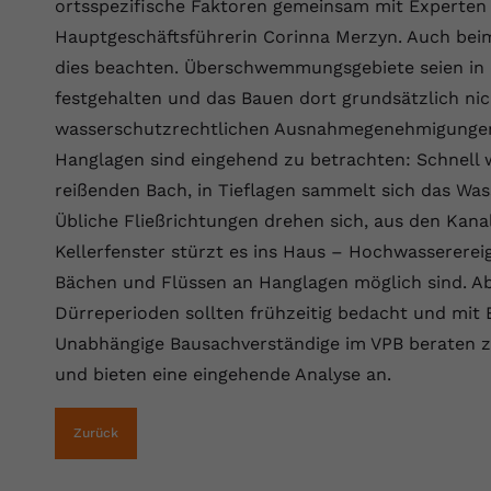
Wir verwenden auf unserer Website externe Inhalte, um Ihnen
ortsspezifische Faktoren gemeinsam mit Experten 
generierte ID, für die historische
Laufzeit
90 Tage
Zweck
zusätzliche Informationen anzubieten.
Speicherung Ihrer vorgenommen
Hauptgeschäftsführerin Corinna Merzyn. Auch bei
Einstellungen, falls der Webseiten-Betreiber
Wird von Google Ads für das Conversion-
dies beachten. Überschwemmungsgebiete seien in
Name
Cookie-Informationen anzeigen
vuid
dies eingestellt hat.
Zweck
Tracking verwendet, um Werbeklicks der
festgehalten und das Bauen dort grundsätzlich nic
Nutzung auf unserer Website zuzuordnen.
Anbieter
vimeo.com
wasserschutzrechtlichen Ausnahmegenehmigungen 
Name
fe_typo_user
Hanglagen sind eingehend zu betrachten: Schnell 
Laufzeit
2 Jahre
reißenden Bach, in Tieflagen sammelt sich das Was
Anbieter
VPB.de
Vimeo installiert dieses Cookie, um
Übliche Fließrichtungen drehen sich, aus den Kana
Tracking-Informationen zu sammeln, indem
Laufzeit
Session
Zweck
Kellerfenster stürzt es ins Haus – Hochwassererei
es eine eindeutige ID zum Einbetten von
Bächen und Flüssen an Hanglagen möglich sind. A
Videos auf der Website setzt.
Dieses Cookie wird verwendet, um die
Dürreperioden sollten frühzeitig bedacht und mit 
Zweck
Speicherung von Benutzereinstellungen zu
ermöglichen.
Unabhängige Bausachverständige im VPB beraten 
Name
CONSENT
und bieten eine eingehende Analyse an.
Anbieter
youtube.com
Zurück
Laufzeit
2 Jahre