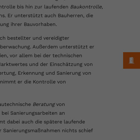
trolle bis hin zur laufenden
Baukontrolle
,
. Er unterstützt auch Bauherren, die
hung ihrer Bauvorhaben.
ch bestellter und vereidigter
überwachung. Außerdem unterstützt er
n, vor allem bei der technischen
M
 Marktwertes und der Einschätzung von
wertung, Erkennung und Sanierung von
nimmt er die Kontrolle von
 bautechnische
Beratung
von
bei Sanierungsarbeiten an
t dabei auch die spätere laufende
er Sanierungsmaßnahmen nichts schief