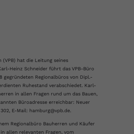
(VPB) hat die Leitung seines
Karl-Heinz Schneider führt das VPB-Büro
78 gegründeten Regionalbüros von Dipl.-
erdienten Ruhestand verabschiedet. Karl-
herren in allen Fragen rund um das Bauen,
ekannten Büroadresse erreichbar: Neuer
0 302, E-Mail: hamburg@vpb.de.
seinem Regionalbüro Bauherren und Käufer
n allen relevanten Fragen, vom