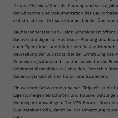
Wir verwenden auf unserer Website externe Inhalte, um Ihnen
generierte ID, für die historische
Laufzeit
90 Tage
Zweck
Grundstückskauf
über die Planung und Vertragskon
zusätzliche Informationen anzubieten.
Speicherung Ihrer vorgenommen
der Abnahme und Dokumentation des Bauvorhabens
Einstellungen, falls der Webseiten-Betreiber
Wird von Google Ads für das Conversion-
Name
Cookie-Informationen anzeigen
vuid
dies eingestellt hat.
Zweck
Tracking verwendet, um Werbeklicks der
selbst nicht vor Ort sein können, bei der Überwac
Nutzung auf unserer Website zuzuordnen.
Anbieter
vimeo.com
Bauherrenberater Karl-Heinz Schneider ist öffentli
Name
fe_typo_user
Sachverständiger für Hochbau - Planung und Bau
Laufzeit
2 Jahre
auch Eigentümer und Käufer von Bestandsimmobilie
Anbieter
VPB.de
Vimeo installiert dieses Cookie, um
Beurteilung der Substanz, bei der Ermittlung des
Tracking-Informationen zu sammeln, indem
Laufzeit
Session
Zweck
Renovierungsstaus und -kosten, sowie für die Be
es eine eindeutige ID zum Einbetten von
Videos auf der Website setzt.
Schimmelpilzschäden in Gebäuden. Fernerhin über
Dieses Cookie wird verwendet, um die
Zweck
Speicherung von Benutzereinstellungen zu
Sanierungsmaßnahmen für private Bauherren.
ermöglichen.
Name
CONSENT
Ein weiterer Schwerpunkt seiner Tätigkeit ist die
Eigentümergemeinschaften und Hausverwaltungen 
Anbieter
youtube.com
Wohneigentumsanlagen. Der VPB-Berater übernimm
Laufzeit
2 Jahre
Qualitätskontrolle, damit bei der Umsetzung teur
geht.