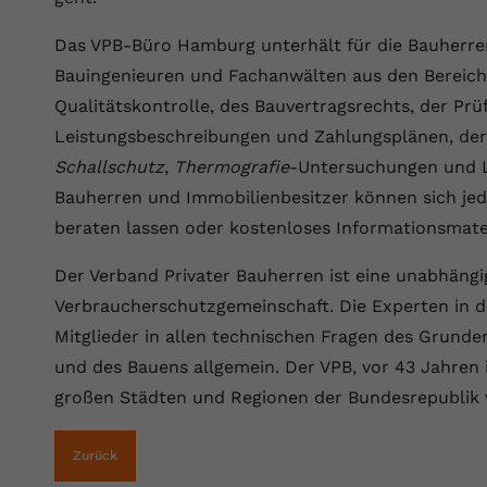
YouTube setzt dieses Cookie über
Zweck
eingebettete YouTube-Videos und registriert
Das VPB-Büro Hamburg unterhält für die Bauherre
anonyme statistische Daten.
Bauingenieuren und Fachanwälten aus den Bereich
Qualitätskontrolle, des Bauvertragsrechts, der Pr
Name
yt-remote-device-id
Leistungsbeschreibungen und Zahlungsplänen, der
Schallschutz
,
Thermografie
-Untersuchungen und L
Anbieter
Youtube.com
Bauherren und Immobilienbesitzer können sich je
Laufzeit
Session
beraten lassen oder kostenloses Informationsmateri
YouTube setzt diesen Cookie, um die
Der Verband Privater Bauherren ist eine unabhängi
Videopräferenzen des Benutzers zu
Zweck
Verbraucherschutzgemeinschaft. Die Experten in 
speichern, der eingebettete YouTube-Videos
verwendet.
Mitglieder in allen technischen Fragen des Grund
und des Bauens allgemein. Der VPB, vor 43 Jahren 
großen Städten und Regionen der Bundesrepublik 
Name
yt.innertube::requests
Anbieter
youtube.com
Zurück