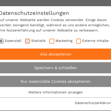
Datenschutzeinstellungen
SACHVERSTÄNDIGE FINDEN!
Auf unserer Webseite werden Cookies verwendet. Einige davon
werden zwingend benötigt, während es uns andere ermöglichen,
Ihre Nutzererfahrung auf unserer Webseite zu verbessern.
e Mitgliedschaft
Über den VPB
Karriere
Essenziell
Statistik
Marketing
Externe Inhalte
Alle akzeptieren
rbraucherschutz am Bau: VPB besetzt Regionalbüro in H
Speichern & schließen
Verbraucherschutz 
Nur essenzielle Cookies akzeptieren
besetzt Regionalbü
Weitere Informationen anzeigen
Essenziell
Essenzielle Cookies werden für grundlegende Funktionen der
neu
Datenschutzerklärun
Webseite benötigt. Dadurch ist gewährleistet, dass die