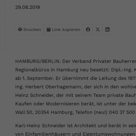
Webseite einwandfrei funktioniert.
29.08.2019
Name
Cookie-Informationen anzeigen
cookie_optin
Anbieter
VPB.de
Statistik
Drucken
Link kopieren
Diese Technologien ermöglichen es uns, die Nutzung der
Laufzeit
1 Jahr
Website zu analysieren, um die Leistung zu messen und zu
verbessern.
Dieses Cookie wird verwendet, um Ihre
Zweck
Cookie-Einstellungen für diese Website zu
HAMBURG/BERLIN. Der Verband Privater Bauherren 
Name
Cookie-Informationen anzeigen
_ga
speichern.
Regionalbüros in Hamburg neu besetzt: Dipl.-Ing. 
Anbieter
Google Analytics 4
ab 1. September. Er übernimmt die Leitung des 19
Marketing
Name
SgCookieOptin.lastPreferences
Ing. Herbert Oberhagemann, der sich in den wohlv
Marketing-Cookies ermöglichen es uns, Ihnen relevante
Laufzeit
2 Jahre
Werbung anzuzeigen und den Erfolg unserer Werbekampagnen
Heinz Schneider, der mit seinem Team private Bau
Anbieter
VPB.de
zu messen.
Wird von Google Analytics 4 verwendet, um
Kaufen oder Modernisieren berät, ist unter der b
Nutzer wiederzuerkennen und statistische
Laufzeit
1 Jahr
Wall 50, 20354 Hamburg, Telefon (neu!) 040 37 50
Zweck
Name
Cookie-Informationen anzeigen
_gcl au
Informationen zur Nutzung der Website zu
erfassen.
Dieser Wert speichert Ihre Consent-
Karl-Heinz Schneider ist Architekt und berät in 
Anbieter
Google Ads
Externe Inhalte
Einstellungen. Unter anderem eine zufällig
von Einfamilienhäusern und Eigentumswohnungen i