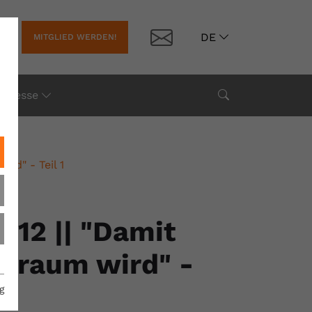
Kontakt
DE
MITGLIED WERDEN!
Suche
Presse
rd" - Teil 1
12 || "Damit
btraum wird" -
g