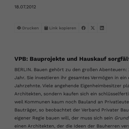
Webseite einwandfrei funktioniert.
18.07.2012
Name
Cookie-Informationen anzeigen
cookie_optin
Anbieter
VPB.de
Statistik
Drucken
Link kopieren
Diese Technologien ermöglichen es uns, die Nutzung der
Laufzeit
1 Jahr
Website zu analysieren, um die Leistung zu messen und zu
verbessern.
Dieses Cookie wird verwendet, um Ihre
Zweck
Cookie-Einstellungen für diese Website zu
VPB: Bauprojekte und Hauskauf sorgfält
Name
Cookie-Informationen anzeigen
_ga
speichern.
BERLIN. Bauen gehört zu den großen Abenteuern: 
Anbieter
Google Analytics 4
Marketing
Jahr. Sie investieren ihr gesamtes Vermögen in ein
Name
SgCookieOptin.lastPreferences
Marketing-Cookies ermöglichen es uns, Ihnen relevante
Laufzeit
2 Jahre
Jahrzehnte. Viele angehende Eigenheimbesitzer pl
Werbung anzuzeigen und den Erfolg unserer Werbekampagnen
Architekten, sondern kaufen sich ein schlüsselfert
Anbieter
VPB.de
zu messen.
Wird von Google Analytics 4 verwendet, um
weil Kommunen kaum noch Bauland an Privatleute
Nutzer wiederzuerkennen und statistische
Laufzeit
1 Jahr
Zweck
Name
Cookie-Informationen anzeigen
_gcl au
Bauträger, so beobachtet der Verband Privater Bau
Informationen zur Nutzung der Website zu
erfassen.
eigener Regie bauen will, der muss sich sein
Grund
Dieser Wert speichert Ihre Consent-
Anbieter
Google Ads
Externe Inhalte
Einstellungen. Unter anderem eine zufällig
einen Architekten, der die Ideen der Bauherren ve