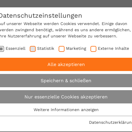
Datenschutzeinstellungen
SACHVERSTÄNDIGE FINDEN!
Auf unserer Webseite werden Cookies verwendet. Einige davon
werden zwingend benötigt, während es uns andere ermöglichen,
Ihre Nutzererfahrung auf unserer Webseite zu verbessern.
e Mitgliedschaft
Über den VPB
Ratgeber
Essenziell
Statistik
Marketing
Externe Inhalte
Alle akzeptieren
-Sommerserie 2012 || "Damit Bauen nicht zum Albtraum wi
Speichern & schließen
VPB-Sommerserie 20
Nur essenzielle Cookies akzeptieren
Bauen nicht zum Al
Weitere Informationen anzeigen
Essenziell
Essenzielle Cookies werden für grundlegende Funktionen der
Teil 1
Datenschutzerklärun
Webseite benötigt. Dadurch ist gewährleistet, dass die