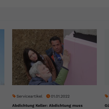
YouTube setzt dieses Cookie über
Zweck
eingebettete YouTube-Videos und registriert
anonyme statistische Daten.
Name
yt-remote-device-id
Anbieter
Youtube.com
Laufzeit
Session
YouTube setzt diesen Cookie, um die
Videopräferenzen des Benutzers zu
Zweck
speichern, der eingebettete YouTube-Videos
verwendet.
Name
yt.innertube::requests
Serviceartikel
01.01.2022
Anbieter
youtube.com
Abdichtung Keller: Abdichtung muss
Gü