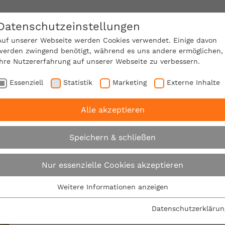
Datenschutzeinstellungen
SACHVERSTÄNDIGE FINDEN!
Auf unserer Webseite werden Cookies verwendet. Einige davon
werden zwingend benötigt, während es uns andere ermöglichen,
Ihre Nutzererfahrung auf unserer Webseite zu verbessern.
e Mitgliedschaft
Über den VPB
Ratgeber
Essenziell
Statistik
Marketing
Externe Inhalte
Alle akzeptieren
ngen
Speichern & schließen
Glossarbegriff
Nur essenzielle Cookies akzeptieren
Weitere Informationen anzeigen
Essenziell
Folgenden Begriff versuchen wir für Sie etwas genau
Essenzielle Cookies werden für grundlegende Funktionen der
Datenschutzerklärun
Webseite benötigt. Dadurch ist gewährleistet, dass die
Arbeit und den damit verbundenen eigenen Anspru