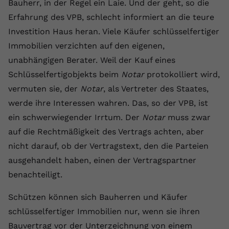
Bauherr, in der Regel ein Laie. Und der geht, so die
registriert eine eindeutige ID, um
Erfahrung des VPB, schlecht informiert an die teure
Zweck
Daten darüber zu speichern, welche
Videos von YouTube der Nutzer
Investition Haus heran. Viele Käufer schlüsselfertiger
gesehen hat.
Immobilien verzichten auf den eigenen,
unabhängigen Berater. Weil der Kauf eines
Schlüsselfertigobjekts beim
Name
yt-remote-connected-devices
Notar
protokolliert wird,
vermuten sie, der
Notar
, als Vertreter des Staates,
Anbieter
Youtube.com
werde ihre Interessen wahren. Das, so der VPB, ist
ein schwerwiegender Irrtum. Der
Notar
muss zwar
Laufzeit
Session
auf die Rechtmäßigkeit des Vertrags achten, aber
YouTube setzt diesen Cookie, um die
nicht darauf, ob der Vertragstext, den die Parteien
Videopräferenzen des Nutzers zu
Zweck
ausgehandelt haben, einen der Vertragspartner
speichern, der eingebettete YouTube-
Videos verwendet.
benachteiligt.
Schützen können sich Bauherren und Käufer
schlüsselfertiger Immobilien nur, wenn sie ihren
Bauvertrag vor der Unterzeichnung von einem