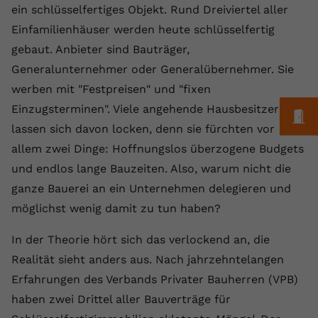
Laufzeit
1 Jahr
Name
Cookie-Informationen anzeigen
_gcl au
ein schlüsselfertiges Objekt. Rund Dreiviertel aller
Zweck
wiederzuerkennen und statistische
Informationen zur Nutzung der
Einfamilienhäuser werden heute schlüsselfertig
Dieser Wert speichert Ihre Consent-
Anbieter
Google Ads
Externe Inhalte
Website zu erfassen.
gebaut. Anbieter sind Bauträger,
Einstellungen. Unter anderem eine
Wir verwenden auf unserer Website externe Inhalte,
zufällig generierte ID, für die
Laufzeit
90 Tage
Generalunternehmer oder Generalübernehmer. Sie
um Ihnen zusätzliche Informationen anzubieten.
Zweck
historische Speicherung Ihrer
werben mit "Festpreisen" und "fixen
vorgenommen Einstellungen, falls der
Wird von Google Ads für das
Name
Cookie-Informationen anzeigen
vuid
Einzugsterminen". Viele angehende Hausbesitzer
Webseiten-Betreiber dies eingestellt
Conversion-Tracking verwendet, um
M
Zweck
hat.
lassen sich davon locken, denn sie fürchten vor
Werbeklicks der Nutzung auf unserer
Anbieter
vimeo.com
Website zuzuordnen.
allem zwei Dinge: Hoffnungslos überzogene Budgets
Laufzeit
2 Jahre
und endlos lange Bauzeiten. Also, warum nicht die
Name
fe_typo_user
ganze Bauerei an ein Unternehmen delegieren und
Vimeo installiert dieses Cookie, um
Anbieter
VPB.de
möglichst wenig damit zu tun haben?
Tracking-Informationen zu sammeln,
Zweck
indem es eine eindeutige ID zum
Laufzeit
Session
In der Theorie hört sich das verlockend an, die
Einbetten von Videos auf der Website
Realität sieht anders aus. Nach jahrzehntelangen
setzt.
Dieses Cookie wird verwendet, um die
Erfahrungen des Verbands Privater Bauherren (VPB)
Zweck
Speicherung von
Benutzereinstellungen zu ermöglichen.
haben zwei Drittel aller Bauverträge für
Name
CONSENT