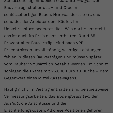
Schlüsselfertigimmobilien eklatante
Mängel
. Der
Anbieter
youtube.com
Bauvertrag ist aber das A und O beim
schlüsselfertigen Bauen. Nur was dort steht, das
Laufzeit
2 Jahre
schuldet der Anbieter dem Käufer. Im
YouTube setzt dieses Cookie über
Umkehrschluss bedeutet dies: Was dort nicht steht,
Zweck
eingebettete YouTube-Videos und
das ist auch im Preis nicht enthalten. Rund 65
registriert anonyme statistische Daten.
Prozent aller Bauverträge sind nach VPB-
Erkenntnissen unvollständig, wichtige Leistungen
Name
yt-remote-device-id
fehlen in diesen Bauverträgen und müssen später
vom Bauherrn zusätzlich bezahlt werden. Im Schnitt
Anbieter
Youtube.com
schlagen die Extras mit 25.000 Euro zu Buche – dem
Laufzeit
Session
Gegenwert eines Mittelklassewagens.
YouTube setzt diesen Cookie, um die
Häufig nicht im Vertrag enthalten sind beispielsweise
Videopräferenzen des Benutzers zu
Vermessungsarbeiten, das
Bodengutachten
, der
Zweck
speichern, der eingebettete YouTube-
Aushub
, die Anschlüsse und die
Videos verwendet.
Erschließungskosten. All diese Positionen gehören