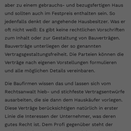
aber zu einem gebrauchs- und bezugsfertigen Haus
Name
yt.innertube::requests
und sollten auch im Festpreis enthalten sein. So
jedenfalls denkt der angehende Hausbesitzer. Was er
Anbieter
youtube.com
oft nicht weiß: Es gibt keine rechtlichen Vorschriften
Laufzeit
Session
zum Inhalt oder zur Gestaltung von Bauverträgen.
Bauverträge unterliegen der so genannten
Dieser von YouTube gesetzte Cookie
registriert eine eindeutige ID, um
Vertragsgestaltungsfreiheit. Die Parteien können die
Zweck
Daten darüber zu speichern, welche
Verträge nach eigenen Vorstellungen formulieren
Videos von YouTube der Nutzer
und alle möglichen Details vereinbaren.
gesehen hat.
Die Baufirmen wissen das und lassen sich vom
Name
yt.innertube::nextId
Rechtsanwalt hieb- und stichfeste Vertragsentwürfe
ausarbeiten, die sie dann dem Hauskäufer vorlegen.
Anbieter
Youtube.com
Diese Verträge berücksichtigen natürlich in erster
Linie die Interessen der Unternehmer, was deren
Laufzeit
Session
gutes Recht ist. Dem Profi gegenüber steht der
Dieser von YouTube gesetzte Cookie