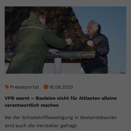
registriert eine eindeutige ID, um
Zweck
Daten darüber zu speichern, welche
Videos von YouTube der Nutzer
gesehen hat.
Name
yt-remote-connected-devices
Anbieter
Youtube.com
Laufzeit
Session
YouTube setzt diesen Cookie, um die
Videopräferenzen des Nutzers zu
Presseportal
16.08.2023
Zweck
speichern, der eingebettete YouTube-
VPB warnt – Baulaien nicht für Altlasten alleine
Videos verwendet.
verantwortlich machen
Bei der Schadstoffbeseitigung in Bestandsbauten
sind auch die Hersteller gefragt