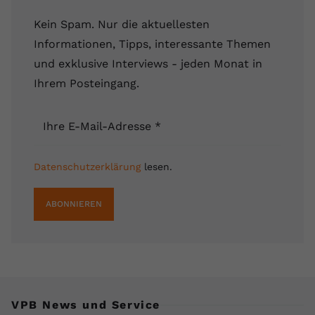
Name
yt.innertube::requests
Kein Spam. Nur die aktuellesten
Informationen, Tipps, interessante Themen
Anbieter
youtube.com
und exklusive Interviews - jeden Monat in
Laufzeit
Session
Ihrem Posteingang.
Dieser von YouTube gesetzte Cookie
Ihre E-Mail-Adresse
*
registriert eine eindeutige ID, um
Zweck
Daten darüber zu speichern, welche
Videos von YouTube der Nutzer
Datenschutzerklärung
lesen.
gesehen hat.
ABONNIEREN
Name
yt.innertube::nextId
Anbieter
Youtube.com
Laufzeit
Session
VPB News und Service
Dieser von YouTube gesetzte Cookie