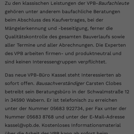
Zu den klassischen Leistungen der VPB-
Baufachleute
Anbieter
youtube.com
gehören unter anderem baufachliche Beratungen
beim Abschluss des Kaufvertrages, bei der
Laufzeit
2 Jahre
Mängelerkennung und -beseitigung, ferner die
YouTube setzt dieses Cookie über
Qualitätskontrolle des gesamten Bauverlaufs sowie
Zweck
eingebettete YouTube-Videos und
aller Termine und aller Abrechnungen. Die Experten
registriert anonyme statistische Daten.
des VPB arbeiten firmen- und produktneutral und
sind keinen Interessengruppen verpflichtet.
Name
yt-remote-device-id
Das neue VPB-Büro Kassel steht Interessierten ab
Anbieter
Youtube.com
sofort offen.
Bausachverständiger
Carsten Clobes
betreibt sein Beratungsbüro in der Schwalmstraße 12
Laufzeit
Session
in 34590 Wabern. Er ist telefonisch zu erreichen
YouTube setzt diesen Cookie, um die
unter der Nummer 05683 922734, per Fax unter der
Videopräferenzen des Benutzers zu
Zweck
Nummer 05683 8768 und unter der E-Mail-Adresse
speichern, der eingebettete YouTube-
Videos verwendet.
kassel@vpb.de. Kostenloses Informationsmaterial
über die Arbeit des VPB kann ab sofort beim