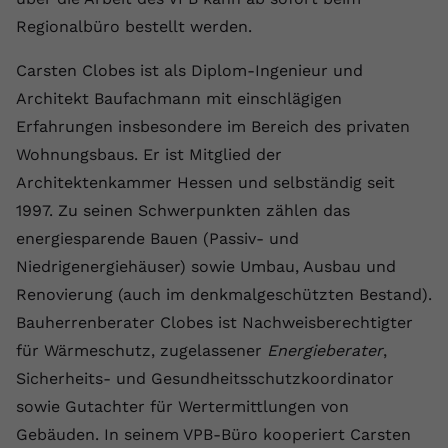
Regionalbüro bestellt werden.
Name
yt.innertube::requests
Carsten Clobes ist als Diplom-Ingenieur und
Anbieter
youtube.com
Architekt Baufachmann mit einschlägigen
Laufzeit
Session
Erfahrungen insbesondere im Bereich des privaten
Wohnungsbaus. Er ist Mitglied der
Dieser von YouTube gesetzte Cookie
Architektenkammer Hessen und selbständig seit
registriert eine eindeutige ID, um
Zweck
Daten darüber zu speichern, welche
1997. Zu seinen Schwerpunkten zählen das
Videos von YouTube der Nutzer
energiesparende Bauen (Passiv- und
gesehen hat.
Niedrigenergiehäuser) sowie Umbau, Ausbau und
Renovierung (auch im denkmalgeschützten Bestand).
Name
yt.innertube::nextId
Bauherrenberater Clobes ist Nachweisberechtigter
für Wärmeschutz, zugelassener
Energieberater
,
Anbieter
Youtube.com
Sicherheits- und Gesundheitsschutzkoordinator
Laufzeit
Session
sowie Gutachter für Wertermittlungen von
Gebäuden. In seinem VPB-Büro kooperiert Carsten
Dieser von YouTube gesetzte Cookie