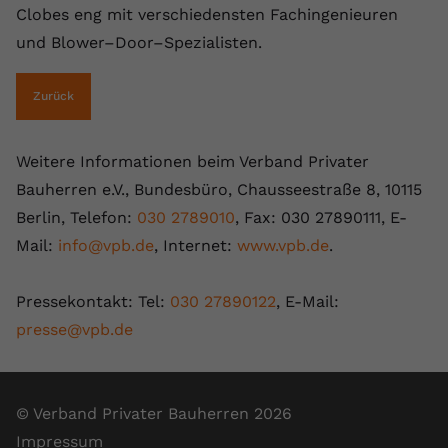
Clobes eng mit verschiedensten Fachingenieuren
registriert eine eindeutige ID, um
Zweck
Daten darüber zu speichern, welche
und Blower–Door–Spezialisten.
Videos von YouTube der Nutzer
gesehen hat.
Zurück
Name
yt-remote-connected-devices
Weitere Informationen beim Verband Privater
Anbieter
Youtube.com
Bauherren e.V., Bundesbüro, Chausseestraße 8, 10115
Berlin, Telefon:
030 2789010
, Fax: 030 27890111, E-
Laufzeit
Session
Mail:
info@vpb.de
, Internet:
www.vpb.de
.
YouTube setzt diesen Cookie, um die
Videopräferenzen des Nutzers zu
Pressekontakt: Tel:
030 27890122
, E-Mail:
Zweck
speichern, der eingebettete YouTube-
presse@vpb.de
Videos verwendet.
© Verband Privater Bauherren 2026
Impressum