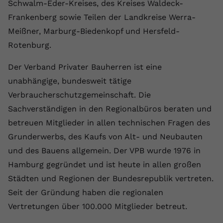
Laufzeit
1 Jahr
Schwalm-Eder-Kreises, des Kreises Waldeck-
Name
Cookie-Informationen anzeigen
_gcl au
Zweck
wiederzuerkennen und statistische
Frankenberg sowie Teilen der Landkreise Werra-
Informationen zur Nutzung der
Dieser Wert speichert Ihre Consent-
Anbieter
Google Ads
Externe Inhalte
Meißner, Marburg-Biedenkopf und Hersfeld-
Website zu erfassen.
Einstellungen. Unter anderem eine
Wir verwenden auf unserer Website externe Inhalte,
Rotenburg.
zufällig generierte ID, für die
Laufzeit
90 Tage
um Ihnen zusätzliche Informationen anzubieten.
Zweck
historische Speicherung Ihrer
Der Verband Privater Bauherren ist eine
vorgenommen Einstellungen, falls der
Wird von Google Ads für das
Name
Cookie-Informationen anzeigen
vuid
Webseiten-Betreiber dies eingestellt
Conversion-Tracking verwendet, um
unabhängige, bundesweit tätige
Zweck
hat.
Werbeklicks der Nutzung auf unserer
Verbraucherschutzgemeinschaft. Die
Anbieter
vimeo.com
Website zuzuordnen.
Sachverständigen in den Regionalbüros beraten und
Laufzeit
2 Jahre
Name
fe_typo_user
betreuen Mitglieder in allen technischen Fragen des
Grunderwerbs, des Kaufs von Alt- und Neubauten
Vimeo installiert dieses Cookie, um
Anbieter
VPB.de
Tracking-Informationen zu sammeln,
und des Bauens allgemein. Der VPB wurde 1976 in
Zweck
indem es eine eindeutige ID zum
Hamburg gegründet und ist heute in allen großen
Laufzeit
Session
Einbetten von Videos auf der Website
Städten und Regionen der Bundesrepublik vertreten.
setzt.
Dieses Cookie wird verwendet, um die
Seit der Gründung haben die regionalen
Zweck
Speicherung von
Vertretungen über 100.000 Mitglieder betreut.
Benutzereinstellungen zu ermöglichen.
Name
CONSENT