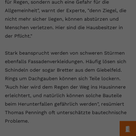
Laufzeit
1 Jahr
für Regen, sondern auch eine Gefahr für die
Name
Cookie-Informationen anzeigen
_gcl au
Zweck
wiederzuerkennen und statistische
Allgemeinheit", warnt der Experte, "denn Ziegel, die
Informationen zur Nutzung der
Dieser Wert speichert Ihre Consent-
Anbieter
Google Ads
Externe Inhalte
nicht mehr sicher liegen, können abstürzen und
Website zu erfassen.
Einstellungen. Unter anderem eine
Wir verwenden auf unserer Website externe Inhalte,
Menschen verletzen. Hier sind die Hausbesitzer in
zufällig generierte ID, für die
Laufzeit
90 Tage
um Ihnen zusätzliche Informationen anzubieten.
Zweck
historische Speicherung Ihrer
der Pflicht."
vorgenommen Einstellungen, falls der
Wird von Google Ads für das
Name
Cookie-Informationen anzeigen
vuid
Webseiten-Betreiber dies eingestellt
Conversion-Tracking verwendet, um
Zweck
Stark beansprucht werden von schweren Stürmen
hat.
Werbeklicks der Nutzung auf unserer
Anbieter
vimeo.com
ebenfalls Fassadenverkleidungen. Häufig lösen sich
Website zuzuordnen.
Schindeln oder sogar Bretter aus dem Giebelfeld.
Laufzeit
2 Jahre
Name
fe_typo_user
Rings um Dachgauben können sich Teile lockern.
Vimeo installiert dieses Cookie, um
"Auch hier wird dem Regen der Weg ins Hausinnere
Anbieter
VPB.de
Tracking-Informationen zu sammeln,
erleichtert, und natürlich können solche Bauteile
Zweck
indem es eine eindeutige ID zum
Laufzeit
Session
beim Herunterfallen gefährlich werden", resümiert
Einbetten von Videos auf der Website
setzt.
Thomas Penningh oft unterschätzte bautechnische
Dieses Cookie wird verwendet, um die
Zweck
Speicherung von
Probleme.
Benutzereinstellungen zu ermöglichen.
M
Name
CONSENT