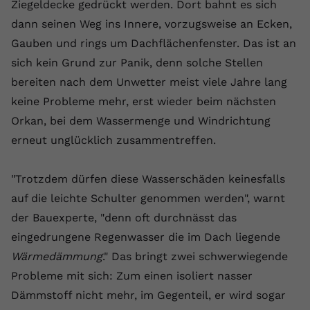
Ziegeldecke gedrückt werden. Dort bahnt es sich
Name
yt.innertube::requests
dann seinen Weg ins Innere, vorzugsweise an Ecken,
Gauben und rings um Dachflächenfenster. Das ist an
Anbieter
youtube.com
sich kein Grund zur Panik, denn solche Stellen
Laufzeit
Session
bereiten nach dem Unwetter meist viele Jahre lang
keine Probleme mehr, erst wieder beim nächsten
Dieser von YouTube gesetzte Cookie
Orkan, bei dem Wassermenge und Windrichtung
registriert eine eindeutige ID, um
erneut unglücklich zusammentreffen.
Zweck
Daten darüber zu speichern, welche
Videos von YouTube der Nutzer
gesehen hat.
"Trotzdem dürfen diese Wasserschäden keinesfalls
auf die leichte Schulter genommen werden", warnt
Name
yt.innertube::nextId
der Bauexperte, "denn oft durchnässt das
eingedrungene Regenwasser die im Dach liegende
Anbieter
Youtube.com
Wärmedämmung
." Das bringt zwei schwerwiegende
Probleme mit sich: Zum einen isoliert nasser
Laufzeit
Session
Dämmstoff nicht mehr, im Gegenteil, er wird sogar
Dieser von YouTube gesetzte Cookie