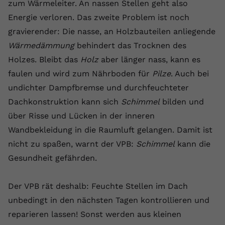
zum Wärmeleiter. An nassen Stellen geht also
registriert eine eindeutige ID, um
Energie verloren. Das zweite Problem ist noch
Zweck
Daten darüber zu speichern, welche
Videos von YouTube der Nutzer
gravierender: Die nasse, an Holzbauteilen anliegende
gesehen hat.
Wärmedämmung
behindert das Trocknen des
Holzes. Bleibt das
Holz
aber länger nass, kann es
Name
yt-remote-connected-devices
faulen und wird zum Nährboden für
Pilze
. Auch bei
undichter Dampfbremse und durchfeuchteter
Anbieter
Youtube.com
Dachkonstruktion kann sich
Schimmel
bilden und
über Risse und Lücken in der inneren
Laufzeit
Session
Wandbekleidung in die Raumluft gelangen. Damit ist
YouTube setzt diesen Cookie, um die
nicht zu spaßen, warnt der VPB:
Schimmel
kann die
Videopräferenzen des Nutzers zu
Zweck
Gesundheit gefährden.
speichern, der eingebettete YouTube-
Videos verwendet.
Der VPB rät deshalb: Feuchte Stellen im Dach
unbedingt in den nächsten Tagen kontrollieren und
reparieren lassen! Sonst werden aus kleinen