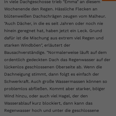
In viele Dachgeschosse trieb "Emma" an diesem
Anbieter
youtube.com
Wochenende den Regen. Hässliche Flecken an
blütenweißen Dachschrägen zeugen vom Malheur.
Laufzeit
2 Jahre
"Auch Dächer, in die es seit Jahren oder noch nie
YouTube setzt dieses Cookie über
hinein geregnet hat, haben jetzt ein Leck. Grund
Zweck
eingebettete YouTube-Videos und
dafür ist die Mischung aus extrem viel Regen und
registriert anonyme statistische Daten.
starken Windböen", erläutert der
Bausachverständige. "Normalerweise läuft auf dem
Name
yt-remote-device-id
ordentlich gedeckten Dach das Regenwasser auf der
lückenlos geschlossenen Oberseite ab. Wenn die
Anbieter
Youtube.com
Dachneigung stimmt, dann folgt es einfach der
Laufzeit
Session
Schwerkraft. Auch große Wassermassen können so
problemlos abfließen. Kommt aber starker, böiger
YouTube setzt diesen Cookie, um die
Wind hinzu, oder auch viel Hagel, der den
Videopräferenzen des Benutzers zu
Zweck
speichern, der eingebettete YouTube-
Wasserablauf kurz blockiert, dann kann das
Videos verwendet.
Regenwasser hoch und unter die geschlossene