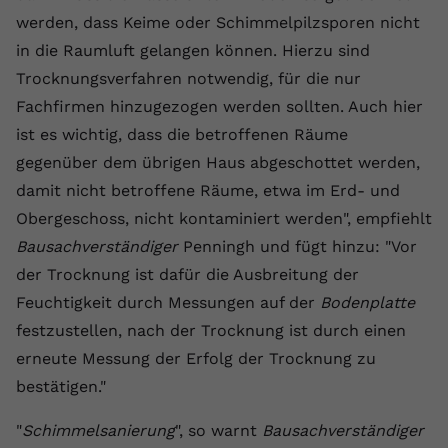
werden, dass Keime oder Schimmelpilzsporen nicht
Name
yt.innertube::requests
in die Raumluft gelangen können. Hierzu sind
Anbieter
youtube.com
Trocknungsverfahren notwendig, für die nur
Fachfirmen hinzugezogen werden sollten. Auch hier
Laufzeit
Session
ist es wichtig, dass die betroffenen Räume
Dieser von YouTube gesetzte Cookie
gegenüber dem übrigen Haus abgeschottet werden,
registriert eine eindeutige ID, um
damit nicht betroffene Räume, etwa im Erd- und
Zweck
Daten darüber zu speichern, welche
Obergeschoss, nicht kontaminiert werden", empfiehlt
Videos von YouTube der Nutzer
Bausachverständiger
Penningh und fügt hinzu: "Vor
gesehen hat.
der Trocknung ist dafür die Ausbreitung der
Feuchtigkeit durch Messungen auf der
Bodenplatte
Name
yt.innertube::nextId
festzustellen, nach der Trocknung ist durch einen
Anbieter
Youtube.com
erneute Messung der Erfolg der Trocknung zu
bestätigen."
Laufzeit
Session
"
Schimmelsanierung
", so warnt
Bausachverständiger
Dieser von YouTube gesetzte Cookie