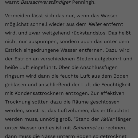
warnt
Bausachverständiger
Penningh.
Anbieter
youtube.com
Vermeiden lässt sich das nur, wenn das Wasser
Laufzeit
2 Jahre
möglichst schnell wieder aus dem
Keller
entfernt
wird, und zwar weitgehend rückstandslos. Das heißt
YouTube setzt dieses Cookie über
nicht nur auspumpen, sondern auch das unter dem
Zweck
eingebettete YouTube-Videos und
registriert anonyme statistische Daten.
Estrich eingedrungene Wasser entfernen. Dazu wird
der Estrich an verschiedenen Stellen aufgebohrt und
heiße Luft eingeführt. Über die Anschlussfugen
Name
yt-remote-device-id
ringsum wird dann die feuchte Luft aus dem Boden
Anbieter
Youtube.com
geblasen und anschließend der Luft die Feuchtigkeit
mit Kondensattrocknern entzogen. Zur effektiven
Laufzeit
Session
Trocknung sollten dazu die Räume geschlossen
YouTube setzt diesen Cookie, um die
werden, sonst ist das Luftvolumen, das entfeuchtet
Videopräferenzen des Benutzers zu
Zweck
werden muss, unnötig groß. "Stand der
Keller
länger
speichern, der eingebettete YouTube-
unter Wasser und es ist mit
Schimmel
zu rechnen,
Videos verwendet.
dann muss die Nässe unterm Boden so getrocknet