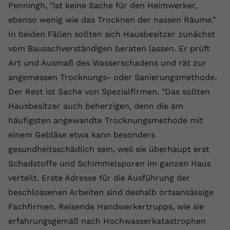
Penningh, "ist keine Sache für den Heimwerker,
registriert eine eindeutige ID, um
Zweck
Daten darüber zu speichern, welche
ebenso wenig wie das Trocknen der nassen Räume."
Videos von YouTube der Nutzer
In beiden Fällen sollten sich Hausbesitzer zunächst
gesehen hat.
vom Bausachverständigen beraten lassen. Er prüft
Art und Ausmaß des Wasserschadens und rät zur
Name
yt-remote-connected-devices
angemessen Trocknungs- oder Sanierungsmethode.
Der Rest ist Sache von Spezialfirmen. "Das sollten
Anbieter
Youtube.com
Hausbesitzer auch beherzigen, denn die am
Laufzeit
Session
häufigsten angewandte Trocknungsmethode mit
einem Gebläse etwa kann besonders
YouTube setzt diesen Cookie, um die
gesundheitsschädlich sein, weil sie überhaupt erst
Videopräferenzen des Nutzers zu
Zweck
Schadstoffe und Schimmelsporen im ganzen Haus
speichern, der eingebettete YouTube-
Videos verwendet.
verteilt. Erste Adresse für die Ausführung der
beschlossenen Arbeiten sind deshalb ortsansässige
Fachfirmen. Reisende Handwerkertrupps, wie sie
erfahrungsgemäß nach Hochwasserkatastrophen