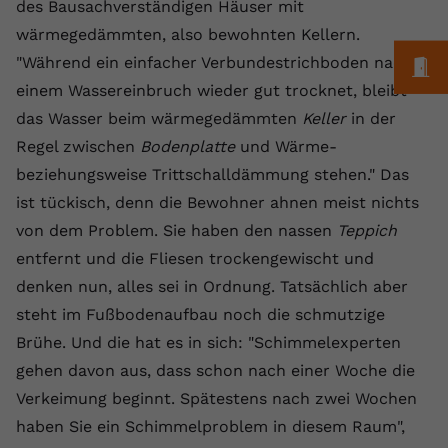
Laufzeit
1 Jahr
des Bausachverständigen Häuser mit
Name
Cookie-Informationen anzeigen
_gcl au
Zweck
wiederzuerkennen und statistische
wärmegedämmten, also bewohnten Kellern.
Informationen zur Nutzung der
Dieser Wert speichert Ihre Consent-
Anbieter
Google Ads
Externe Inhalte
"Während ein einfacher Verbundestrichboden nach
Website zu erfassen.
M
Einstellungen. Unter anderem eine
Wir verwenden auf unserer Website externe Inhalte,
einem Wassereinbruch wieder gut trocknet, bleibt
zufällig generierte ID, für die
Laufzeit
90 Tage
um Ihnen zusätzliche Informationen anzubieten.
Zweck
historische Speicherung Ihrer
das Wasser beim wärmegedämmten
Keller
in der
vorgenommen Einstellungen, falls der
Wird von Google Ads für das
Regel zwischen
Bodenplatte
und Wärme-
Name
Cookie-Informationen anzeigen
vuid
Webseiten-Betreiber dies eingestellt
Conversion-Tracking verwendet, um
Zweck
beziehungsweise Trittschalldämmung stehen." Das
hat.
Werbeklicks der Nutzung auf unserer
Anbieter
vimeo.com
ist tückisch, denn die Bewohner ahnen meist nichts
Website zuzuordnen.
von dem Problem. Sie haben den nassen
Teppich
Laufzeit
2 Jahre
Name
fe_typo_user
entfernt und die Fliesen trockengewischt und
Vimeo installiert dieses Cookie, um
denken nun, alles sei in Ordnung. Tatsächlich aber
Anbieter
VPB.de
Tracking-Informationen zu sammeln,
steht im Fußbodenaufbau noch die schmutzige
Zweck
indem es eine eindeutige ID zum
Laufzeit
Session
Brühe. Und die hat es in sich: "Schimmelexperten
Einbetten von Videos auf der Website
setzt.
gehen davon aus, dass schon nach einer Woche die
Dieses Cookie wird verwendet, um die
Zweck
Speicherung von
Verkeimung beginnt. Spätestens nach zwei Wochen
Benutzereinstellungen zu ermöglichen.
haben Sie ein Schimmelproblem in diesem Raum",
Name
CONSENT