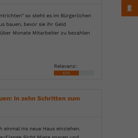
M
trichten" so steht es im Bürgerlichen
s bauen, bevor sie ihr Geld
über Monate Mitarbeiter zu bezahlen
Relevanz:
62%
en: In zehn Schritten zum
 einmal ins neue Haus einziehen.
e auf lange Sicht Miete sparen und