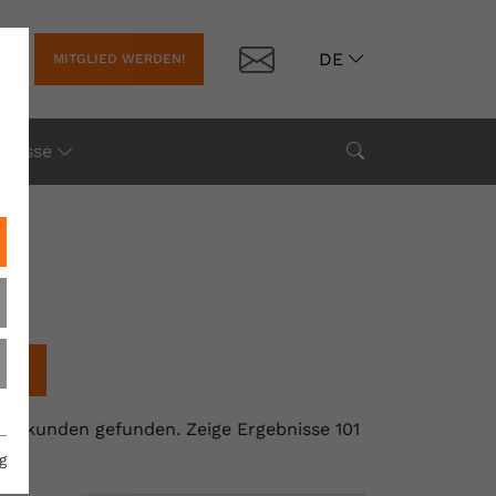
Kontakt
DE
MITGLIED WERDEN!
Suche
Presse
chen
llisekunden gefunden.
Zeige Ergebnisse 101
g