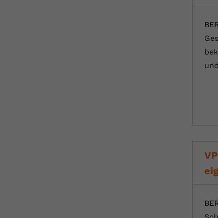
BER
Ges
bek
und
VP
ei
BER
Sch