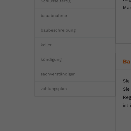
Schlüsselfertig
Mar
bauabnahme
baubeschreibung
keller
kündigung
Ba
sachverständiger
Sie
Sie
zahlungsplan
Reg
ist