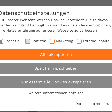
Datenschutzeinstellungen
SACHVERSTÄNDIGE FINDEN!
Auf unserer Webseite werden Cookies verwendet. Einige davon
werden zwingend benötigt, während es uns andere ermöglichen,
Ihre Nutzererfahrung auf unserer Webseite zu verbessern.
e Mitgliedschaft
Über den VPB
Karriere
Essenziell
Statistik
Marketing
Externe Inhalte
Alle akzeptieren
Suche
Speichern & schließen
Nur essenzielle Cookies akzeptieren
Su
Weitere Informationen anzeigen
Essenziell
t nach "zahlungsplan".
Es wurden 156 Ergebnisse in 2 Mi
Essenzielle Cookies werden für grundlegende Funktionen der
 von 156.
Datenschutzerklärun
Webseite benötigt. Dadurch ist gewährleistet, dass die