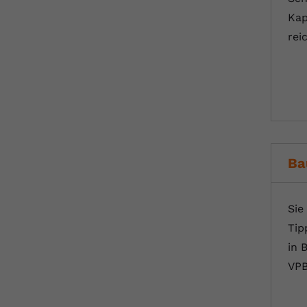
Kap
rei
Ba
Sie
Tip
in 
VPB