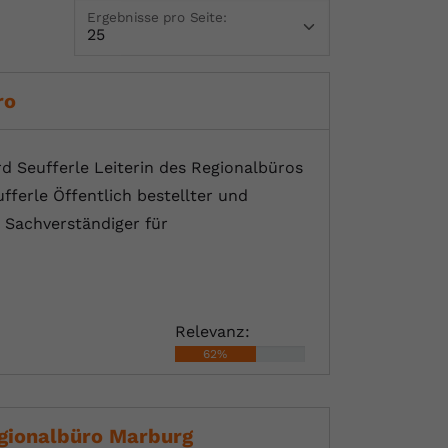
Ergebnisse pro Seite:
ro
d Seufferle Leiterin des Regionalbüros
ufferle Öffentlich bestellter und
 Sachverständiger für
Relevanz:
62%
egionalbüro Marburg