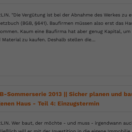
Anbieter
Youtube.com
LIN. "Die Vergütung ist bei der Abnahme des Werkes zu en
etzbuch (BGB, §641). Baufirmen müssen also erst das Hau
Laufzeit
Session
ommen. Kaum eine Baufirma hat aber genug Kapital, um 
YouTube setzt diesen Cookie, um die
 Material zu kaufen. Deshalb stellen die…
Zweck
Videopräferenzen des Nutzers zu speichern,
der eingebettete YouTube-Videos verwendet.
B-Sommerserie 2013 || Sicher planen und bau
genen Haus - Teil 4: Einzugstermin
LIN. Wer baut, der möchte - und muss - irgendwann auch
ließlich will er mit der Investition in die eigene Immobili