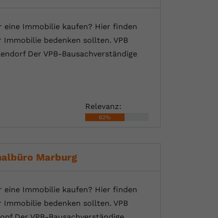
eine Immobilie kaufen? Hier finden
r Immobilie bedenken sollten. VPB
llendorf Der VPB-Bausachverständige
Relevanz:
62%
nalbüro Marburg
eine Immobilie kaufen? Hier finden
r Immobilie bedenken sollten. VPB
kopf Der VPB-Bausachverständige