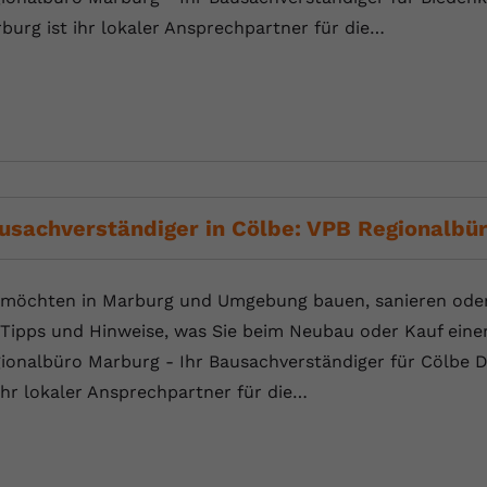
YouTube setzt dieses Cookie über
burg ist ihr lokaler Ansprechpartner für die…
Zweck
eingebettete YouTube-Videos und registriert
anonyme statistische Daten.
Name
yt-remote-device-id
Anbieter
Youtube.com
Laufzeit
Session
usachverständiger in Cölbe: VPB Regionalbü
YouTube setzt diesen Cookie, um die
Videopräferenzen des Benutzers zu
Zweck
 möchten in Marburg und Umgebung bauen, sanieren oder 
speichern, der eingebettete YouTube-Videos
 Tipps und Hinweise, was Sie beim Neubau oder Kauf eine
verwendet.
ionalbüro Marburg - Ihr Bausachverständiger für Cölbe
 ihr lokaler Ansprechpartner für die…
Name
yt.innertube::requests
Anbieter
youtube.com