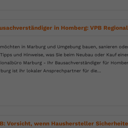
Laufzeit
Session
Dieser von YouTube gesetzte Cookie
registriert eine eindeutige ID, um Daten
Zweck
usachverständiger in Homberg: VPB Regiona
darüber zu speichern, welche Videos von
YouTube der Nutzer gesehen hat.
 möchten in Marburg und Umgebung bauen, sanieren oder 
Name
yt.innertube::nextId
 Tipps und Hinweise, was Sie beim Neubau oder Kauf eine
ionalbüro Marburg - Ihr Bausachverständiger für Hombe
Anbieter
Youtube.com
burg ist ihr lokaler Ansprechpartner für die…
Laufzeit
Session
Dieser von YouTube gesetzte Cookie
registriert eine eindeutige ID, um Daten
Zweck
darüber zu speichern, welche Videos von
YouTube der Nutzer gesehen hat.
B: Vorsicht, wenn Haushersteller Sicherheite
Name
yt-remote-connected-devices