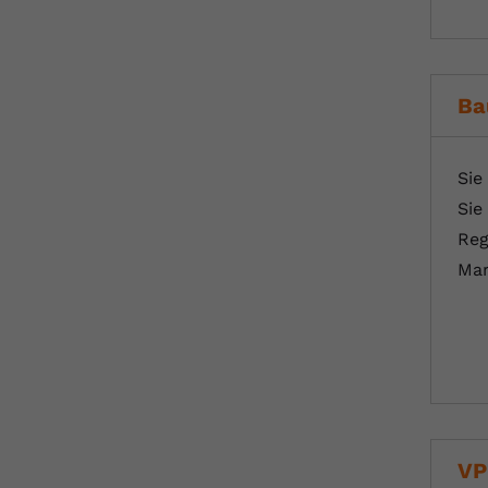
Ba
Sie
Sie
Reg
Mar
VP