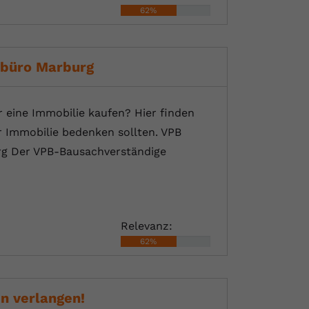
62%
lbüro Marburg
eine Immobilie kaufen? Hier finden
r Immobilie bedenken sollten. VPB
rg Der VPB-Bausachverständige
Relevanz:
62%
n verlangen!