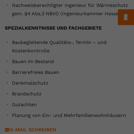
Nachweisberechtigter Ingenieur für Wärmeschutz
Anbieter
youtube.com
gem. §4 Abs.3 NBVO (Ingenieurkammer Hessen)
M
Laufzeit
2 Jahre
SPEZIALKENNTNISSE UND FACHGEBIETE
YouTube setzt dieses Cookie über
Zweck
eingebettete YouTube-Videos und
Baubegleitende Qualitäts-, Termin – und
registriert anonyme statistische Daten.
Kostenkontrolle
Bauen im Bestand
Name
yt-remote-device-id
Barrierefreies Bauen
Anbieter
Youtube.com
Denkmalschutz
Laufzeit
Session
Brandschutz
Gutachten
YouTube setzt diesen Cookie, um die
Videopräferenzen des Benutzers zu
Zweck
Planung von Ein- und Mehrfamilienwohnhäusern
speichern, der eingebettete YouTube-
Videos verwendet.
E-MAIL SCHREIBEN