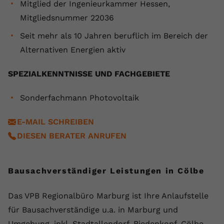
Mitglied der Ingenieurkammer Hessen,
registriert eine eindeutige ID, um
Mitgliedsnummer 22036
Zweck
Daten darüber zu speichern, welche
Videos von YouTube der Nutzer
Seit mehr als 10 Jahren beruflich im Bereich der
gesehen hat.
Alternativen Energien aktiv
Name
yt-remote-connected-devices
SPEZIALKENNTNISSE UND FACHGEBIETE
Anbieter
Youtube.com
Sonderfachmann Photovoltaik
Laufzeit
Session
E-MAIL SCHREIBEN
DIESEN BERATER ANRUFEN
YouTube setzt diesen Cookie, um die
Videopräferenzen des Nutzers zu
Zweck
speichern, der eingebettete YouTube-
Videos verwendet.
Bausachverständiger Leistungen in Cölbe
Das VPB Regionalbüro Marburg ist Ihre Anlaufstelle
für Bausachverständige u.a. in Marburg und
Umgebung, inkl. Stadtallendorf, Biedenkopf, Cölbe