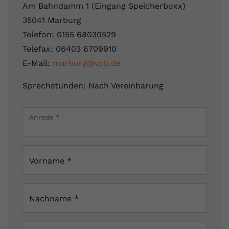
Am Bahndamm 1 (Eingang Speicherboxx)
35041 Marburg
Telefon: 0155 68030529
Telefax: 06403 6709910
E-Mail:
marburg@vpb.de
Sprechstunden: Nach Vereinbarung
Leaflet
|
Map data ©
OpenStreetMap
contributors
×
Anrede
*
Neue Kasseler Straße 54-60, 35039 Marburg,
Deutschland
Vorname
*
Nachname
*