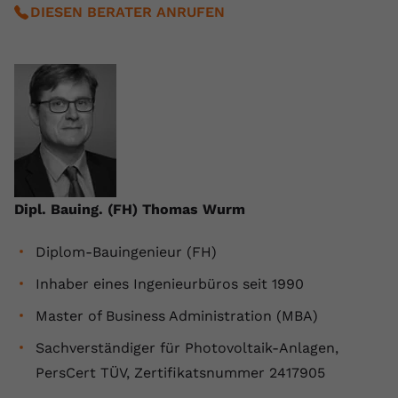
DIESEN BERATER ANRUFEN
Name
yt.innertube::requests
Anbieter
youtube.com
Laufzeit
Session
Dieser von YouTube gesetzte Cookie
registriert eine eindeutige ID, um
Zweck
Daten darüber zu speichern, welche
Videos von YouTube der Nutzer
Dipl. Bauing. (FH) Thomas Wurm
gesehen hat.
Diplom-Bauingenieur (FH)
Name
yt.innertube::nextId
Inhaber eines Ingenieurbüros seit 1990
Master of Business Administration (MBA)
Anbieter
Youtube.com
Sachverständiger für Photovoltaik-Anlagen,
Laufzeit
Session
PersCert TÜV, Zertifikatsnummer 2417905
Dieser von YouTube gesetzte Cookie