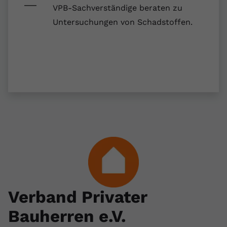
registriert eine eindeutige ID, um
VPB-Sachverständige beraten zu
Zweck
Daten darüber zu speichern, welche
Untersuchungen von Schadstoffen.
Videos von YouTube der Nutzer
gesehen hat.
Name
yt-remote-connected-devices
Anbieter
Youtube.com
Laufzeit
Session
YouTube setzt diesen Cookie, um die
Videopräferenzen des Nutzers zu
Zweck
speichern, der eingebettete YouTube-
Videos verwendet.
Verband Privater
Bauherren e.V.