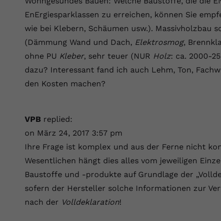
Wohngesundes Bauen: Welche Baustoffe, die die EN
EnErgiesparklassen zu erreichen, können Sie empf
wie bei Klebern, Schäumen usw.). Massivholzbau s
(Dämmung Wand und Dach,
Elektrosmog
, Brennkla
ohne PU
Kleber
, sehr teuer (NUR
Holz
: ca. 2000-2
dazu? Interessant fand ich auch Lehm, Ton, Fachw
den Kosten machen?
VPB
replied:
on März 24, 2017 3:57 pm
Ihre Frage ist komplex und aus der Ferne nicht ko
Wesentlichen hängt dies alles vom jeweiligen Einze
Baustoffe und -produkte auf Grundlage der „Volldek
sofern der Hersteller solche Informationen zur Verf
nach der
Volldeklaration
!