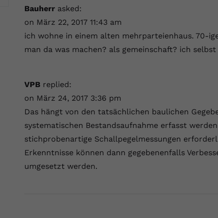
Wir verwenden auf unserer Website externe Inhalte, um Ihnen
generierte ID, für die historische
Laufzeit
90 Tage
Bauherr
asked:
Zweck
zusätzliche Informationen anzubieten.
Speicherung Ihrer vorgenommen
on März 22, 2017 11:43 am
Einstellungen, falls der Webseiten-Betreiber
Wird von Google Ads für das Conversion-
Name
Cookie-Informationen anzeigen
vuid
ich wohne in einem alten mehrparteienhaus. 70-iger
dies eingestellt hat.
Zweck
Tracking verwendet, um Werbeklicks der
Nutzung auf unserer Website zuzuordnen.
man da was machen? als gemeinschaft? ich selbst
Anbieter
vimeo.com
Name
fe_typo_user
Laufzeit
2 Jahre
VPB
replied:
Anbieter
VPB.de
Vimeo installiert dieses Cookie, um
on März 24, 2017 3:36 pm
Tracking-Informationen zu sammeln, indem
Laufzeit
Session
Zweck
Das hängt von den tatsächlichen baulichen Gegebe
es eine eindeutige ID zum Einbetten von
systematischen Bestandsaufnahme erfasst werden
Videos auf der Website setzt.
Dieses Cookie wird verwendet, um die
stichprobenartige Schallpegelmessungen erforder
Zweck
Speicherung von Benutzereinstellungen zu
ermöglichen.
Erkenntnisse können dann gegebenenfalls Verbess
Name
CONSENT
umgesetzt werden.
Anbieter
youtube.com
Laufzeit
2 Jahre