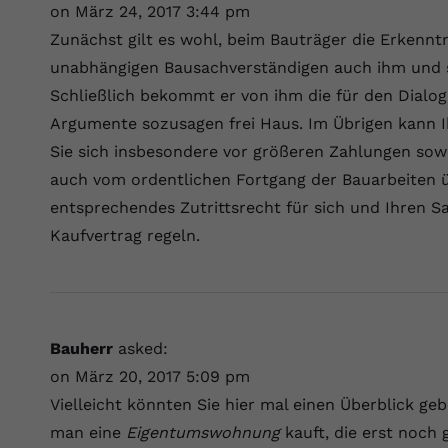
on März 24, 2017 3:44 pm
Anbieter
Youtube.com
Zunächst gilt es wohl, beim Bauträger die Erkennt
unabhängigen Bausachverständigen auch ihm und se
Laufzeit
Session
Schließlich bekommt er von ihm die für den Dialog
Argumente sozusagen frei Haus. Im Übrigen kann I
YouTube setzt diesen Cookie, um die
Zweck
Videopräferenzen des Nutzers zu speichern,
Sie sich insbesondere vor größeren Zahlungen so
der eingebettete YouTube-Videos verwendet.
auch vom ordentlichen Fortgang der Bauarbeiten ü
entsprechendes Zutrittsrecht für sich und Ihren 
Kaufvertrag regeln.
Bauherr
asked:
on März 20, 2017 5:09 pm
Vielleicht könnten Sie hier mal einen Überblick ge
man eine
Eigentumswohnung
kauft, die erst noch 