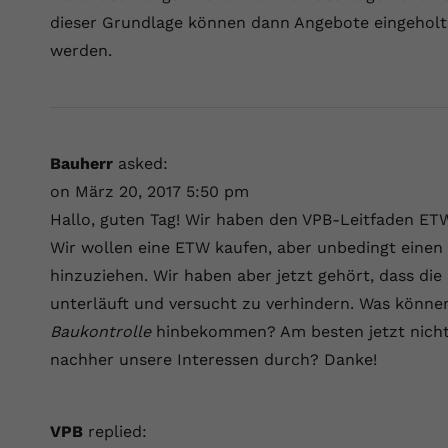
Laufzeit
Session
dieser Grundlage können dann Angebote eingeholt 
werden.
Dieser von YouTube gesetzte Cookie
registriert eine eindeutige ID, um Daten
Zweck
darüber zu speichern, welche Videos von
YouTube der Nutzer gesehen hat.
Bauherr
asked:
Name
yt.innertube::nextId
on März 20, 2017 5:50 pm
Hallo, guten Tag! Wir haben den VPB-Leitfaden ETW
Anbieter
Youtube.com
Wir wollen eine ETW kaufen, aber unbedingt eine
Laufzeit
Session
hinzuziehen. Wir haben aber jetzt gehört, dass die
unterläuft und versucht zu verhindern. Was können
Dieser von YouTube gesetzte Cookie
Baukontrolle
hinbekommen? Am besten jetzt nichts
registriert eine eindeutige ID, um Daten
Zweck
darüber zu speichern, welche Videos von
nachher unsere Interessen durch? Danke!
YouTube der Nutzer gesehen hat.
VPB
replied:
Name
yt-remote-connected-devices