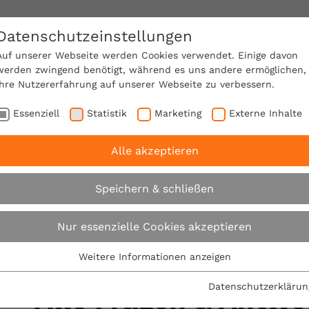
Datenschutzeinstellungen
SACHVERSTÄNDIGE FINDEN!
Auf unserer Webseite werden Cookies verwendet. Einige davon
werden zwingend benötigt, während es uns andere ermöglichen,
Ihre Nutzererfahrung auf unserer Webseite zu verbessern.
e Mitgliedschaft
Über den VPB
Karriere
Essenziell
Statistik
Marketing
Externe Inhalte
Alle akzeptieren
rtenchats
März 2017 - Sanierung einer Eigentumswoh
Speichern & schließen
März 2017
Nur essenzielle Cookies akzeptieren
Weitere Informationen anzeigen
Essenziell
Essenzielle Cookies werden für grundlegende Funktionen der
Datenschutzerklärun
Alle Fragen & Antw
Webseite benötigt. Dadurch ist gewährleistet, dass die