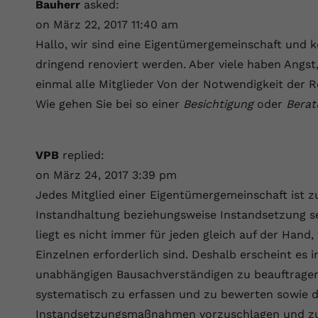
YouTube setzt dieses Cookie über
Bauherr
asked:
Zweck
eingebettete YouTube-Videos und registriert
on März 22, 2017 11:40 am
anonyme statistische Daten.
Hallo, wir sind eine Eigentümergemeinschaft und k
dringend renoviert werden. Aber viele haben Angst,
Name
yt-remote-device-id
einmal alle Mitglieder Von der Notwendigkeit der
Wie gehen Sie bei so einer
Besichtigung
oder
Berat
Anbieter
Youtube.com
Laufzeit
Session
VPB
replied:
YouTube setzt diesen Cookie, um die
on März 24, 2017 3:39 pm
Videopräferenzen des Benutzers zu
Jedes Mitglied einer Eigentümergemeinschaft ist 
Zweck
speichern, der eingebettete YouTube-Videos
Instandhaltung beziehungsweise Instandsetzung se
verwendet.
liegt es nicht immer für jeden gleich auf der Ha
Einzelnen erforderlich sind. Deshalb erscheint es
Name
yt.innertube::requests
unabhängigen Bausachverständigen zu beauftragen
systematisch zu erfassen und zu bewerten sowie
Anbieter
youtube.com
Instandsetzungsmaßnahmen vorzuschlagen und zu b