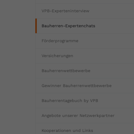
Fertighaus oder Massivhaus
Baumängel
Bauschäden
Barrierefrei wohnen
Vorteile und Kosten
Bauen und Wohnen in Deutschland
VPB-Experteninterview
Hochwasserschutz
Bauabnahme
Schadstoffe
Kostenloses Informationsmaterial
Bauherren-Expertenchats
Baufinanzierung Beratung
Baukosten
Altbau & Sanierung
Noch Fragen?
Förderprogramme
Gutachter für Schimmel
Versicherungen
Blower Door Test
Bauherrenwettbewerbe
Thermografie
Gewinner Bauherrenwettbewerbe
Dachausbau
Bauherrentagebuch by VPB
Angebote unserer Netzwerkpartner
Kooperationen und Links