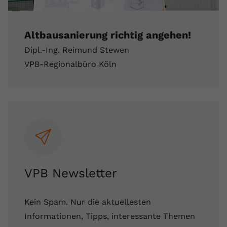
Anbieter
youtube.com
Altbausanierung richtig angehen!
Laufzeit
2 Jahre
Dipl.-Ing. Reimund Stewen
YouTube setzt dieses Cookie über
VPB-Regionalbüro Köln
Zweck
eingebettete YouTube-Videos und
registriert anonyme statistische Daten.
Name
yt-remote-device-id
Anbieter
Youtube.com
Laufzeit
Session
VPB Newsletter
YouTube setzt diesen Cookie, um die
Videopräferenzen des Benutzers zu
Zweck
speichern, der eingebettete YouTube-
Kein Spam. Nur die aktuellesten
Videos verwendet.
Informationen, Tipps, interessante Themen