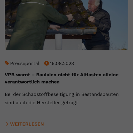
registriert eine eindeutige ID, um
Zweck
Daten darüber zu speichern, welche
Videos von YouTube der Nutzer
gesehen hat.
Name
yt-remote-connected-devices
Anbieter
Youtube.com
Presseportal
16.08.2023
Laufzeit
Session
VPB warnt – Baulaien nicht für Altlasten alleine
YouTube setzt diesen Cookie, um die
verantwortlich machen
Videopräferenzen des Nutzers zu
Zweck
Bei der Schadstoffbeseitigung in Bestandsbauten
speichern, der eingebettete YouTube-
Videos verwendet.
sind auch die Hersteller gefragt
WEITERLESEN