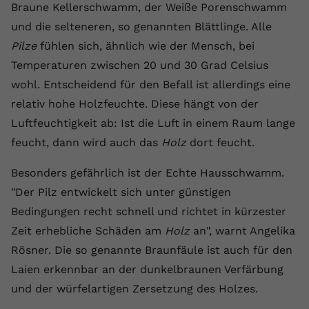
Braune Kellerschwamm, der Weiße Porenschwamm
Anbieter
youtube.com
und die selteneren, so genannten Blättlinge. Alle
Pilze
fühlen sich, ähnlich wie der Mensch, bei
Laufzeit
2 Jahre
Temperaturen zwischen 20 und 30 Grad Celsius
YouTube setzt dieses Cookie über
wohl. Entscheidend für den Befall ist allerdings eine
Zweck
eingebettete YouTube-Videos und
relativ hohe Holzfeuchte. Diese hängt von der
registriert anonyme statistische Daten.
Luftfeuchtigkeit ab: Ist die Luft in einem Raum lange
feucht, dann wird auch das
Holz
dort feucht.
Name
yt-remote-device-id
Besonders gefährlich ist der Echte Hausschwamm.
Anbieter
Youtube.com
"Der Pilz entwickelt sich unter günstigen
Bedingungen recht schnell und richtet in kürzester
Laufzeit
Session
Zeit erhebliche Schäden am
Holz
an", warnt Angelika
YouTube setzt diesen Cookie, um die
Rösner. Die so genannte Braunfäule ist auch für den
Videopräferenzen des Benutzers zu
Zweck
Laien erkennbar an der dunkelbraunen Verfärbung
speichern, der eingebettete YouTube-
Videos verwendet.
und der würfelartigen Zersetzung des Holzes.