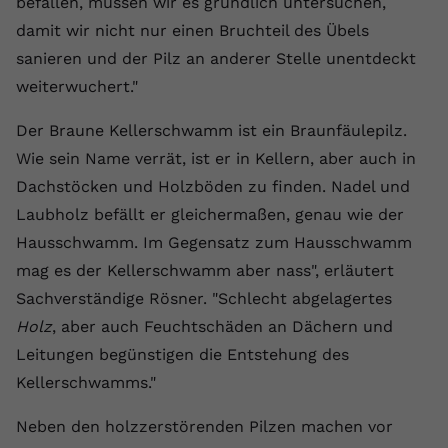
befallen, müssen wir es gründlich untersuchen,
registriert eine eindeutige ID, um
damit wir nicht nur einen Bruchteil des Übels
Zweck
Daten darüber zu speichern, welche
sanieren und der Pilz an anderer Stelle unentdeckt
Videos von YouTube der Nutzer
gesehen hat.
weiterwuchert."
Der Braune Kellerschwamm ist ein Braunfäulepilz.
Name
yt-remote-connected-devices
Wie sein Name verrät, ist er in Kellern, aber auch in
Dachstöcken und Holzböden zu finden. Nadel und
Anbieter
Youtube.com
Laubholz befällt er gleichermaßen, genau wie der
Laufzeit
Session
Hausschwamm. Im Gegensatz zum Hausschwamm
mag es der Kellerschwamm aber nass", erläutert
YouTube setzt diesen Cookie, um die
Videopräferenzen des Nutzers zu
Sachverständige Rösner. "Schlecht abgelagertes
Zweck
speichern, der eingebettete YouTube-
Holz
, aber auch Feuchtschäden an Dächern und
Videos verwendet.
Leitungen begünstigen die Entstehung des
Kellerschwamms."
Neben den holzzerstörenden Pilzen machen vor