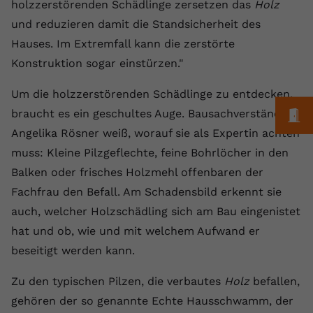
Laufzeit
1 Jahr
holzzerstörenden Schädlinge zersetzen das
Holz
Name
Cookie-Informationen anzeigen
_gcl au
Zweck
wiederzuerkennen und statistische
und reduzieren damit die Standsicherheit des
Informationen zur Nutzung der
Dieser Wert speichert Ihre Consent-
Anbieter
Google Ads
Externe Inhalte
Hauses. Im Extremfall kann die zerstörte
Website zu erfassen.
Einstellungen. Unter anderem eine
Wir verwenden auf unserer Website externe Inhalte,
Konstruktion sogar einstürzen."
zufällig generierte ID, für die
Laufzeit
90 Tage
um Ihnen zusätzliche Informationen anzubieten.
Zweck
historische Speicherung Ihrer
Um die holzzerstörenden Schädlinge zu entdecken,
vorgenommen Einstellungen, falls der
Wird von Google Ads für das
Name
Cookie-Informationen anzeigen
vuid
Webseiten-Betreiber dies eingestellt
Conversion-Tracking verwendet, um
M
braucht es ein geschultes Auge. Bausachverständige
Zweck
hat.
Werbeklicks der Nutzung auf unserer
Angelika Rösner weiß, worauf sie als Expertin achten
Anbieter
vimeo.com
Website zuzuordnen.
muss: Kleine Pilzgeflechte, feine Bohrlöcher in den
Laufzeit
2 Jahre
Name
fe_typo_user
Balken oder frisches Holzmehl offenbaren der
Fachfrau den Befall. Am Schadensbild erkennt sie
Vimeo installiert dieses Cookie, um
Anbieter
VPB.de
Tracking-Informationen zu sammeln,
auch, welcher Holzschädling sich am Bau eingenistet
Zweck
indem es eine eindeutige ID zum
hat und ob, wie und mit welchem Aufwand er
Laufzeit
Session
Einbetten von Videos auf der Website
beseitigt werden kann.
setzt.
Dieses Cookie wird verwendet, um die
Zweck
Speicherung von
Zu den typischen Pilzen, die verbautes
Holz
befallen,
Benutzereinstellungen zu ermöglichen.
gehören der so genannte Echte Hausschwamm, der
Name
CONSENT