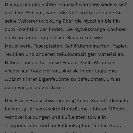
Die Sporen des Echten Hausschwammes siedeln sich
Name
yt.innertube::requests
auf dem
Holz
an, wo er die Nährstoffgrundlage für
seine Weiterentwicklung über die Myzelien bis hin
Anbieter
youtube.com
zum Fruchtkörper findet. Die Myzelstränge wachsen
Laufzeit
Session
auch auf anderen porösen Baustoffen wie
Mauerwerk, Faserplatten, Schilfdämmstoffen, Papier,
Dieser von YouTube gesetzte Cookie
Textilien und anderen zellulosehaltigen Materialien.
registriert eine eindeutige ID, um
Zweck
Daten darüber zu speichern, welche
Dabei transportieren sie Feuchtigkeit. Wenn sie
Videos von YouTube der Nutzer
wieder auf
Holz
treffen, sind sie in der Lage, das
gesehen hat.
Holz
mit ihrer Eigenfeuchte zu befeuchten, um es
dann wieder zu zerstören.
Name
yt.innertube::nextId
Der Echte Hausschwamm mag keine Zugluft, deshalb
Anbieter
Youtube.com
bevorzugt er versteckte Hohlräume - hinter Möbeln,
Wandverkleidungen und Fußleisten sowie in
Laufzeit
Session
Treppenstufen und an Balkenköpfen. "Ist ein Haus
Dieser von YouTube gesetzte Cookie