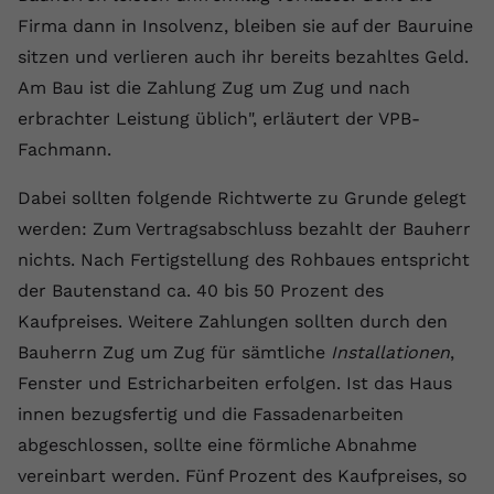
registriert eine eindeutige ID, um
Firma dann in Insolvenz, bleiben sie auf der Bauruine
Zweck
Daten darüber zu speichern, welche
sitzen und verlieren auch ihr bereits bezahltes Geld.
Videos von YouTube der Nutzer
Am Bau ist die Zahlung Zug um Zug und nach
gesehen hat.
erbrachter Leistung üblich", erläutert der VPB-
Fachmann.
Name
yt-remote-connected-devices
Dabei sollten folgende Richtwerte zu Grunde gelegt
Anbieter
Youtube.com
werden: Zum Vertragsabschluss bezahlt der Bauherr
Laufzeit
Session
nichts. Nach Fertigstellung des Rohbaues entspricht
der Bautenstand ca. 40 bis 50 Prozent des
YouTube setzt diesen Cookie, um die
Kaufpreises. Weitere Zahlungen sollten durch den
Videopräferenzen des Nutzers zu
Zweck
speichern, der eingebettete YouTube-
Bauherrn Zug um Zug für sämtliche
Installationen
,
Videos verwendet.
Fenster und Estricharbeiten erfolgen. Ist das Haus
innen bezugsfertig und die Fassadenarbeiten
abgeschlossen, sollte eine förmliche Abnahme
vereinbart werden. Fünf Prozent des Kaufpreises, so