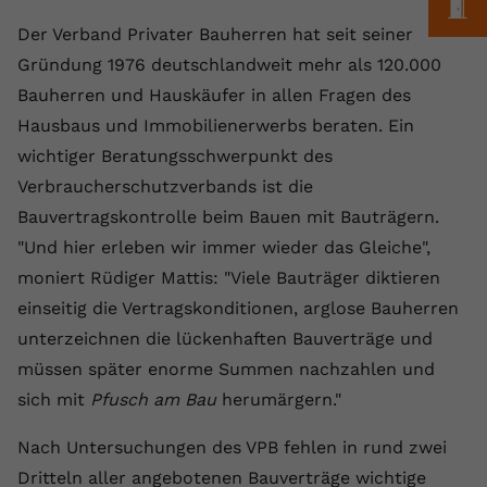
M
Laufzeit
1 Jahr
Name
Cookie-Informationen anzeigen
_gcl au
Zweck
wiederzuerkennen und statistische
Der Verband Privater Bauherren hat seit seiner
Informationen zur Nutzung der
Dieser Wert speichert Ihre Consent-
Anbieter
Google Ads
Gründung 1976 deutschlandweit mehr als 120.000
Externe Inhalte
Website zu erfassen.
Einstellungen. Unter anderem eine
Bauherren und Hauskäufer in allen Fragen des
Wir verwenden auf unserer Website externe Inhalte,
zufällig generierte ID, für die
Laufzeit
90 Tage
um Ihnen zusätzliche Informationen anzubieten.
Zweck
historische Speicherung Ihrer
Hausbaus und Immobilienerwerbs beraten. Ein
vorgenommen Einstellungen, falls der
Wird von Google Ads für das
wichtiger Beratungsschwerpunkt des
Name
Cookie-Informationen anzeigen
vuid
Webseiten-Betreiber dies eingestellt
Conversion-Tracking verwendet, um
Zweck
Verbraucherschutzverbands ist die
hat.
Werbeklicks der Nutzung auf unserer
Anbieter
vimeo.com
Bauvertragskontrolle beim Bauen mit Bauträgern.
Website zuzuordnen.
"Und hier erleben wir immer wieder das Gleiche",
Laufzeit
2 Jahre
Name
fe_typo_user
moniert Rüdiger Mattis: "Viele Bauträger diktieren
Vimeo installiert dieses Cookie, um
einseitig die Vertragskonditionen, arglose Bauherren
Anbieter
VPB.de
Tracking-Informationen zu sammeln,
unterzeichnen die lückenhaften Bauverträge und
Zweck
indem es eine eindeutige ID zum
Laufzeit
Session
müssen später enorme Summen nachzahlen und
Einbetten von Videos auf der Website
sich mit
Pfusch am Bau
setzt.
herumärgern."
Dieses Cookie wird verwendet, um die
Zweck
Speicherung von
Nach Untersuchungen des VPB fehlen in rund zwei
Benutzereinstellungen zu ermöglichen.
Name
CONSENT
Dritteln aller angebotenen Bauverträge wichtige