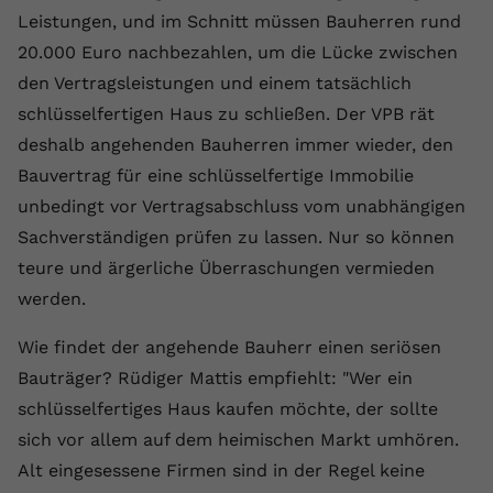
Leistungen, und im Schnitt müssen Bauherren rund
Anbieter
youtube.com
20.000 Euro nachbezahlen, um die Lücke zwischen
Laufzeit
2 Jahre
den Vertragsleistungen und einem tatsächlich
schlüsselfertigen Haus zu schließen. Der VPB rät
YouTube setzt dieses Cookie über
deshalb angehenden Bauherren immer wieder, den
Zweck
eingebettete YouTube-Videos und
registriert anonyme statistische Daten.
Bauvertrag für eine schlüsselfertige Immobilie
unbedingt vor Vertragsabschluss vom unabhängigen
Sachverständigen prüfen zu lassen. Nur so können
Name
yt-remote-device-id
teure und ärgerliche Überraschungen vermieden
Anbieter
Youtube.com
werden.
Laufzeit
Session
Wie findet der angehende Bauherr einen seriösen
Bauträger? Rüdiger Mattis empfiehlt: "Wer ein
YouTube setzt diesen Cookie, um die
schlüsselfertiges Haus kaufen möchte, der sollte
Videopräferenzen des Benutzers zu
Zweck
speichern, der eingebettete YouTube-
sich vor allem auf dem heimischen Markt umhören.
Videos verwendet.
Alt eingesessene Firmen sind in der Regel keine