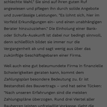
schlechte Wahl." Sie sind auf ihren guten Ruf
Name
yt.innertube::requests
angewiesen und pflegen ihn durch solide Angebote
und zuverlässige Leistungen. "Es lohnt sich, hier im
Anbieter
youtube.com
Vorfeld Erkundigungen ein- und einen unabhängigen
Laufzeit
Session
Berater hinzuzuziehen." Die Einholung einer Bank-
oder Schufa-Auskunft ist dabei nur bedingt sinnvoll,
Dieser von YouTube gesetzte Cookie
denn schließlich bildet sie immer nur die
registriert eine eindeutige ID, um
Vergangenheit ab und sagt wenig aus über das
Zweck
Daten darüber zu speichern, welche
Videos von YouTube der Nutzer
zukünftige Geschäftsgebaren einer Firma.
gesehen hat.
Weil auch eine gut beleumundete Firma in finanzielle
Schwierigkeiten geraten kann, kommt dem
Name
yt.innertube::nextId
Zahlungsplan
besondere Bedeutung zu. Er ist
Anbieter
Youtube.com
Bestandteil des Bauvertrags – und hat seine Tücken:
"Nach unseren Erfahrungen sind die meisten
Laufzeit
Session
Zahlungspläne überzogen. Rund drei Viertel aller
Dieser von YouTube gesetzte Cookie
Bauherren leisten unfreiwillig Vorkasse. Geht die