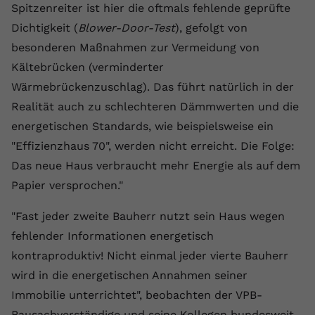
Spitzenreiter ist hier die oftmals fehlende geprüfte
registriert eine eindeutige ID, um
Zweck
Daten darüber zu speichern, welche
Dichtigkeit (
Blower-Door-Test
), gefolgt von
Videos von YouTube der Nutzer
besonderen Maßnahmen zur Vermeidung von
gesehen hat.
Kältebrücken (verminderter
Wärmebrückenzuschlag). Das führt natürlich in der
Name
yt-remote-connected-devices
Realität auch zu schlechteren Dämmwerten und die
energetischen Standards, wie beispielsweise ein
Anbieter
Youtube.com
"Effizienzhaus 70", werden nicht erreicht. Die Folge:
Laufzeit
Session
Das neue Haus verbraucht mehr Energie als auf dem
Papier versprochen."
YouTube setzt diesen Cookie, um die
Videopräferenzen des Nutzers zu
"Fast jeder zweite Bauherr nutzt sein Haus wegen
Zweck
speichern, der eingebettete YouTube-
fehlender Informationen energetisch
Videos verwendet.
kontraproduktiv! Nicht einmal jeder vierte Bauherr
wird in die energetischen Annahmen seiner
Immobilie unterrichtet", beobachten der VPB-
Bausachverständige und seine Kollegen bundesweit.