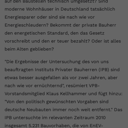
auf den Baustellen technisch umgesetzt? Sind
Laufzeit
1 Jahr
Name
Cookie-Informationen anzeigen
_gcl au
Zweck
wiederzuerkennen und statistische
moderne Wohnhäuser in Deutschland tatsächlich
Informationen zur Nutzung der
Dieser Wert speichert Ihre Consent-
Anbieter
Google Ads
Energiesparer oder sind sie nach wie vor
Externe Inhalte
Website zu erfassen.
Einstellungen. Unter anderem eine
Energieschleudern? Bekommt der private Bauherr
Wir verwenden auf unserer Website externe Inhalte,
zufällig generierte ID, für die
Laufzeit
90 Tage
um Ihnen zusätzliche Informationen anzubieten.
Zweck
historische Speicherung Ihrer
den energetischen Standard, den das Gesetz
vorgenommen Einstellungen, falls der
Wird von Google Ads für das
vorschreibt und den er teuer bezahlt? Oder ist alles
Name
Cookie-Informationen anzeigen
vuid
Webseiten-Betreiber dies eingestellt
Conversion-Tracking verwendet, um
Zweck
beim Alten geblieben?
hat.
Werbeklicks der Nutzung auf unserer
Anbieter
vimeo.com
Website zuzuordnen.
"Die Ergebnisse der Untersuchung des von uns
Laufzeit
2 Jahre
beauftragten Instituts Privater Bauherren (IPB) sind
Name
fe_typo_user
etwas besser ausgefallen als vor zwei Jahren, aber
Vimeo installiert dieses Cookie, um
Anbieter
VPB.de
nach wie vor ernüchternd", resümiert VPB-
Tracking-Informationen zu sammeln,
Zweck
indem es eine eindeutige ID zum
Vorstandsmitglied Klaus Kellhammer und fügt hinzu:
Laufzeit
Session
Einbetten von Videos auf der Website
"Von den politisch gewünschten Vorgaben sind
setzt.
Dieses Cookie wird verwendet, um die
deutsche Neubauten immer noch weit entfernt." Das
Zweck
Speicherung von
IPB untersuchte im relevanten Zeitraum 2010
Benutzereinstellungen zu ermöglichen.
Name
CONSENT
insgesamt 5.231 Bauvorhaben, die von EnEV-