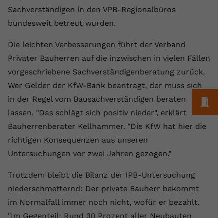
Sachverständigen in den VPB-Regionalbüros
Anbieter
youtube.com
bundesweit betreut wurden.
Laufzeit
2 Jahre
Die leichten Verbesserungen führt der Verband
YouTube setzt dieses Cookie über
Privater Bauherren auf die inzwischen in vielen Fällen
Zweck
eingebettete YouTube-Videos und
vorgeschriebene Sachverständigenberatung zurück.
registriert anonyme statistische Daten.
Wer Gelder der KfW-Bank beantragt, der muss sich
in der Regel vom Bausachverständigen beraten
M
Name
yt-remote-device-id
lassen. "Das schlägt sich positiv nieder", erklärt
Bauherrenberater Kellhammer. "Die KfW hat hier die
Anbieter
Youtube.com
richtigen Konsequenzen aus unseren
Laufzeit
Session
Untersuchungen vor zwei Jahren gezogen."
YouTube setzt diesen Cookie, um die
Trotzdem bleibt die Bilanz der IPB-Untersuchung
Videopräferenzen des Benutzers zu
Zweck
niederschmetternd: Der private Bauherr bekommt
speichern, der eingebettete YouTube-
im Normalfall immer noch nicht, wofür er bezahlt.
Videos verwendet.
"Im Gegenteil: Rund 30 Prozent aller Neubauten