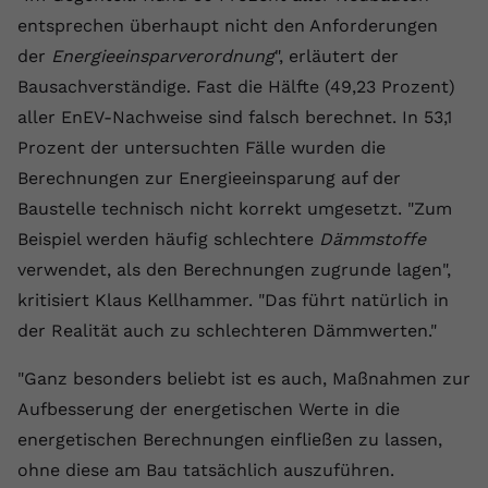
entsprechen überhaupt nicht den Anforderungen
Name
yt.innertube::requests
der
Energieeinsparverordnung
", erläutert der
Anbieter
youtube.com
Bausachverständige. Fast die Hälfte (49,23 Prozent)
aller EnEV-Nachweise sind falsch berechnet. In 53,1
Laufzeit
Session
Prozent der untersuchten Fälle wurden die
Dieser von YouTube gesetzte Cookie
Berechnungen zur Energieeinsparung auf der
registriert eine eindeutige ID, um
Baustelle technisch nicht korrekt umgesetzt. "Zum
Zweck
Daten darüber zu speichern, welche
Beispiel werden häufig schlechtere
Dämmstoffe
Videos von YouTube der Nutzer
verwendet, als den Berechnungen zugrunde lagen",
gesehen hat.
kritisiert Klaus Kellhammer. "Das führt natürlich in
der Realität auch zu schlechteren Dämmwerten."
Name
yt.innertube::nextId
"Ganz besonders beliebt ist es auch, Maßnahmen zur
Anbieter
Youtube.com
Aufbesserung der energetischen Werte in die
Laufzeit
Session
energetischen Berechnungen einfließen zu lassen,
ohne diese am Bau tatsächlich auszuführen.
Dieser von YouTube gesetzte Cookie