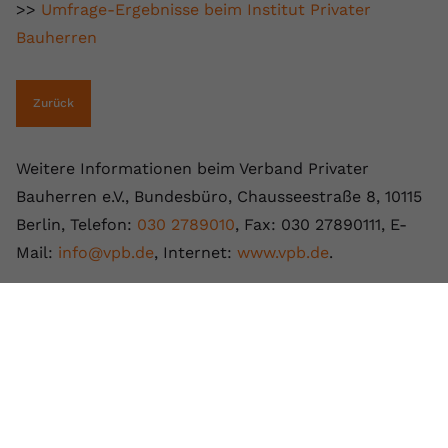
>>
Umfrage-Ergebnisse beim Institut Privater
Bauherren
Zurück
Weitere Informationen beim Verband Privater
Bauherren e.V., Bundesbüro, Chausseestraße 8, 10115
Berlin, Telefon:
030 2789010
, Fax: 030 27890111, E-
Mail:
info@vpb.de
, Internet:
www.vpb.de
.
Pressekontakt: Tel:
030 27890122
, E-Mail:
presse@vpb.de
© Verband Privater Bauherren 2026