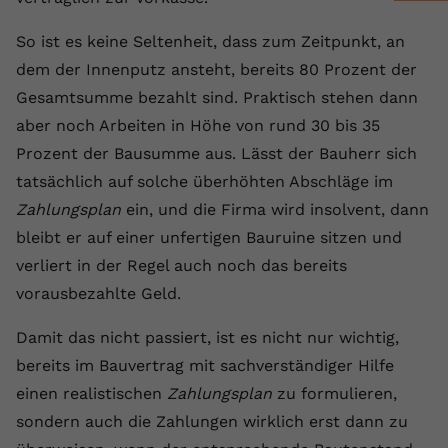
Anbieter
youtube.com
So ist es keine Seltenheit, dass zum Zeitpunkt, an
dem der Innenputz ansteht, bereits 80 Prozent der
Laufzeit
2 Jahre
Gesamtsumme bezahlt sind. Praktisch stehen dann
YouTube setzt dieses Cookie über
aber noch Arbeiten in Höhe von rund 30 bis 35
Zweck
eingebettete YouTube-Videos und
Prozent der Bausumme aus. Lässt der Bauherr sich
registriert anonyme statistische Daten.
tatsächlich auf solche überhöhten Abschläge im
Zahlungsplan
ein, und die Firma wird insolvent, dann
Name
yt-remote-device-id
bleibt er auf einer unfertigen Bauruine sitzen und
Anbieter
Youtube.com
verliert in der Regel auch noch das bereits
vorausbezahlte Geld.
Laufzeit
Session
Damit das nicht passiert, ist es nicht nur wichtig,
YouTube setzt diesen Cookie, um die
bereits im Bauvertrag mit sachverständiger Hilfe
Videopräferenzen des Benutzers zu
Zweck
einen realistischen
speichern, der eingebettete YouTube-
Zahlungsplan
zu formulieren,
Videos verwendet.
sondern auch die Zahlungen wirklich erst dann zu