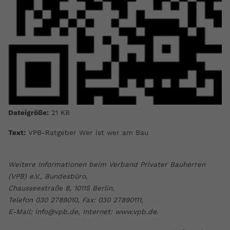
Dateigröße:
21 KB
Text:
VPB-Ratgeber Wer ist wer am Bau
Weitere Informationen beim Verband Privater Bauherren
(VPB) e.V., Bundesbüro,
Chausseestraße 8, 10115 Berlin,
Telefon 030 2789010, Fax: 030 27890111,
E-Mail: info@vpb.de, Internet: www.vpb.de.