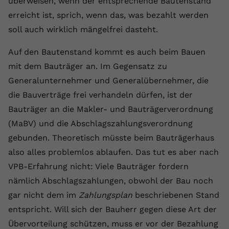
überweisen, wenn der entsprechende Bautenstand
erreicht ist, sprich, wenn das, was bezahlt werden
Name
yt.innertube::requests
soll auch wirklich mängelfrei dasteht.
Anbieter
youtube.com
Auf den Bautenstand kommt es auch beim Bauen
Laufzeit
Session
mit dem Bauträger an. Im Gegensatz zu
Generalunternehmer und Generalübernehmer, die
Dieser von YouTube gesetzte Cookie
registriert eine eindeutige ID, um
die Bauverträge frei verhandeln dürfen, ist der
Zweck
Daten darüber zu speichern, welche
Bauträger an die Makler- und Bauträgerverordnung
Videos von YouTube der Nutzer
(MaBV) und die Abschlagszahlungsverordnung
gesehen hat.
gebunden. Theoretisch müsste beim Bauträgerhaus
also alles problemlos ablaufen. Das tut es aber nach
Name
yt.innertube::nextId
VPB-Erfahrung nicht: Viele Bauträger fordern
nämlich Abschlagszahlungen, obwohl der Bau noch
Anbieter
Youtube.com
gar nicht dem im
Zahlungsplan
beschriebenen Stand
Laufzeit
Session
entspricht. Will sich der Bauherr gegen diese Art der
Übervorteilung schützen, muss er vor der Bezahlung
Dieser von YouTube gesetzte Cookie