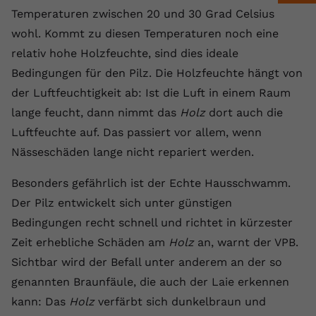
Laufzeit
1 Jahr
Name
Cookie-Informationen anzeigen
_gcl au
Zweck
wiederzuerkennen und statistische
Temperaturen zwischen 20 und 30 Grad Celsius
Informationen zur Nutzung der
wohl. Kommt zu diesen Temperaturen noch eine
Dieser Wert speichert Ihre Consent-
Anbieter
Google Ads
Externe Inhalte
Website zu erfassen.
Einstellungen. Unter anderem eine
relativ hohe Holzfeuchte, sind dies ideale
Wir verwenden auf unserer Website externe Inhalte,
zufällig generierte ID, für die
Laufzeit
90 Tage
Bedingungen für den Pilz. Die Holzfeuchte hängt von
um Ihnen zusätzliche Informationen anzubieten.
Zweck
historische Speicherung Ihrer
der Luftfeuchtigkeit ab: Ist die Luft in einem Raum
vorgenommen Einstellungen, falls der
Wird von Google Ads für das
Name
Cookie-Informationen anzeigen
vuid
Webseiten-Betreiber dies eingestellt
lange feucht, dann nimmt das
Conversion-Tracking verwendet, um
Holz
dort auch die
Zweck
hat.
Werbeklicks der Nutzung auf unserer
Luftfeuchte auf. Das passiert vor allem, wenn
Anbieter
vimeo.com
Website zuzuordnen.
Nässeschäden lange nicht repariert werden.
Laufzeit
2 Jahre
Name
fe_typo_user
Besonders gefährlich ist der Echte Hausschwamm.
Vimeo installiert dieses Cookie, um
Der Pilz entwickelt sich unter günstigen
Anbieter
VPB.de
Tracking-Informationen zu sammeln,
Bedingungen recht schnell und richtet in kürzester
Zweck
indem es eine eindeutige ID zum
Laufzeit
Session
Zeit erhebliche Schäden am
Holz
an, warnt der VPB.
Einbetten von Videos auf der Website
setzt.
Sichtbar wird der Befall unter anderem an der so
Dieses Cookie wird verwendet, um die
Zweck
Speicherung von
genannten Braunfäule, die auch der Laie erkennen
Benutzereinstellungen zu ermöglichen.
kann: Das
Holz
verfärbt sich dunkelbraun und
Name
CONSENT