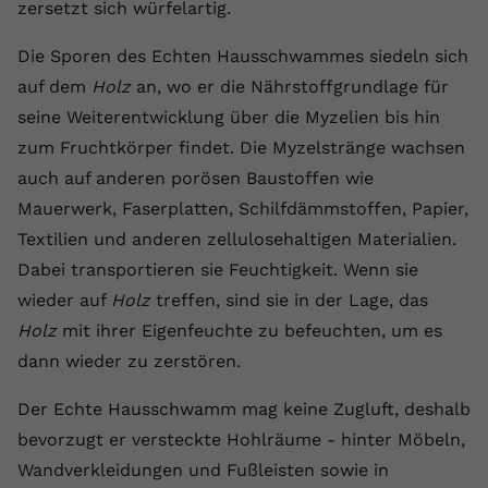
zersetzt sich würfelartig.
Anbieter
youtube.com
Die Sporen des Echten Hausschwammes siedeln sich
Laufzeit
2 Jahre
auf dem
Holz
an, wo er die Nährstoffgrundlage für
seine Weiterentwicklung über die Myzelien bis hin
YouTube setzt dieses Cookie über
Zweck
eingebettete YouTube-Videos und
zum Fruchtkörper findet. Die Myzelstränge wachsen
registriert anonyme statistische Daten.
auch auf anderen porösen Baustoffen wie
Mauerwerk, Faserplatten, Schilfdämmstoffen, Papier,
Textilien und anderen zellulosehaltigen Materialien.
Name
yt-remote-device-id
Dabei transportieren sie Feuchtigkeit. Wenn sie
Anbieter
Youtube.com
wieder auf
Holz
treffen, sind sie in der Lage, das
Holz
mit ihrer Eigenfeuchte zu befeuchten, um es
Laufzeit
Session
dann wieder zu zerstören.
YouTube setzt diesen Cookie, um die
Videopräferenzen des Benutzers zu
Der Echte Hausschwamm mag keine Zugluft, deshalb
Zweck
speichern, der eingebettete YouTube-
bevorzugt er versteckte Hohlräume - hinter Möbeln,
Videos verwendet.
Wandverkleidungen und Fußleisten sowie in