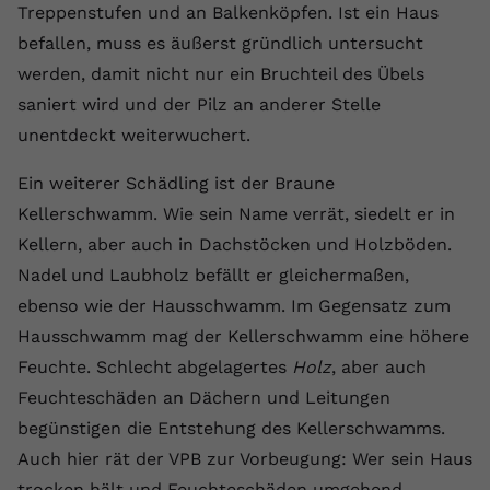
Treppenstufen und an Balkenköpfen. Ist ein Haus
Name
yt.innertube::requests
befallen, muss es äußerst gründlich untersucht
werden, damit nicht nur ein Bruchteil des Übels
Anbieter
youtube.com
saniert wird und der Pilz an anderer Stelle
Laufzeit
Session
unentdeckt weiterwuchert.
Dieser von YouTube gesetzte Cookie
Ein weiterer Schädling ist der Braune
registriert eine eindeutige ID, um
Kellerschwamm. Wie sein Name verrät, siedelt er in
Zweck
Daten darüber zu speichern, welche
Kellern, aber auch in Dachstöcken und Holzböden.
Videos von YouTube der Nutzer
gesehen hat.
Nadel und Laubholz befällt er gleichermaßen,
ebenso wie der Hausschwamm. Im Gegensatz zum
Hausschwamm mag der Kellerschwamm eine höhere
Name
yt.innertube::nextId
Feuchte. Schlecht abgelagertes
Holz
, aber auch
Anbieter
Youtube.com
Feuchteschäden an Dächern und Leitungen
begünstigen die Entstehung des Kellerschwamms.
Laufzeit
Session
Auch hier rät der VPB zur Vorbeugung: Wer sein Haus
Dieser von YouTube gesetzte Cookie
trocken hält und Feuchteschäden umgehend