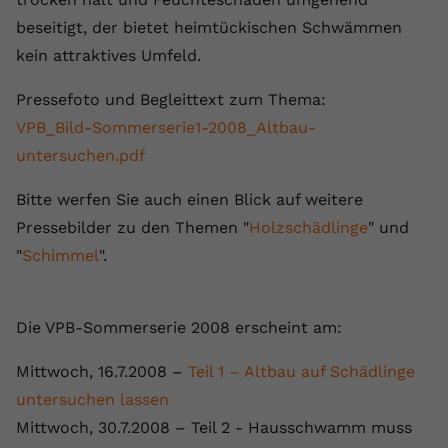
registriert eine eindeutige ID, um
beseitigt, der bietet heimtückischen Schwämmen
Zweck
Daten darüber zu speichern, welche
kein attraktives Umfeld.
Videos von YouTube der Nutzer
gesehen hat.
Pressefoto und Begleittext zum Thema:
VPB_Bild-Sommerserie1-2008_Altbau-
Name
yt-remote-connected-devices
untersuchen.pdf
Anbieter
Youtube.com
Bitte werfen Sie auch einen Blick auf weitere
Pressebilder zu den Themen "
Holzschädlinge
" und
Laufzeit
Session
"
Schimmel
".
YouTube setzt diesen Cookie, um die
Videopräferenzen des Nutzers zu
Zweck
speichern, der eingebettete YouTube-
Die VPB-Sommerserie 2008 erscheint am:
Videos verwendet.
Mittwoch, 16.7.2008 –
Teil 1 – Altbau auf Schädlinge
untersuchen lassen
Mittwoch, 30.7.2008 – Teil 2 - Hausschwamm muss