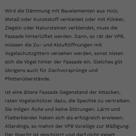
Name
yt.innertube::requests
Wird die Dämmung mit Bauelementen aus
Holz
,
Metall oder Kunststoff verkleidet oder mit Klinker,
Anbieter
youtube.com
Ziegeln oder Natursteinen verblendet, muss die
Laufzeit
Session
Fassade hinterlüftet werden. Dann, so rät der VPB,
müssen die Zu- und Abluftöffnungen mit
Dieser von YouTube gesetzte Cookie
Vogelschutzgittern versehen werden, sonst nisten
registriert eine eindeutige ID, um
sich die Vögel hinter der Fassade ein. Gleiches gilt
Zweck
Daten darüber zu speichern, welche
Videos von YouTube der Nutzer
übrigens auch für Dachvorsprünge und
gesehen hat.
Pfettenüberstände.
Ist eine ältere Fassade Gegenstand der Attacken,
Name
yt.innertube::nextId
raten Vogelschützer dazu, die Spechte zu vertreiben.
Anbieter
Youtube.com
Sie mögen
Ruhe
und keine Störungen.
Lärm
und
Flatterbänder haben sich als erfolgreich erwiesen.
Laufzeit
Session
Allerdings, so mahnt der VPB Voreilige zur Mäßigung:
Dieser von YouTube gesetzte Cookie
Der Specht ist geschützt und darf nicht gejagt