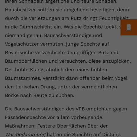
ihren Schnäbeln ärgerliche und teure Schäden.
Laufzeit
1 Jahr
Name
Cookie-Informationen anzeigen
_gcl au
Zweck
wiederzuerkennen und statistische
Hausbesitzer sollten sie umgehend beseitigen, denn
Informationen zur Nutzung der
Dieser Wert speichert Ihre Consent-
Anbieter
Google Ads
durch die Verletzungen am Putz dringt Feuchtigkeit
Externe Inhalte
Website zu erfassen.
Einstellungen. Unter anderem eine
M
in die Dämmschicht ein. Was die Spechte lockt, weiß
Wir verwenden auf unserer Website externe Inhalte,
zufällig generierte ID, für die
Laufzeit
90 Tage
um Ihnen zusätzliche Informationen anzubieten.
Zweck
historische Speicherung Ihrer
niemand genau. Bausachverständige und
vorgenommen Einstellungen, falls der
Wird von Google Ads für das
Vogelschützer vermuten, junge Spechte auf
Name
Cookie-Informationen anzeigen
vuid
Webseiten-Betreiber dies eingestellt
Conversion-Tracking verwendet, um
Zweck
Reviersuche verwechseln den griffigen Putz mit
hat.
Werbeklicks der Nutzung auf unserer
Anbieter
vimeo.com
Baumoberflächen und versuchten, diese anzupicken.
Website zuzuordnen.
Der hohle Klang, ähnlich dem eines hohlen
Laufzeit
2 Jahre
Name
fe_typo_user
Baumstammes, verstärkt dann offenbar beim Vogel
Vimeo installiert dieses Cookie, um
den tierischen Drang, unter der vermeintlichen
Anbieter
VPB.de
Tracking-Informationen zu sammeln,
Borke nach Beute zu suchen.
Zweck
indem es eine eindeutige ID zum
Laufzeit
Session
Einbetten von Videos auf der Website
Die Bausachverständigen des VPB empfehlen gegen
setzt.
Dieses Cookie wird verwendet, um die
Fassadenspechte vor allem vorbeugende
Zweck
Speicherung von
Maßnahmen: Festere Oberflächen über der
Benutzereinstellungen zu ermöglichen.
Name
CONSENT
Wärmedämmung
halten die Spechte auf Distanz.