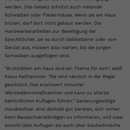
registriert eine eindeutige ID, um
werden. Das Gesetz schützt auch nistende
Zweck
Daten darüber zu speichern, welche
Schwalben oder Fledermäuse. Wenn sie am Haus
Videos von YouTube der Nutzer
brüten, darf dort nicht gebaut werden. Die
gesehen hat.
Handwerkerarbeiten zur Beseitigung der
Spechtlöcher, sei es durch Seilkletterer oder vom
Name
yt-remote-connected-devices
Gerüst aus, müssen also warten, bis die jungen
Anbieter
Youtube.com
Schwalben ausgeflogen sind.
Laufzeit
Session
"Brutstätten am Haus sind ein Thema für sich", weiß
Klaus Kellhammer. "Sie sind nämlich in der Regel
YouTube setzt diesen Cookie, um die
geschützt. Das erschwert mitunter
Videopräferenzen des Nutzers zu
Zweck
speichern, der eingebettete YouTube-
Wärmedämmmaßnahmen und kann zu allerlei
Videos verwendet.
behördlichen Auflagen führen." Sanierungswillige
Hausbesitzer sind deshalb gut beraten, sich vorher
beim Bausachverständigen zu informieren, und zwar
sowohl über Auflagen als auch über bautechnische