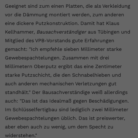
Geeignet sind zum einen Platten, die als Verkleidung
Anbieter
youtube.com
vor die Dämmung montiert werden, zum anderen
Laufzeit
2 Jahre
eine dickere Putzkonstruktion. Damit hat Klaus
Kellhammer,
Bausachverständiger
aus Tübingen und
YouTube setzt dieses Cookie über
Mitglied des VPB-Vorstands gute Erfahrungen
Zweck
eingebettete YouTube-Videos und
registriert anonyme statistische Daten.
gemacht: "Ich empfehle sieben Millimeter starke
Gewebespachtelungen. Zusammen mit drei
Millimetern Oberputz ergibt das eine Zentimeter
Name
yt-remote-device-id
starke Putzschicht, die den Schnabelhieben und
Anbieter
Youtube.com
auch anderen mechanischen Verletzungen gut
standhält." Der Bausachverständige weiß allerdings
Laufzeit
Session
auch: "Das ist das Idealmaß gegen Beschädigungen.
YouTube setzt diesen Cookie, um die
Im Schlüsselfertigbau sind lediglich zwei Millimeter
Videopräferenzen des Benutzers zu
Zweck
Gewebespachtelungen üblich. Das ist preiswerter,
speichern, der eingebettete YouTube-
aber eben auch zu wenig, um dem Specht zu
Videos verwendet.
widerstehen."