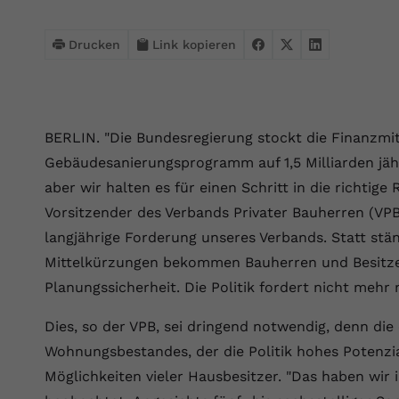
Webseite einwandfrei funktioniert.
Name
Cookie-Informationen anzeigen
cookie_optin
Drucken
Link kopieren
Anbieter
VPB.de
Statistik
Diese Technologien ermöglichen es uns, die Nutzung der
Laufzeit
1 Jahr
Website zu analysieren, um die Leistung zu messen und zu
BERLIN. "Die Bundesregierung stockt die Finanzmi
verbessern.
Dieses Cookie wird verwendet, um Ihre
Gebäudesanierungsprogramm auf 1,5 Milliarden jähr
Zweck
Cookie-Einstellungen für diese Website zu
Name
Cookie-Informationen anzeigen
_ga
aber wir halten es für einen Schritt in die richtig
speichern.
Vorsitzender des Verbands Privater Bauherren (VPB).
Anbieter
Google Analytics 4
Marketing
langjährige Forderung unseres Verbands. Statt st
Name
SgCookieOptin.lastPreferences
Marketing-Cookies ermöglichen es uns, Ihnen relevante
Mittelkürzungen bekommen Bauherren und Besitzer
Laufzeit
2 Jahre
Werbung anzuzeigen und den Erfolg unserer Werbekampagnen
Planungssicherheit. Die Politik fordert nicht mehr n
Anbieter
VPB.de
zu messen.
Wird von Google Analytics 4 verwendet, um
Nutzer wiederzuerkennen und statistische
Dies, so der VPB, sei dringend notwendig, denn die
Laufzeit
1 Jahr
Zweck
Name
Cookie-Informationen anzeigen
_gcl au
Informationen zur Nutzung der Website zu
Wohnungsbestandes, der die Politik hohes Potenzial
erfassen.
Dieser Wert speichert Ihre Consent-
Anbieter
Google Ads
Möglichkeiten vieler Hausbesitzer. "Das haben wir
Externe Inhalte
Einstellungen. Unter anderem eine zufällig