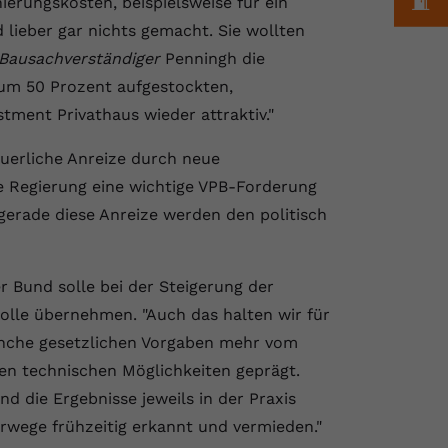
ierungskosten, beispielsweise für ein
d lieber gar nichts gemacht. Sie wollten
Bausachverständiger
Penningh die
um 50 Prozent aufgestockten,
stment Privathaus wieder attraktiv."
uerliche Anreize durch neue
ie Regierung eine wichtige VPB-Forderung
 gerade diese Anreize werden den politisch
 Bund solle bei der Steigerung der
rolle übernehmen. "Auch das halten wir für
anche gesetzlichen Vorgaben mehr vom
en technischen Möglichkeiten geprägt.
d die Ergebnisse jeweils in der Praxis
rwege frühzeitig erkannt und vermieden."