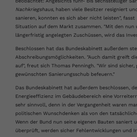
beobachtet: Angesichts fünf- bis sechsstelliger San
Wir verwenden auf unserer Website externe Inhalte, um Ihnen
generierte ID, für die historische
Laufzeit
90 Tage
Zweck
zusätzliche Informationen anzubieten.
Speicherung Ihrer vorgenommen
Nachkriegshaus
, haben viele Besitzer resigniert un
Einstellungen, falls der Webseiten-Betreiber
Wird von Google Ads für das Conversion-
sanieren, konnten es sich aber nicht leisten", fasst
Name
Cookie-Informationen anzeigen
vuid
dies eingestellt hat.
Zweck
Tracking verwendet, um Werbeklicks der
Situation auf dem Markt zusammen. "Mit den nun 
Nutzung auf unserer Website zuzuordnen.
Anbieter
vimeo.com
längerfristig angelegten Zuschüssen, wird das Inve
Name
fe_typo_user
Laufzeit
2 Jahre
Beschlossen hat das Bundeskabinett außerdem ste
Anbieter
VPB.de
Abschreibungsmöglichkeiten. "Auch damit greift d
Vimeo installiert dieses Cookie, um
auf", freut sich Thomas Penningh. "Wir sind sicher,
Tracking-Informationen zu sammeln, indem
Laufzeit
Session
Zweck
es eine eindeutige ID zum Einbetten von
gewünschten Sanierungsschub befeuern."
Videos auf der Website setzt.
Dieses Cookie wird verwendet, um die
Das Bundeskabinett hat außerdem beschlossen, der
Zweck
Speicherung von Benutzereinstellungen zu
ermöglichen.
Energieeffizienz im Gebäudebereich eine Vorreiter
Name
CONSENT
sehr sinnvoll, denn in der Vergangenheit waren m
Anbieter
youtube.com
politischen Wunschdenken als von den tatsächlich
Wenn der Bund nun seine eigenen Bauten saniert un
Laufzeit
2 Jahre
überprüft, werden sicher Fehlentwicklungen und Ir