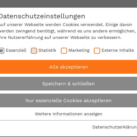
Datenschutzeinstellungen
SACHVERSTÄNDIGE FINDEN!
Auf unserer Webseite werden Cookies verwendet. Einige davon
werden zwingend benötigt, während es uns andere ermöglichen,
Ihre Nutzererfahrung auf unserer Webseite zu verbessern.
e Mitgliedschaft
Über den VPB
Ratgeber
Essenziell
Statistik
Marketing
Externe Inhalte
Alle akzeptieren
 begrüßt energiepolitische Beschlüsse der Bundesregier
Speichern & schließen
VPB begrüßt energie
Nur essenzielle Cookies akzeptieren
Beschlüsse der Bun
Weitere Informationen anzeigen
Essenziell
Essenzielle Cookies werden für grundlegende Funktionen der
Datenschutzerklärun
09.06.2011
Webseite benötigt. Dadurch ist gewährleistet, dass die