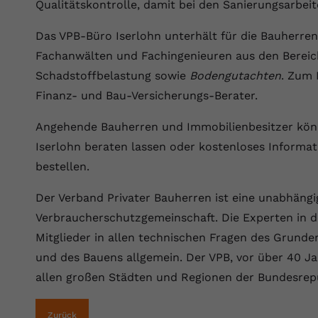
YouTube setzt dieses Cookie über
Qualitätskontrolle, damit bei den Sanierungsarbeit
Zweck
eingebettete YouTube-Videos und registriert
anonyme statistische Daten.
Das VPB-Büro Iserlohn unterhält für die Bauherre
Fachanwälten und Fachingenieuren aus den Bereic
Schadstoffbelastung sowie
Bodengutachten
. Zum
Name
yt-remote-device-id
Finanz- und Bau-Versicherungs-Berater.
Anbieter
Youtube.com
Angehende Bauherren und Immobilienbesitzer könn
Laufzeit
Session
Iserlohn beraten lassen oder kostenloses Informat
bestellen.
YouTube setzt diesen Cookie, um die
Videopräferenzen des Benutzers zu
Zweck
Der Verband Privater Bauherren ist eine unabhängi
speichern, der eingebettete YouTube-Videos
Verbraucherschutzgemeinschaft. Die Experten in 
verwendet.
Mitglieder in allen technischen Fragen des Grund
und des Bauens allgemein. Der VPB, vor über 40 Ja
Name
yt.innertube::requests
allen großen Städten und Regionen der Bundesrepu
Anbieter
youtube.com
Zurück