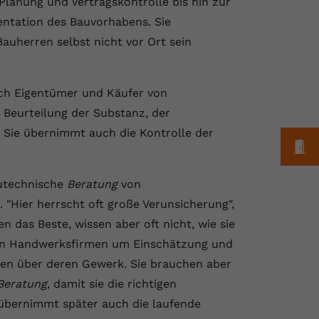
Planung und Vertragskontrolle bis hin zur
ntation des Bauvorhabens. Sie
uherren selbst nicht vor Ort sein
ch Eigentümer und Käufer von
 Beurteilung der Substanz, der
 Sie übernimmt auch die Kontrolle der
M
autechnische
Beratung
von
Hier herrscht oft große Verunsicherung",
n das Beste, wissen aber oft nicht, wie sie
dann Handwerksfirmen um Einschätzung und
nen über deren Gewerk. Sie brauchen aber
Beratung
, damit sie die richtigen
 übernimmt später auch die laufende