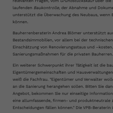
relevanten Fragen, vom
Grundstückskauf
über die 
Wir verwenden auf unserer Website externe Inhalte, um Ihnen
generierte ID, für die historische
Laufzeit
90 Tage
Zweck
zusätzliche Informationen anzubieten.
Speicherung Ihrer vorgenommen
laufenden
Baukontrolle
, der Abnahme und Dokume
Einstellungen, falls der Webseiten-Betreiber
Wird von Google Ads für das Conversion-
unterstützt die Überwachung des Neubaus, wenn Ba
Name
Cookie-Informationen anzeigen
vuid
dies eingestellt hat.
Zweck
Tracking verwendet, um Werbeklicks der
können.
Nutzung auf unserer Website zuzuordnen.
Anbieter
vimeo.com
Bauherrenberaterin Andrea Blömer unterstützt au
Name
fe_typo_user
Laufzeit
2 Jahre
Bestandsimmobilien, vor allem bei der technischen
Anbieter
VPB.de
Einschätzung von Renovierungsstaus und –kosten.
Vimeo installiert dieses Cookie, um
Sanierungsmaßnahmen für die privaten Bauherren.
Tracking-Informationen zu sammeln, indem
Laufzeit
Session
Zweck
es eine eindeutige ID zum Einbetten von
Ein weiterer Schwerpunkt ihrer Tätigkeit ist die b
Videos auf der Website setzt.
Dieses Cookie wird verwendet, um die
Eigentümergemeinschaften und Hausverwaltungen. "
Zweck
Speicherung von Benutzereinstellungen zu
ermöglichen.
weiß die Fachfrau. "Eigentümer und Verwalter wolle
Name
CONSENT
an die Sanierung herangehen sollen. Bitten Sie 
Anbieter
youtube.com
Angebot, bekommen Sie nur einseitige Informatio
eine allumfassende, firmen- und produktneutrale
Laufzeit
2 Jahre
Entscheidungen fällen können." Die VPB-Beraterin