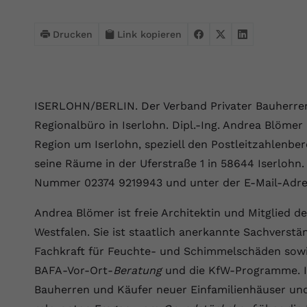
Webseite einwandfrei funktioniert.
Name
Cookie-Informationen anzeigen
cookie_optin
Drucken
Link kopieren
Anbieter
VPB.de
Statistik
Diese Technologien ermöglichen es uns, die Nutzung der
Laufzeit
1 Jahr
Website zu analysieren, um die Leistung zu messen und zu
ISERLOHN/BERLIN. Der Verband Privater Bauherren 
verbessern.
Dieses Cookie wird verwendet, um Ihre
Regionalbüro in Iserlohn. Dipl.-Ing. Andrea Blömer
Zweck
Cookie-Einstellungen für diese Website zu
Name
Cookie-Informationen anzeigen
_ga
Region um Iserlohn, speziell den Postleitzahlenbe
speichern.
seine Räume in der Uferstraße 1 in 58644 Iserlohn. 
Anbieter
Google Analytics 4
Marketing
Nummer 02374 9219943 und unter der E-Mail-Adre
Name
SgCookieOptin.lastPreferences
Marketing-Cookies ermöglichen es uns, Ihnen relevante
Laufzeit
2 Jahre
Werbung anzuzeigen und den Erfolg unserer Werbekampagnen
Andrea Blömer ist freie Architektin und Mitglied 
Anbieter
VPB.de
zu messen.
Wird von Google Analytics 4 verwendet, um
Westfalen. Sie ist staatlich anerkannte Sachverst
Nutzer wiederzuerkennen und statistische
Fachkraft für Feuchte- und Schimmelschäden sowie
Laufzeit
1 Jahr
Zweck
Name
Cookie-Informationen anzeigen
_gcl au
Informationen zur Nutzung der Website zu
BAFA-Vor-Ort-
Beratung
und die KfW-Programme. In
erfassen.
Dieser Wert speichert Ihre Consent-
Anbieter
Google Ads
Bauherren und Käufer neuer Einfamilienhäuser un
Externe Inhalte
Einstellungen. Unter anderem eine zufällig