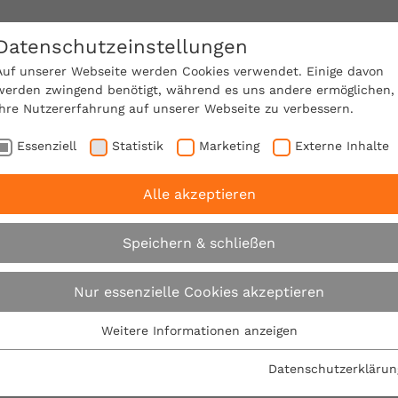
Datenschutzeinstellungen
SACHVERSTÄNDIGE FINDEN!
Auf unserer Webseite werden Cookies verwendet. Einige davon
werden zwingend benötigt, während es uns andere ermöglichen,
Ihre Nutzererfahrung auf unserer Webseite zu verbessern.
e Mitgliedschaft
Über den VPB
Karriere
Essenziell
Statistik
Marketing
Externe Inhalte
Alle akzeptieren
braucherschutz am Bau: VPB eröffnet neues Büro in Iser
Speichern & schließen
Verbraucherschutz 
Nur essenzielle Cookies akzeptieren
eröffnet neues Büro 
Weitere Informationen anzeigen
Essenziell
Essenzielle Cookies werden für grundlegende Funktionen der
Datenschutzerklärun
30.05.2018
Webseite benötigt. Dadurch ist gewährleistet, dass die