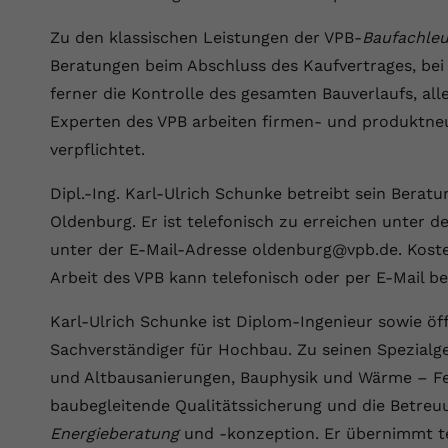
Wir verwenden auf unserer Website externe Inhalte, um Ihnen
generierte ID, für die historische
Laufzeit
90 Tage
Zweck
zusätzliche Informationen anzubieten.
Speicherung Ihrer vorgenommen
Zu den klassischen Leistungen der VPB-
Baufachleu
Einstellungen, falls der Webseiten-Betreiber
Wird von Google Ads für das Conversion-
Beratungen beim Abschluss des Kaufvertrages, bei
Name
Cookie-Informationen anzeigen
vuid
dies eingestellt hat.
Zweck
Tracking verwendet, um Werbeklicks der
ferner die Kontrolle des gesamten Bauverlaufs, al
Nutzung auf unserer Website zuzuordnen.
Anbieter
vimeo.com
Experten des VPB arbeiten firmen- und produktneu
Name
fe_typo_user
verpflichtet.
Laufzeit
2 Jahre
Anbieter
VPB.de
Dipl.-Ing. Karl-Ulrich Schunke betreibt sein Berat
Vimeo installiert dieses Cookie, um
Tracking-Informationen zu sammeln, indem
Oldenburg. Er ist telefonisch zu erreichen unter
Laufzeit
Session
Zweck
es eine eindeutige ID zum Einbetten von
unter der E-Mail-Adresse oldenburg@vpb.de. Koste
Videos auf der Website setzt.
Dieses Cookie wird verwendet, um die
Arbeit des VPB kann telefonisch oder per E-Mail b
Zweck
Speicherung von Benutzereinstellungen zu
ermöglichen.
Karl-Ulrich Schunke ist Diplom-Ingenieur sowie öff
Name
CONSENT
Sachverständiger für Hochbau. Zu seinen Spezialg
Anbieter
youtube.com
und Altbausanierungen, Bauphysik und Wärme – Fe
baubegleitende Qualitätssicherung und die Betreu
Laufzeit
2 Jahre
Energieberatung
und -konzeption. Er übernimmt t