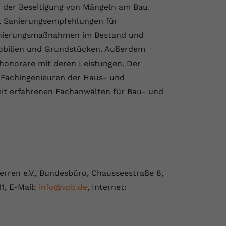
 der Beseitigung von Mängeln am Bau.
et Sanierungsempfehlungen für
anierungsmaßnahmen im Bestand und
obilien und Grundstücken. Außerdem
shonorare mit deren Leistungen. Der
 Fachingenieuren der Haus- und
 mit erfahrenen Fachanwälten für Bau- und
rren e.V., Bundesbüro, Chausseestraße 8,
11, E-Mail:
info@vpb.de
, Internet: