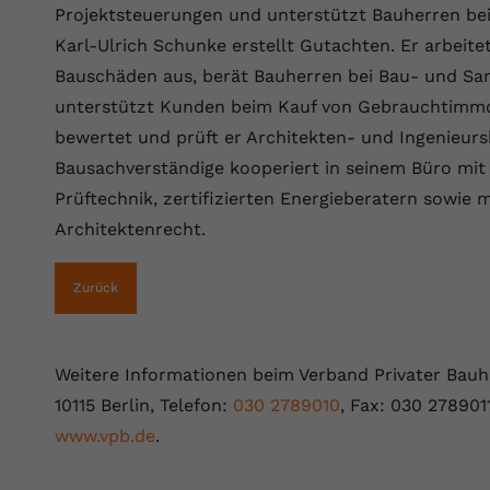
YouTube setzt dieses Cookie über
Projektsteuerungen und unterstützt Bauherren bei
Zweck
eingebettete YouTube-Videos und registriert
Karl-Ulrich Schunke erstellt Gutachten. Er arbeit
anonyme statistische Daten.
Bauschäden aus, berät Bauherren bei Bau- und S
unterstützt Kunden beim Kauf von Gebrauchtimm
Name
yt-remote-device-id
bewertet und prüft er Architekten- und Ingenieur
Bausachverständige kooperiert in seinem Büro mit
Anbieter
Youtube.com
Prüftechnik, zertifizierten Energieberatern sowie
Laufzeit
Session
Architektenrecht.
YouTube setzt diesen Cookie, um die
Videopräferenzen des Benutzers zu
Zurück
Zweck
speichern, der eingebettete YouTube-Videos
verwendet.
Weitere Informationen beim Verband Privater Bauhe
10115 Berlin, Telefon:
030 2789010
, Fax: 030 278901
Name
yt.innertube::requests
www.vpb.de
.
Anbieter
youtube.com