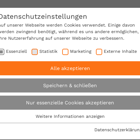
Datenschutzeinstellungen
SACHVERSTÄNDIGE FINDEN!
Auf unserer Webseite werden Cookies verwendet. Einige davon
werden zwingend benötigt, während es uns andere ermöglichen,
Ihre Nutzererfahrung auf unserer Webseite zu verbessern.
e Mitgliedschaft
Über den VPB
Karriere
Essenziell
Statistik
Marketing
Externe Inhalte
Alle akzeptieren
rbraucherschutz am Bau: VPB besetzt Regionalbüro in Ol
Speichern & schließen
Verbraucherschutz 
Nur essenzielle Cookies akzeptieren
besetzt Regionalbür
Weitere Informationen anzeigen
Essenziell
Essenzielle Cookies werden für grundlegende Funktionen der
neu
Datenschutzerklärun
Webseite benötigt. Dadurch ist gewährleistet, dass die