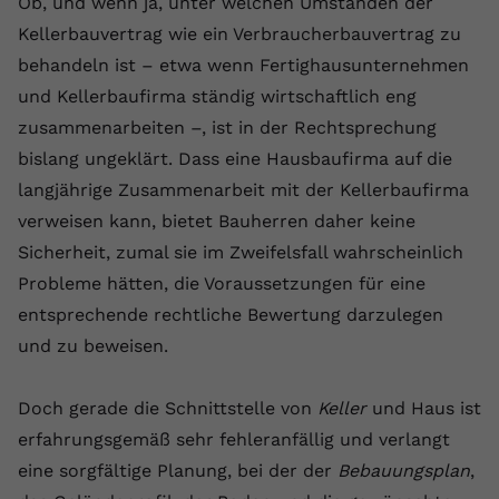
Ob, und wenn ja, unter welchen Umständen der
Kellerbauvertrag wie ein Verbraucherbauvertrag zu
Name
yt.innertube::requests
behandeln ist – etwa wenn Fertighausunternehmen
Anbieter
youtube.com
und Kellerbaufirma ständig wirtschaftlich eng
zusammenarbeiten –, ist in der Rechtsprechung
Laufzeit
Session
bislang ungeklärt. Dass eine Hausbaufirma auf die
Dieser von YouTube gesetzte Cookie
langjährige Zusammenarbeit mit der Kellerbaufirma
registriert eine eindeutige ID, um
verweisen kann, bietet Bauherren daher keine
Zweck
Daten darüber zu speichern, welche
Sicherheit, zumal sie im Zweifelsfall wahrscheinlich
Videos von YouTube der Nutzer
gesehen hat.
Probleme hätten, die Voraussetzungen für eine
entsprechende rechtliche Bewertung darzulegen
und zu beweisen.
Name
yt.innertube::nextId
Anbieter
Youtube.com
Doch gerade die Schnittstelle von
Keller
und Haus ist
erfahrungsgemäß sehr fehleranfällig und verlangt
Laufzeit
Session
eine sorgfältige Planung, bei der der
Bebauungsplan
,
Dieser von YouTube gesetzte Cookie