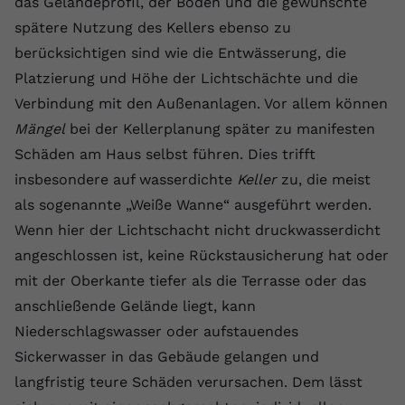
das Geländeprofil, der Boden und die gewünschte
registriert eine eindeutige ID, um
spätere Nutzung des Kellers ebenso zu
Zweck
Daten darüber zu speichern, welche
berücksichtigen sind wie die Entwässerung, die
Videos von YouTube der Nutzer
gesehen hat.
Platzierung und Höhe der Lichtschächte und die
Verbindung mit den Außenanlagen. Vor allem können
Mängel
bei der Kellerplanung später zu manifesten
Name
yt-remote-connected-devices
Schäden am Haus selbst führen. Dies trifft
Anbieter
Youtube.com
insbesondere auf wasserdichte
Keller
zu, die meist
als sogenannte „Weiße Wanne“ ausgeführt werden.
Laufzeit
Session
Wenn hier der Lichtschacht nicht druckwasserdicht
YouTube setzt diesen Cookie, um die
angeschlossen ist, keine Rückstausicherung hat oder
Videopräferenzen des Nutzers zu
Zweck
mit der Oberkante tiefer als die Terrasse oder das
speichern, der eingebettete YouTube-
anschließende Gelände liegt, kann
Videos verwendet.
Niederschlagswasser oder aufstauendes
Sickerwasser in das Gebäude gelangen und
langfristig teure Schäden verursachen. Dem lässt