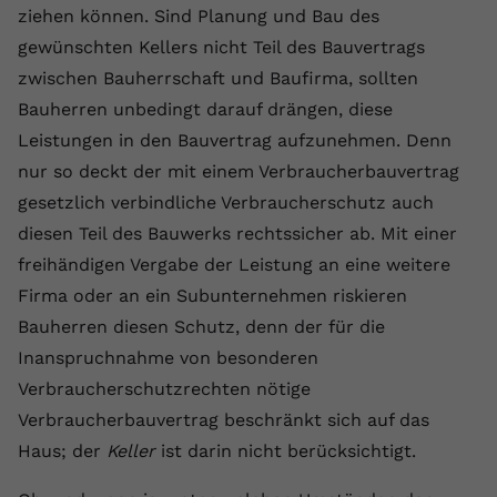
ziehen können. Sind Planung und Bau des
Anbieter
youtube.com
gewünschten Kellers nicht Teil des Bauvertrags
Laufzeit
2 Jahre
zwischen Bauherrschaft und Baufirma, sollten
Bauherren unbedingt darauf drängen, diese
YouTube setzt dieses Cookie über
Leistungen in den Bauvertrag aufzunehmen. Denn
Zweck
eingebettete YouTube-Videos und
nur so deckt der mit einem Verbraucherbauvertrag
registriert anonyme statistische Daten.
gesetzlich verbindliche Verbraucherschutz auch
diesen Teil des Bauwerks rechtssicher ab. Mit einer
Name
yt-remote-device-id
freihändigen Vergabe der Leistung an eine weitere
Anbieter
Youtube.com
Firma oder an ein Subunternehmen riskieren
Bauherren diesen Schutz, denn der für die
Laufzeit
Session
Inanspruchnahme von besonderen
YouTube setzt diesen Cookie, um die
Verbraucherschutzrechten nötige
Videopräferenzen des Benutzers zu
Verbraucherbauvertrag beschränkt sich auf das
Zweck
speichern, der eingebettete YouTube-
Haus; der
Keller
ist darin nicht berücksichtigt.
Videos verwendet.