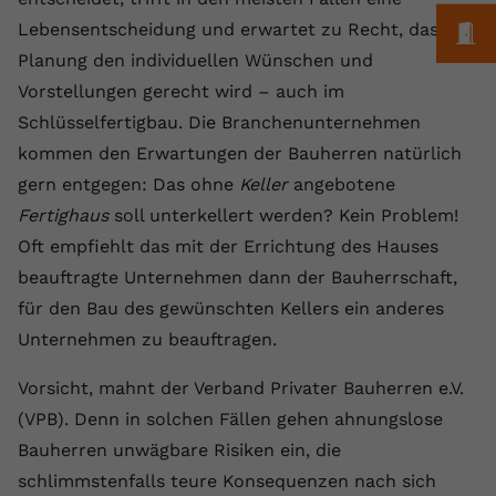
Laufzeit
1 Jahr
Name
Cookie-Informationen anzeigen
_gcl au
Zweck
wiederzuerkennen und statistische
M
Lebensentscheidung und erwartet zu Recht, dass die
Informationen zur Nutzung der
Dieser Wert speichert Ihre Consent-
Anbieter
Google Ads
Planung den individuellen Wünschen und
Externe Inhalte
Website zu erfassen.
Einstellungen. Unter anderem eine
Vorstellungen gerecht wird – auch im
Wir verwenden auf unserer Website externe Inhalte,
zufällig generierte ID, für die
Laufzeit
90 Tage
um Ihnen zusätzliche Informationen anzubieten.
Schlüsselfertigbau. Die Branchenunternehmen
Zweck
historische Speicherung Ihrer
vorgenommen Einstellungen, falls der
Wird von Google Ads für das
kommen den Erwartungen der Bauherren natürlich
Name
Cookie-Informationen anzeigen
vuid
Webseiten-Betreiber dies eingestellt
Conversion-Tracking verwendet, um
gern entgegen: Das ohne
Keller
angebotene
Zweck
hat.
Werbeklicks der Nutzung auf unserer
Anbieter
vimeo.com
Fertighaus
soll unterkellert werden? Kein Problem!
Website zuzuordnen.
Oft empfiehlt das mit der Errichtung des Hauses
Laufzeit
2 Jahre
Name
fe_typo_user
beauftragte Unternehmen dann der Bauherrschaft,
für den Bau des gewünschten Kellers ein anderes
Vimeo installiert dieses Cookie, um
Anbieter
VPB.de
Tracking-Informationen zu sammeln,
Unternehmen zu beauftragen.
Zweck
indem es eine eindeutige ID zum
Laufzeit
Session
Einbetten von Videos auf der Website
Vorsicht, mahnt der Verband Privater Bauherren e.V.
setzt.
Dieses Cookie wird verwendet, um die
(VPB). Denn in solchen Fällen gehen ahnungslose
Zweck
Speicherung von
Bauherren unwägbare Risiken ein, die
Benutzereinstellungen zu ermöglichen.
Name
CONSENT
schlimmstenfalls teure Konsequenzen nach sich