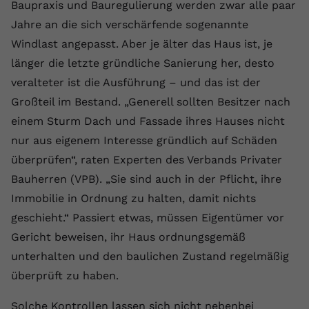
Laufzeit
1 Jahr
Baupraxis und Bauregulierung werden zwar alle paar
Name
Cookie-Informationen anzeigen
_gcl au
Zweck
wiederzuerkennen und statistische
Jahre an die sich verschärfende sogenannte
Informationen zur Nutzung der
Dieser Wert speichert Ihre Consent-
Anbieter
Google Ads
Externe Inhalte
Website zu erfassen.
Windlast angepasst. Aber je älter das Haus ist, je
Einstellungen. Unter anderem eine
Wir verwenden auf unserer Website externe Inhalte,
länger die letzte gründliche Sanierung her, desto
zufällig generierte ID, für die
Laufzeit
90 Tage
um Ihnen zusätzliche Informationen anzubieten.
Zweck
historische Speicherung Ihrer
veralteter ist die Ausführung – und das ist der
vorgenommen Einstellungen, falls der
Wird von Google Ads für das
Großteil im Bestand. „Generell sollten Besitzer nach
Name
Cookie-Informationen anzeigen
vuid
Webseiten-Betreiber dies eingestellt
Conversion-Tracking verwendet, um
Zweck
einem Sturm Dach und Fassade ihres Hauses nicht
hat.
Werbeklicks der Nutzung auf unserer
Anbieter
vimeo.com
nur aus eigenem Interesse gründlich auf Schäden
Website zuzuordnen.
überprüfen“, raten Experten des Verbands Privater
Laufzeit
2 Jahre
Name
fe_typo_user
Bauherren (VPB). „Sie sind auch in der Pflicht, ihre
Vimeo installiert dieses Cookie, um
Immobilie in Ordnung zu halten, damit nichts
Anbieter
VPB.de
Tracking-Informationen zu sammeln,
geschieht.“ Passiert etwas, müssen Eigentümer vor
Zweck
indem es eine eindeutige ID zum
Laufzeit
Session
Gericht beweisen, ihr Haus ordnungsgemäß
Einbetten von Videos auf der Website
setzt.
unterhalten und den baulichen Zustand regelmäßig
Dieses Cookie wird verwendet, um die
Zweck
Speicherung von
überprüft zu haben.
Benutzereinstellungen zu ermöglichen.
Name
CONSENT
Solche Kontrollen lassen sich nicht nebenbei