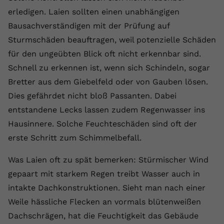
erledigen. Laien sollten einen unabhängigen
Anbieter
youtube.com
Bausachverständigen mit der Prüfung auf
Laufzeit
2 Jahre
Sturmschäden beauftragen, weil potenzielle Schäden
für den ungeübten Blick oft nicht erkennbar sind.
YouTube setzt dieses Cookie über
Zweck
eingebettete YouTube-Videos und
Schnell zu erkennen ist, wenn sich Schindeln, sogar
registriert anonyme statistische Daten.
Bretter aus dem Giebelfeld oder von Gauben lösen.
Dies gefährdet nicht bloß Passanten. Dabei
entstandene Lecks lassen zudem Regenwasser ins
Name
yt-remote-device-id
Hausinnere. Solche Feuchteschäden sind oft der
Anbieter
Youtube.com
erste Schritt zum Schimmelbefall.
Laufzeit
Session
Was Laien oft zu spät bemerken: Stürmischer Wind
gepaart mit starkem Regen treibt Wasser auch in
YouTube setzt diesen Cookie, um die
Videopräferenzen des Benutzers zu
intakte Dachkonstruktionen. Sieht man nach einer
Zweck
speichern, der eingebettete YouTube-
Weile hässliche Flecken an vormals blütenweißen
Videos verwendet.
Dachschrägen, hat die Feuchtigkeit das Gebäude