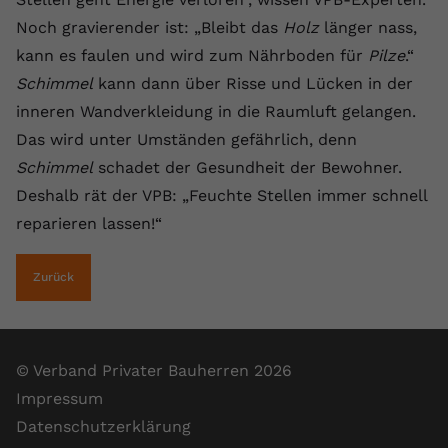
registriert eine eindeutige ID, um
Noch gravierender ist: „Bleibt das
Holz
länger nass,
Zweck
Daten darüber zu speichern, welche
kann es faulen und wird zum Nährboden für
Pilze
.“
Videos von YouTube der Nutzer
gesehen hat.
Schimmel
kann dann über Risse und Lücken in der
inneren Wandverkleidung in die Raumluft gelangen.
Das wird unter Umständen gefährlich, denn
Name
yt-remote-connected-devices
Schimmel
schadet der Gesundheit der Bewohner.
Anbieter
Youtube.com
Deshalb rät der VPB: „Feuchte Stellen immer schnell
reparieren lassen!“
Laufzeit
Session
YouTube setzt diesen Cookie, um die
Zurück
Videopräferenzen des Nutzers zu
Zweck
speichern, der eingebettete YouTube-
Videos verwendet.
© Verband Privater Bauherren 2026
Impressum
Datenschutzerklärung