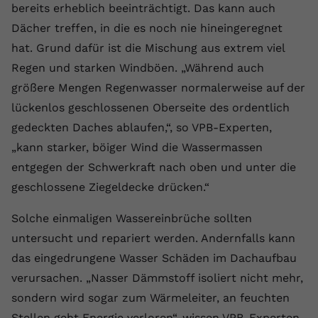
bereits erheblich beeinträchtigt. Das kann auch
Name
yt.innertube::requests
Dächer treffen, in die es noch nie hineingeregnet
hat. Grund dafür ist die Mischung aus extrem viel
Anbieter
youtube.com
Regen und starken Windböen. „Während auch
Laufzeit
Session
größere Mengen Regenwasser normalerweise auf der
lückenlos geschlossenen Oberseite des ordentlich
Dieser von YouTube gesetzte Cookie
gedeckten Daches ablaufen,“, so VPB-Experten,
registriert eine eindeutige ID, um
Zweck
Daten darüber zu speichern, welche
„kann starker, böiger Wind die Wassermassen
Videos von YouTube der Nutzer
entgegen der Schwerkraft nach oben und unter die
gesehen hat.
geschlossene Ziegeldecke drücken.“
Solche einmaligen Wassereinbrüche sollten
Name
yt.innertube::nextId
untersucht und repariert werden. Andernfalls kann
Anbieter
Youtube.com
das eingedrungene Wasser Schäden im Dachaufbau
verursachen. „Nasser Dämmstoff isoliert nicht mehr,
Laufzeit
Session
sondern wird sogar zum Wärmeleiter, an feuchten
Dieser von YouTube gesetzte Cookie
Stellen geht Energie verloren“, wissen VPB-Experten.