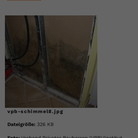
vpb-schimmel8.jpg
Dateigröße:
326 KB
Foto:
Verband Privater Bauherren (VPB)/Institut