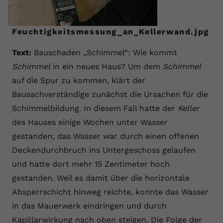
Anbieter
youtube.com
Feuchtigkeitsmessung_an_Kellerwand.jpg
Laufzeit
2 Jahre
Text:
Bauschaden „Schimmel“: Wie kommt
YouTube setzt dieses Cookie über
Schimmel
in ein neues Haus? Um dem
Schimmel
Zweck
eingebettete YouTube-Videos und
registriert anonyme statistische Daten.
auf die Spur zu kommen, klärt der
Bausachverständige zunächst die Ursachen für die
Schimmelbildung. In diesem Fall hatte der
Keller
Name
yt-remote-device-id
des Hauses einige Wochen unter Wasser
Anbieter
Youtube.com
gestanden; das Wasser war durch einen offenen
Deckendurchbruch ins Untergeschoss gelaufen
Laufzeit
Session
und hatte dort mehr 15 Zentimeter hoch
YouTube setzt diesen Cookie, um die
gestanden. Weil es damit über die horizontale
Videopräferenzen des Benutzers zu
Zweck
Absperrschicht hinweg reichte, konnte das Wasser
speichern, der eingebettete YouTube-
in das Mauerwerk eindringen und durch
Videos verwendet.
Kapillarwirkung nach oben steigen. Die Folge der