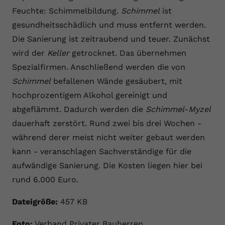
Feuchte: Schimmelbildung.
Schimmel
ist
Name
yt.innertube::requests
gesundheitsschädlich und muss entfernt werden.
Anbieter
youtube.com
Die Sanierung ist zeitraubend und teuer. Zunächst
wird der
Keller
getrocknet. Das übernehmen
Laufzeit
Session
Spezialfirmen. Anschließend werden die von
Dieser von YouTube gesetzte Cookie
Schimmel
befallenen Wände gesäubert, mit
registriert eine eindeutige ID, um
hochprozentigem Alkohol gereinigt und
Zweck
Daten darüber zu speichern, welche
abgeflämmt. Dadurch werden die
Schimmel
-
Myzel
Videos von YouTube der Nutzer
dauerhaft zerstört. Rund zwei bis drei Wochen -
gesehen hat.
während derer meist nicht weiter gebaut werden
kann - veranschlagen Sachverständige für die
Name
yt.innertube::nextId
aufwändige Sanierung. Die Kosten liegen hier bei
Anbieter
Youtube.com
rund 6.000 Euro.
Laufzeit
Session
Dateigröße:
457 KB
Dieser von YouTube gesetzte Cookie
Foto:
Verband Privater Bauherren