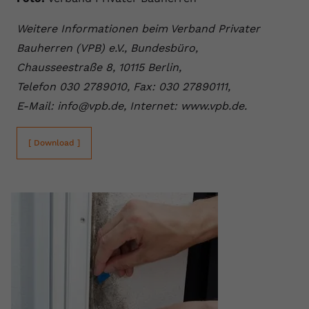
registriert eine eindeutige ID, um
Zweck
Daten darüber zu speichern, welche
Weitere Informationen beim Verband Privater
Videos von YouTube der Nutzer
Bauherren (VPB) e.V., Bundesbüro,
gesehen hat.
Chausseestraße 8, 10115 Berlin,
Telefon 030 2789010, Fax: 030 27890111,
Name
yt-remote-connected-devices
E-Mail: info@vpb.de, Internet: www.vpb.de.
Anbieter
Youtube.com
[ Download ]
Laufzeit
Session
YouTube setzt diesen Cookie, um die
Videopräferenzen des Nutzers zu
Zweck
speichern, der eingebettete YouTube-
Videos verwendet.