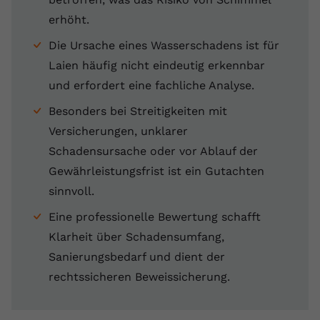
Anbieter
youtube.com
erhöht.
Die Ursache eines Wasserschadens ist für
Laufzeit
2 Jahre
Laien häufig nicht eindeutig erkennbar
YouTube setzt dieses Cookie über
und erfordert eine fachliche Analyse.
Zweck
eingebettete YouTube-Videos und
Besonders bei Streitigkeiten mit
registriert anonyme statistische Daten.
Versicherungen, unklarer
Schadensursache oder vor Ablauf der
Name
yt-remote-device-id
Gewährleistungsfrist ist ein Gutachten
Anbieter
Youtube.com
sinnvoll.
Eine professionelle Bewertung schafft
Laufzeit
Session
Klarheit über Schadensumfang,
YouTube setzt diesen Cookie, um die
Sanierungsbedarf und dient der
Videopräferenzen des Benutzers zu
Zweck
rechtssicheren Beweissicherung.
speichern, der eingebettete YouTube-
Videos verwendet.