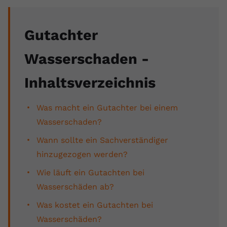
Name
yt.innertube::requests
Gutachter
Anbieter
youtube.com
Wasserschaden
-
Laufzeit
Session
Inhaltsverzeichnis
Dieser von YouTube gesetzte Cookie
registriert eine eindeutige ID, um
Zweck
Daten darüber zu speichern, welche
Was macht ein Gutachter bei einem
Videos von YouTube der Nutzer
Wasserschaden?
gesehen hat.
Wann sollte ein Sachverständiger
hinzugezogen werden?
Name
yt.innertube::nextId
Wie läuft ein Gutachten bei
Anbieter
Youtube.com
Wasserschäden ab?
Laufzeit
Session
Was kostet ein Gutachten bei
Wasserschäden?
Dieser von YouTube gesetzte Cookie