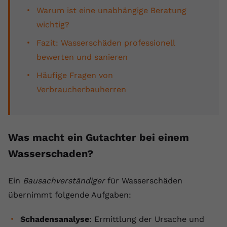
registriert eine eindeutige ID, um
Warum ist eine unabhängige Beratung
Zweck
Daten darüber zu speichern, welche
wichtig?
Videos von YouTube der Nutzer
gesehen hat.
Fazit: Wasserschäden professionell
bewerten und sanieren
Name
yt-remote-connected-devices
Häufige Fragen von
Verbraucherbauherren
Anbieter
Youtube.com
Laufzeit
Session
Was macht ein Gutachter bei einem
YouTube setzt diesen Cookie, um die
Videopräferenzen des Nutzers zu
Wasserschaden?
Zweck
speichern, der eingebettete YouTube-
Videos verwendet.
Ein
Bausachverständiger
für Wasserschäden
übernimmt folgende Aufgaben:
Schadensanalyse
: Ermittlung der Ursache und