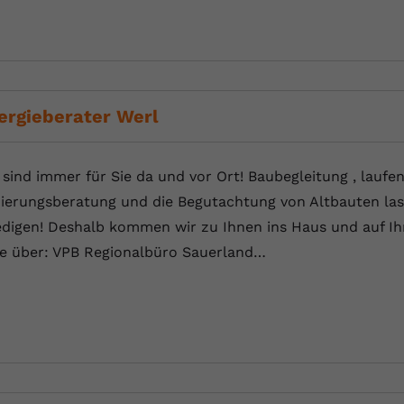
Laufzeit
Session
Dieser von YouTube gesetzte Cookie
registriert eine eindeutige ID, um Daten
Zweck
darüber zu speichern, welche Videos von
YouTube der Nutzer gesehen hat.
ergieberater Werl
Name
yt.innertube::nextId
 sind immer für Sie da und vor Ort! Baubegleitung , laufe
ierungsberatung und die Begutachtung von Altbauten las
Anbieter
Youtube.com
edigen! Deshalb kommen wir zu Ihnen ins Haus und auf Ihr
Laufzeit
Session
te über: VPB Regionalbüro Sauerland…
Dieser von YouTube gesetzte Cookie
registriert eine eindeutige ID, um Daten
Zweck
darüber zu speichern, welche Videos von
YouTube der Nutzer gesehen hat.
Name
yt-remote-connected-devices