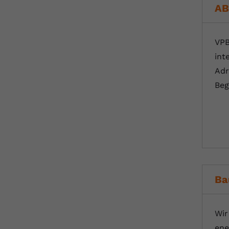
AB
VPB
int
Adr
Beg
Ba
Wir
ene