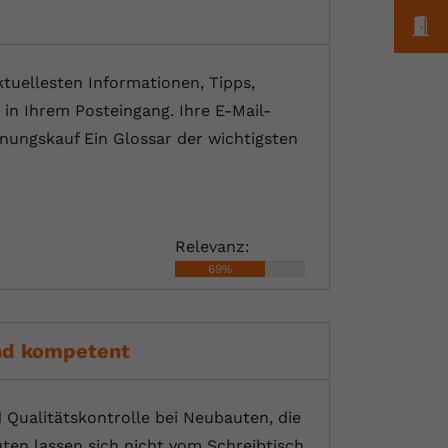
M
tuellesten Informationen, Tipps,
in Ihrem Posteingang. Ihre E-Mail-
ungskauf Ein Glossar der wichtigsten
Relevanz:
69%
und kompetent
 Qualitätskontrolle bei Neubauten, die
ten lassen sich nicht vom Schreibtisch