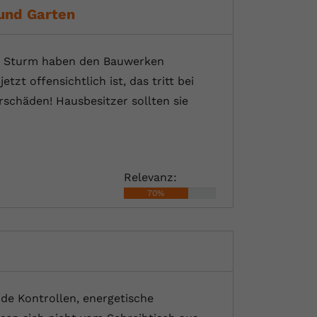
und Garten
und Sturm haben den Bauwerken
zt offensichtlich ist, das tritt bei
schäden! Hausbesitzer sollten sie
Relevanz:
70%
nde Kontrollen, energetische