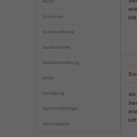
San
Recht
erl
Schimmel
bit
Schlüsselfertig
bauabnahme
baubeschreibung
En
keller
kündigung
Wir
San
sachverständiger
erl
bit
zahlungsplan