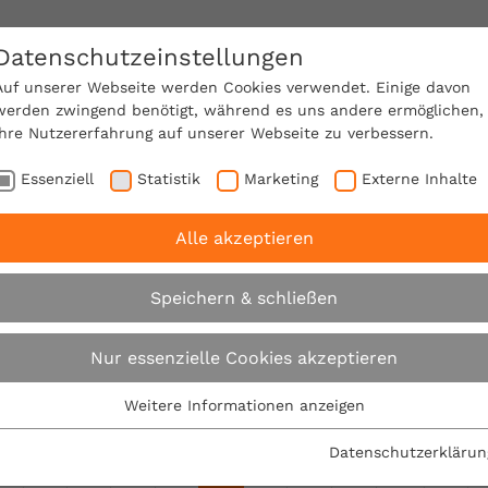
Datenschutzeinstellungen
SACHVERSTÄNDIGE FINDEN!
Auf unserer Webseite werden Cookies verwendet. Einige davon
werden zwingend benötigt, während es uns andere ermöglichen,
Ihre Nutzererfahrung auf unserer Webseite zu verbessern.
e Mitgliedschaft
Über den VPB
Karriere
Essenziell
Statistik
Marketing
Externe Inhalte
Alle akzeptieren
Suche
Speichern & schließen
Nur essenzielle Cookies akzeptieren
Su
Weitere Informationen anzeigen
Essenziell
t nach "sachverständiger".
Es wurden 743 Ergebnisse in 
Essenzielle Cookies werden für grundlegende Funktionen der
s 400 von 743.
Datenschutzerklärun
Webseite benötigt. Dadurch ist gewährleistet, dass die