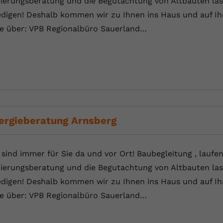
ierungsberatung und die Begutachtung von Altbauten las
YouTube setzt dieses Cookie über
Zweck
eingebettete YouTube-Videos und registriert
edigen! Deshalb kommen wir zu Ihnen ins Haus und auf Ihr
anonyme statistische Daten.
te über: VPB Regionalbüro Sauerland…
Name
yt-remote-device-id
Anbieter
Youtube.com
Laufzeit
Session
ergieberatung Arnsberg
YouTube setzt diesen Cookie, um die
Videopräferenzen des Benutzers zu
Zweck
speichern, der eingebettete YouTube-Videos
 sind immer für Sie da und vor Ort! Baubegleitung , laufe
verwendet.
ierungsberatung und die Begutachtung von Altbauten las
edigen! Deshalb kommen wir zu Ihnen ins Haus und auf Ihr
Name
yt.innertube::requests
te über: VPB Regionalbüro Sauerland…
Anbieter
youtube.com