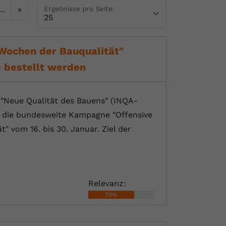
...
»
Ergebnisse pro Seite:
Wochen der Bauqualität"
e bestellt werden
e "Neue Qualität des Bauens" (INQA-
" die bundesweite Kampagne "Offensive
 vom 16. bis 30. Januar. Ziel der
Relevanz:
70%