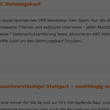
C Wohnungskauf
Anbieter
Youtube.com
Laufzeit
Session
-Experteninterview VPB Newsletter Kein Spam. Nur die ak
eressante Themen und exklusive Interviews - jeden Monat 
YouTube setzt diesen Cookie, um die
esse * Datenschutzerklärung lesen. Abonnieren ABC Wohn
Zweck
Videopräferenzen des Nutzers zu speichern,
riffe rund um den Wohnungskauf Drucken…
der eingebettete YouTube-Videos verwendet.
usachverständiger Stuttgart – unabhängig 
 sind immer für Sie da und vor Ort! Die laufende Bau- und
rgetische Sanierung oder auch die Beurteilung von Altbau