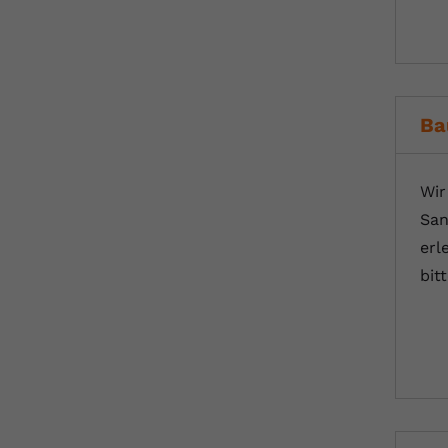
Ba
Wir
San
erl
bit