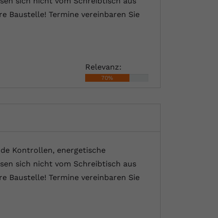
sen sich nicht vom Schreibtisch aus
e Baustelle! Termine vereinbaren Sie
Relevanz:
70%
nde Kontrollen, energetische
sen sich nicht vom Schreibtisch aus
e Baustelle! Termine vereinbaren Sie