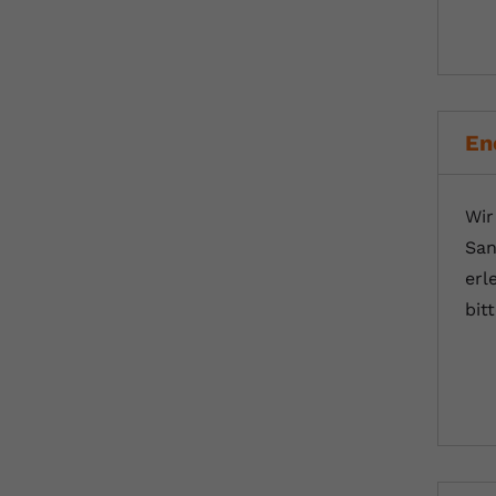
En
Wir
San
erl
bit