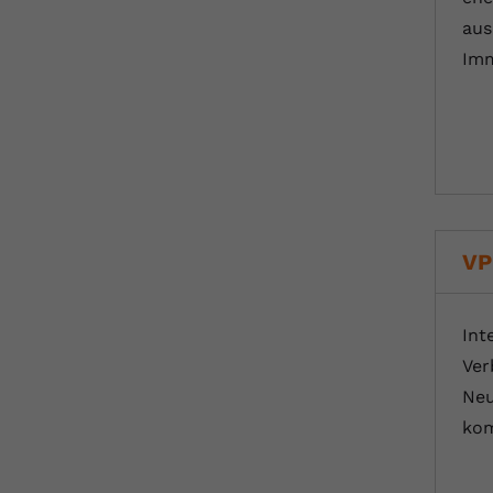
aus
Imm
VP
Int
Ver
Neu
kom