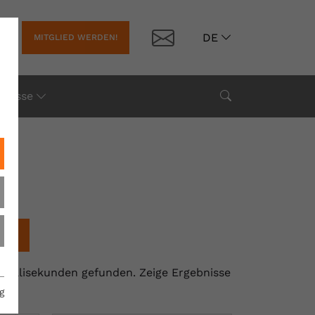
Kontakt
DE
MITGLIED WERDEN!
Suche
Presse
chen
3 Millisekunden gefunden.
Zeige Ergebnisse
g