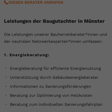
DIESEN BERATER ANRUFEN
Anbieter
youtube.com
Laufzeit
2 Jahre
Leistungen der Baugutachter in Münster
YouTube setzt dieses Cookie über
Zweck
eingebettete YouTube-Videos und
Die ⁠Leistungen unserer Bauherrenberater*innen und
registriert anonyme statistische Daten.
der neutralen Netzwerkexperten*innen umfassen:
1. Energieberatung:
Name
yt-remote-device-id
Anbieter
Youtube.com
Energieberatung für effiziente Energienutzung
Laufzeit
Session
Unterstützung durch Gebäudeenergieberater
Informationen zu Sanierungsförderungen
YouTube setzt diesen Cookie, um die
Videopräferenzen des Benutzers zu
Beratung zur Optimierung von Heizkosten
Zweck
speichern, der eingebettete YouTube-
Videos verwendet.
Beratung zum individuellen Sanierungsfahrplan