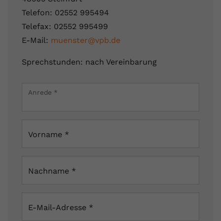
Telefon: 02552 995494
Telefax: 02552 995499
E-Mail:
muenster@vpb.de
Sprechstunden: nach Vereinbarung
Leaflet
|
Map data ©
OpenStreetMap
contributors
×
Anrede
*
Webereistraße 3, 48565 Steinfurt, Deutschland
Vorname
*
Nachname
*
E-Mail-Adresse
*