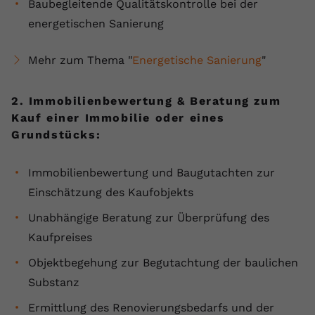
Baubegleitende Qualitätskontrolle bei der
Name
yt.innertube::requests
energetischen Sanierung
Anbieter
youtube.com
Mehr zum Thema "
Energetische Sanierung
"
Laufzeit
Session
2. Immobilienbewertung & Beratung zum
Dieser von YouTube gesetzte Cookie
Kauf einer Immobilie oder eines
registriert eine eindeutige ID, um
Grundstücks:
Zweck
Daten darüber zu speichern, welche
Videos von YouTube der Nutzer
Immobilienbewertung und Baugutachten zur
gesehen hat.
Einschätzung des Kaufobjekts
Unabhängige Beratung zur Überprüfung des
Name
yt.innertube::nextId
Kaufpreises
Anbieter
Youtube.com
Objektbegehung zur Begutachtung der baulichen
Laufzeit
Session
Substanz
Ermittlung des Renovierungsbedarfs und der
Dieser von YouTube gesetzte Cookie