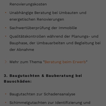
registriert eine eindeutige ID, um
Renovierungskosten
Zweck
Daten darüber zu speichern, welche
Unabhängige Beratung bei Umbauten und
Videos von YouTube der Nutzer
energetischen Renovierungen
gesehen hat.
Sachwertüberprüfung der Immobilie
Name
yt-remote-connected-devices
Qualitätskontrollen während der Planungs- und
Bauphase, der Umbauarbeiten und Begleitung bei
Anbieter
Youtube.com
der Abnahme
Laufzeit
Session
Mehr zum Thema "
Beratung beim Erwerb
"
YouTube setzt diesen Cookie, um die
Videopräferenzen des Nutzers zu
Zweck
speichern, der eingebettete YouTube-
3. Baugutachten & Bauberatung bei
Videos verwendet.
Bauschäden:
Baugutachten zur Schadensanalyse
Schimmelgutachten zur Identifizierung und