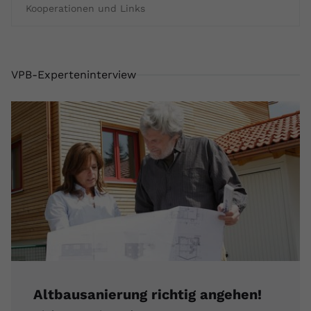
Kooperationen und Links
registriert eine eindeutige ID, um
Zweck
Daten darüber zu speichern, welche
Videos von YouTube der Nutzer
gesehen hat.
VPB-Experteninterview
Name
yt-remote-connected-devices
Anbieter
Youtube.com
Laufzeit
Session
YouTube setzt diesen Cookie, um die
Videopräferenzen des Nutzers zu
Zweck
speichern, der eingebettete YouTube-
Videos verwendet.
Altbausanierung richtig angehen!