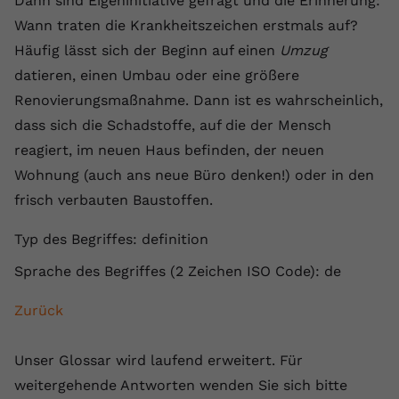
Dann sind Eigeninitiative gefragt und die Erinnerung:
Laufzeit
1 Jahr
Name
Cookie-Informationen anzeigen
_gcl au
Zweck
wiederzuerkennen und statistische
Wann traten die Krankheitszeichen erstmals auf?
Informationen zur Nutzung der
Dieser Wert speichert Ihre Consent-
Anbieter
Google Ads
Häufig lässt sich der Beginn auf einen
Umzug
Externe Inhalte
Website zu erfassen.
Einstellungen. Unter anderem eine
datieren, einen Umbau oder eine größere
Wir verwenden auf unserer Website externe Inhalte,
zufällig generierte ID, für die
Laufzeit
90 Tage
um Ihnen zusätzliche Informationen anzubieten.
Renovierungsmaßnahme. Dann ist es wahrscheinlich,
Zweck
historische Speicherung Ihrer
vorgenommen Einstellungen, falls der
Wird von Google Ads für das
dass sich die Schadstoffe, auf die der Mensch
Name
Cookie-Informationen anzeigen
vuid
Webseiten-Betreiber dies eingestellt
Conversion-Tracking verwendet, um
reagiert, im neuen Haus befinden, der neuen
Zweck
hat.
Werbeklicks der Nutzung auf unserer
Anbieter
vimeo.com
Wohnung (auch ans neue Büro denken!) oder in den
Website zuzuordnen.
frisch verbauten Baustoffen.
Laufzeit
2 Jahre
Name
fe_typo_user
Typ des Begriffes: definition
Vimeo installiert dieses Cookie, um
Anbieter
VPB.de
Tracking-Informationen zu sammeln,
Sprache des Begriffes (2 Zeichen ISO Code): de
Zweck
indem es eine eindeutige ID zum
Laufzeit
Session
Einbetten von Videos auf der Website
Zurück
setzt.
Dieses Cookie wird verwendet, um die
Zweck
Speicherung von
Unser Glossar wird laufend erweitert. Für
Benutzereinstellungen zu ermöglichen.
Name
CONSENT
weitergehende Antworten wenden Sie sich bitte