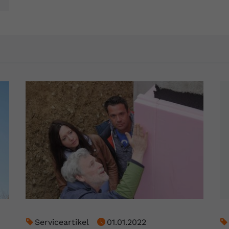
Anbieter
Youtube.com
Laufzeit
Session
YouTube setzt diesen Cookie, um die
Zweck
Videopräferenzen des Nutzers zu speichern,
der eingebettete YouTube-Videos verwendet.
Serviceartikel
01.01.2022