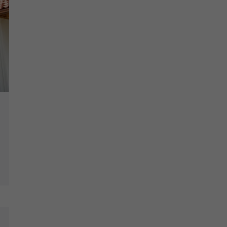
YouTube setzt dieses Cookie über
Zweck
eingebettete YouTube-Videos und registriert
anonyme statistische Daten.
Name
yt-remote-device-id
Anbieter
Youtube.com
Laufzeit
Session
YouTube setzt diesen Cookie, um die
Videopräferenzen des Benutzers zu
Zweck
speichern, der eingebettete YouTube-Videos
verwendet.
Name
yt.innertube::requests
Anbieter
youtube.com