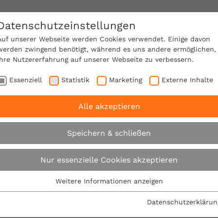
Datenschutzeinstellungen
SACHVERSTÄNDIGE FINDEN!
Auf unserer Webseite werden Cookies verwendet. Einige davon
werden zwingend benötigt, während es uns andere ermöglichen,
Ihre Nutzererfahrung auf unserer Webseite zu verbessern.
e Mitgliedschaft
Über den VPB
Karriere
Essenziell
Statistik
Marketing
Externe Inhalte
Alle akzeptieren
C Schadstoffe
Chemische Verbindungen
Speichern & schließen
ABC Schadstoff
Nur essenzielle Cookies akzeptieren
Weitere Informationen anzeigen
Essenziell
Ein Glossar der wichtigsten Begriffe rund um Sch
Essenzielle Cookies werden für grundlegende Funktionen der
Datenschutzerklärun
Webseite benötigt. Dadurch ist gewährleistet, dass die