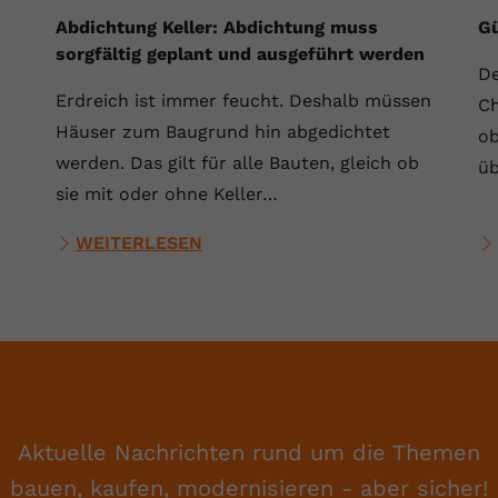
Abdichtung Keller: Abdichtung muss
Gü
sorgfältig geplant und ausgeführt werden
De
Erdreich ist immer feucht. Deshalb müssen
Ch
Häuser zum Baugrund hin abgedichtet
ob
werden. Das gilt für alle Bauten, gleich ob
üb
sie mit oder ohne Keller…
WEITERLESEN
Aktuelle Nachrichten rund um die Themen
bauen, kaufen, modernisieren - aber sicher!