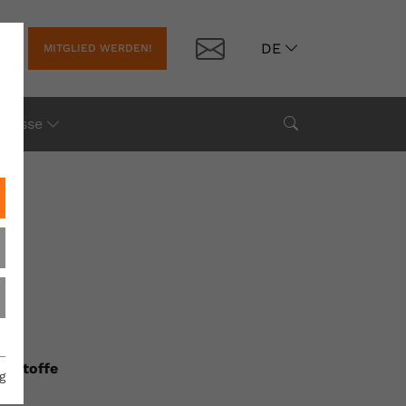
Kontakt
DE
MITGLIED WERDEN!
Suche
Presse
e
adstoffe
g