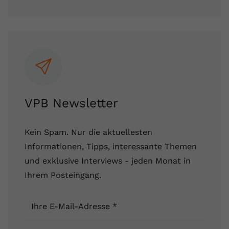
Anbieter
youtube.com
Laufzeit
2 Jahre
YouTube setzt dieses Cookie über
Zweck
eingebettete YouTube-Videos und
registriert anonyme statistische Daten.
VPB Newsletter
Name
yt-remote-device-id
Kein Spam. Nur die aktuellesten
Anbieter
Youtube.com
Informationen, Tipps, interessante Themen
Laufzeit
Session
und exklusive Interviews - jeden Monat in
Ihrem Posteingang.
YouTube setzt diesen Cookie, um die
Videopräferenzen des Benutzers zu
Zweck
speichern, der eingebettete YouTube-
Ihre E-Mail-Adresse
*
Videos verwendet.