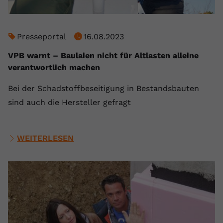
registriert eine eindeutige ID, um
Zweck
Daten darüber zu speichern, welche
Videos von YouTube der Nutzer
Presseportal
16.08.2023
gesehen hat.
VPB warnt – Baulaien nicht für Altlasten alleine
verantwortlich machen
Name
yt-remote-connected-devices
Bei der Schadstoffbeseitigung in Bestandsbauten
Anbieter
Youtube.com
sind auch die Hersteller gefragt
Laufzeit
Session
YouTube setzt diesen Cookie, um die
WEITERLESEN
Videopräferenzen des Nutzers zu
Zweck
speichern, der eingebettete YouTube-
Videos verwendet.