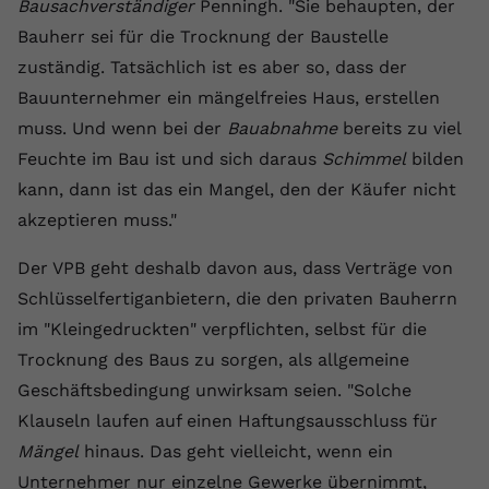
Bausachverständiger
Penningh. "Sie behaupten, der
registriert eine eindeutige ID, um
Bauherr sei für die Trocknung der Baustelle
Zweck
Daten darüber zu speichern, welche
Videos von YouTube der Nutzer
zuständig. Tatsächlich ist es aber so, dass der
gesehen hat.
Bauunternehmer ein mängelfreies Haus, erstellen
muss. Und wenn bei der
Bauabnahme
bereits zu viel
Feuchte im Bau ist und sich daraus
Name
yt-remote-connected-devices
Schimmel
bilden
kann, dann ist das ein Mangel, den der Käufer nicht
Anbieter
Youtube.com
akzeptieren muss."
Laufzeit
Session
Der VPB geht deshalb davon aus, dass Verträge von
Schlüsselfertiganbietern, die den privaten Bauherrn
YouTube setzt diesen Cookie, um die
Videopräferenzen des Nutzers zu
im "Kleingedruckten" verpflichten, selbst für die
Zweck
speichern, der eingebettete YouTube-
Trocknung des Baus zu sorgen, als allgemeine
Videos verwendet.
Geschäftsbedingung unwirksam seien. "Solche
Klauseln laufen auf einen Haftungsausschluss für
Mängel
hinaus. Das geht vielleicht, wenn ein
Unternehmer nur einzelne Gewerke übernimmt,