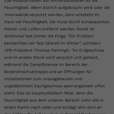
Das Hauptproblem auf Winterbaustellen ist die
Anbieter
youtube.com
Feuchtigkeit. Wenn Estrich aufgebracht wird oder die
Innenwände
verputzt werden, dann entsteht im
Laufzeit
2 Jahre
Haus viel Feuchtigkeit. Sie muss durch konsequentes
YouTube setzt dieses Cookie über
Heizen und
Lüften
entfernt werden. Sonst ist
Zweck
eingebettete YouTube-Videos und
Schimmel
fast immer die Folge. "Ein Problem
registriert anonyme statistische Daten.
beobachten wir fast überall im Winter", schildert
VPB-Präsident Thomas Penningh, "im Erdgeschoss
Name
yt-remote-device-id
und im ersten Stock wird verputzt und geheizt,
während die Dampfbremse im Bereich der
Anbieter
Youtube.com
Bodeneinschubtreppe und an Öffnungen für
Laufzeit
Session
Installationen
zum unausgebauten und
ungedämmten Dachgeschoss sperrangelweit offen
YouTube setzt diesen Cookie, um die
steht. Das ist bauphysikalisch fatal, denn die
Videopräferenzen des Benutzers zu
Zweck
Feuchtigkeit aus dem unteren Bereich zieht wie in
speichern, der eingebettete YouTube-
Videos verwendet.
einem Kamin nach oben und schlägt sich dort an