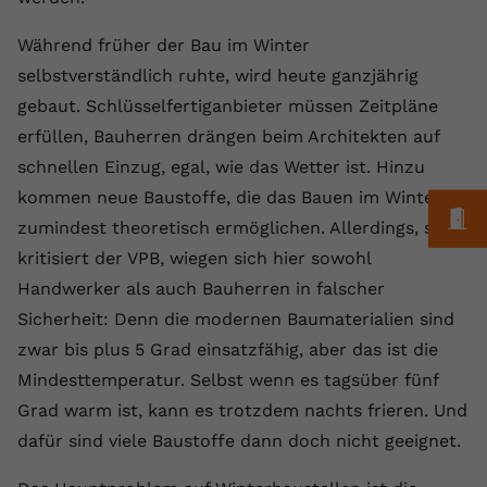
Laufzeit
1 Jahr
Name
Cookie-Informationen anzeigen
_gcl au
Zweck
wiederzuerkennen und statistische
Informationen zur Nutzung der
Während früher der Bau im Winter
Dieser Wert speichert Ihre Consent-
Anbieter
Google Ads
Externe Inhalte
Website zu erfassen.
selbstverständlich ruhte, wird heute ganzjährig
Einstellungen. Unter anderem eine
Wir verwenden auf unserer Website externe Inhalte,
zufällig generierte ID, für die
Laufzeit
90 Tage
gebaut. Schlüsselfertiganbieter müssen Zeitpläne
um Ihnen zusätzliche Informationen anzubieten.
Zweck
historische Speicherung Ihrer
erfüllen, Bauherren drängen beim Architekten auf
vorgenommen Einstellungen, falls der
Wird von Google Ads für das
Name
Cookie-Informationen anzeigen
vuid
schnellen Einzug, egal, wie das Wetter ist. Hinzu
Webseiten-Betreiber dies eingestellt
Conversion-Tracking verwendet, um
Zweck
hat.
kommen neue Baustoffe, die das Bauen im Winter
Werbeklicks der Nutzung auf unserer
Anbieter
vimeo.com
M
Website zuzuordnen.
zumindest theoretisch ermöglichen. Allerdings, so
Laufzeit
2 Jahre
kritisiert der VPB, wiegen sich hier sowohl
Name
fe_typo_user
Handwerker als auch Bauherren in falscher
Vimeo installiert dieses Cookie, um
Anbieter
VPB.de
Sicherheit: Denn die modernen Baumaterialien sind
Tracking-Informationen zu sammeln,
zwar bis plus 5 Grad einsatzfähig, aber das ist die
Zweck
indem es eine eindeutige ID zum
Laufzeit
Session
Einbetten von Videos auf der Website
Mindesttemperatur. Selbst wenn es tagsüber fünf
setzt.
Dieses Cookie wird verwendet, um die
Grad warm ist, kann es trotzdem nachts frieren. Und
Zweck
Speicherung von
dafür sind viele Baustoffe dann doch nicht geeignet.
Benutzereinstellungen zu ermöglichen.
Name
CONSENT