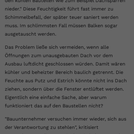
den kühlen Bauteilen wie zum Beispiel Dachsparren
nieder." Diese Feuchtigkeit führt fast immer zu
Name
yt.innertube::requests
Schimmelbefall, der später teuer saniert werden
Anbieter
youtube.com
muss. Im schlimmsten Fall müssen Balken sogar
ausgetauscht werden.
Laufzeit
Session
Das Problem ließe sich vermeiden, wenn alle
Dieser von YouTube gesetzte Cookie
registriert eine eindeutige ID, um
Öffnungen zum unausgebauten Dach vor dem
Zweck
Daten darüber zu speichern, welche
Ausbau luftdicht geschlossen würden. Damit wären
Videos von YouTube der Nutzer
kühler und beheizter Bereich baulich getrennt. Die
gesehen hat.
Feuchte aus Putz und Estrich könnte nicht ins Dach
ziehen, sondern über die Fenster entlüftet werden.
Name
yt.innertube::nextId
Eigentlich eine einfache Sache, aber warum
funktioniert das auf den Baustellen nicht?
Anbieter
Youtube.com
"Bauunternehmer versuchen immer wieder, sich aus
Laufzeit
Session
der Verantwortung zu stehlen", kritisiert
Dieser von YouTube gesetzte Cookie