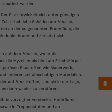
 repariert werden.
er Pilz entwickelt sich unter günstigen
er Zeit erhebliche Schäden am
Holz
an,
erem an der so genannten Braunfäule, die
ch dunkelbraun und zersetzt sich
ich auf dem
Holz
an, wo er die
ber die Myzelien bis hin zum Fruchtkörper
en porösen Baustoffen wie Mauerwerk,
 und anderen zellulosehaltigen Materialien.
eder auf
Holz
treffen, sind sie in der Lage,
M
 es dann wieder zu zerstören.
lb bevorzugt er versteckte Hohlräume -
sowie in Treppenstufen und an