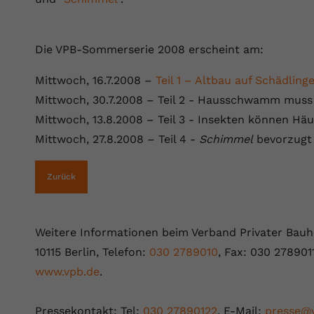
Laufzeit
Session
Dieser von YouTube gesetzte Cookie
Die VPB-Sommerserie 2008 erscheint am:
registriert eine eindeutige ID, um Daten
Zweck
darüber zu speichern, welche Videos von
Mittwoch, 16.7.2008 –
Teil 1 – Altbau auf Schädlin
YouTube der Nutzer gesehen hat.
Mittwoch, 30.7.2008 – Teil 2 - Hausschwamm muss 
Mittwoch, 13.8.2008 – Teil 3 - Insekten können Hä
Name
yt.innertube::nextId
Mittwoch, 27.8.2008 – Teil 4 -
Schimmel
bevorzugt
Anbieter
Youtube.com
Zurück
Laufzeit
Session
Dieser von YouTube gesetzte Cookie
Weitere Informationen beim Verband Privater Bauhe
registriert eine eindeutige ID, um Daten
Zweck
darüber zu speichern, welche Videos von
10115 Berlin, Telefon:
030 2789010
, Fax: 030 278901
YouTube der Nutzer gesehen hat.
www.vpb.de
.
Name
yt-remote-connected-devices
Pressekontakt: Tel:
030 27890122
, E-Mail:
presse@