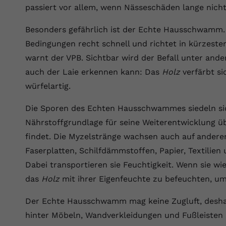
Wir verwenden auf unserer Website externe Inhalte, um Ihnen
generierte ID, für die historische
Laufzeit
90 Tage
passiert vor allem, wenn Nässeschäden lange nicht
Zweck
zusätzliche Informationen anzubieten.
Speicherung Ihrer vorgenommen
Einstellungen, falls der Webseiten-Betreiber
Wird von Google Ads für das Conversion-
Besonders gefährlich ist der Echte Hausschwamm. D
Name
Cookie-Informationen anzeigen
vuid
dies eingestellt hat.
Zweck
Tracking verwendet, um Werbeklicks der
Bedingungen recht schnell und richtet in kürzest
Nutzung auf unserer Website zuzuordnen.
Anbieter
vimeo.com
warnt der VPB. Sichtbar wird der Befall unter and
Name
fe_typo_user
auch der Laie erkennen kann: Das
Holz
verfärbt si
Laufzeit
2 Jahre
würfelartig.
Anbieter
VPB.de
Vimeo installiert dieses Cookie, um
Die Sporen des Echten Hausschwammes siedeln s
Tracking-Informationen zu sammeln, indem
Laufzeit
Session
Zweck
es eine eindeutige ID zum Einbetten von
Nährstoffgrundlage für seine Weiterentwicklung ü
Videos auf der Website setzt.
Dieses Cookie wird verwendet, um die
findet. Die Myzelstränge wachsen auch auf ander
Zweck
Speicherung von Benutzereinstellungen zu
Faserplatten, Schilfdämmstoffen, Papier, Textilien
ermöglichen.
Name
CONSENT
Dabei transportieren sie Feuchtigkeit. Wenn sie wi
das
Holz
mit ihrer Eigenfeuchte zu befeuchten, um
Anbieter
youtube.com
Der Echte Hausschwamm mag keine Zugluft, desha
Laufzeit
2 Jahre
hinter Möbeln, Wandverkleidungen und Fußleisten 