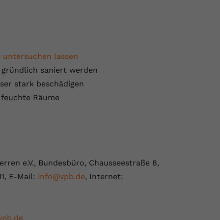
ge untersuchen lassen
gründlich saniert werden
user stark beschädigen
 feuchte Räume
rren e.V., Bundesbüro, Chausseestraße 8,
11, E-Mail:
info@vpb.de
, Internet:
vpb.de