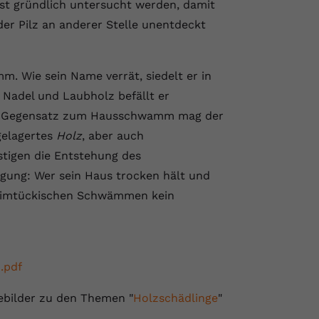
rst gründlich untersucht werden, damit
 der Pilz an anderer Stelle unentdeckt
m. Wie sein Name verrät, siedelt er in
 Nadel und Laubholz befällt er
m Gegensatz zum Hausschwamm mag der
gelagertes
Holz
, aber auch
tigen die Entstehung des
gung: Wer sein Haus trocken hält und
heimtückischen Schwämmen kein
.pdf
sebilder zu den Themen "
Holzschädlinge
"