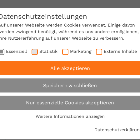
Datenschutzeinstellungen
SACHVERSTÄNDIGE FINDEN!
Auf unserer Webseite werden Cookies verwendet. Einige davon
werden zwingend benötigt, während es uns andere ermöglichen,
Ihre Nutzererfahrung auf unserer Webseite zu verbessern.
e Mitgliedschaft
Über den VPB
Karriere
Essenziell
Statistik
Marketing
Externe Inhalte
Alle akzeptieren
-Sommerserie 2008 - "Schädlinge" - Teil 2
Speichern & schließen
VPB-Sommerserie 2
Nur essenzielle Cookies akzeptieren
"Schädlinge" - Teil 2
Weitere Informationen anzeigen
Essenziell
Essenzielle Cookies werden für grundlegende Funktionen der
Datenschutzerklärun
30.07.2008
Webseite benötigt. Dadurch ist gewährleistet, dass die