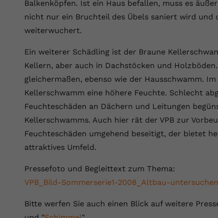
YouTube setzt dieses Cookie über
Balkenköpfen. Ist ein Haus befallen, muss es äuße
Zweck
eingebettete YouTube-Videos und registriert
nicht nur ein Bruchteil des Übels saniert wird und
anonyme statistische Daten.
weiterwuchert.
Ein weiterer Schädling ist der Braune Kellerschwam
Name
yt-remote-device-id
Kellern, aber auch in Dachstöcken und Holzböden.
Anbieter
Youtube.com
gleichermaßen, ebenso wie der Hausschwamm. I
Kellerschwamm eine höhere Feuchte. Schlecht ab
Laufzeit
Session
Feuchteschäden an Dächern und Leitungen begüns
YouTube setzt diesen Cookie, um die
Kellerschwamms. Auch hier rät der VPB zur Vorbeu
Videopräferenzen des Benutzers zu
Feuchteschäden umgehend beseitigt, der bietet 
Zweck
speichern, der eingebettete YouTube-Videos
attraktives Umfeld.
verwendet.
Pressefoto und Begleittext zum Thema:
Name
yt.innertube::requests
VPB_Bild-Sommerserie1-2008_Altbau-untersuchen
Anbieter
youtube.com
Bitte werfen Sie auch einen Blick auf weitere Pres
und "
Schimmel
".