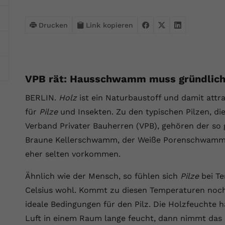
Webseite einwandfrei funktioniert.
Name
Cookie-Informationen anzeigen
cookie_optin
Drucken
Link kopieren
Anbieter
VPB.de
Statistik
Diese Technologien ermöglichen es uns, die Nutzung der
Laufzeit
1 Jahr
Website zu analysieren, um die Leistung zu messen und zu
VPB rät: Hausschwamm muss gründlich
verbessern.
Dieses Cookie wird verwendet, um Ihre
BERLIN.
Holz
ist ein Naturbaustoff und damit attr
Zweck
Cookie-Einstellungen für diese Website zu
Name
Cookie-Informationen anzeigen
_ga
speichern.
für
Pilze
und Insekten. Zu den typischen Pilzen, di
Verband Privater Bauherren (VPB), gehören der s
Anbieter
Google Analytics 4
Marketing
Braune Kellerschwamm, der Weiße Porenschwamm un
Name
SgCookieOptin.lastPreferences
Marketing-Cookies ermöglichen es uns, Ihnen relevante
Laufzeit
2 Jahre
eher selten vorkommen.
Werbung anzuzeigen und den Erfolg unserer Werbekampagnen
Anbieter
VPB.de
zu messen.
Wird von Google Analytics 4 verwendet, um
Ähnlich wie der Mensch, so fühlen sich
Pilze
bei Te
Nutzer wiederzuerkennen und statistische
Laufzeit
1 Jahr
Zweck
Name
Cookie-Informationen anzeigen
_gcl au
Celsius wohl. Kommt zu diesen Temperaturen noch 
Informationen zur Nutzung der Website zu
erfassen.
ideale Bedingungen für den Pilz. Die Holzfeuchte hä
Dieser Wert speichert Ihre Consent-
Anbieter
Google Ads
Externe Inhalte
Einstellungen. Unter anderem eine zufällig
Luft in einem Raum lange feucht, dann nimmt das