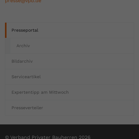
presse@vpb.de
Presseportal
Archiv
Bildarchiv
Serviceartikel
Expertentipp am Mittwoch
Presseverteiler
© Verband Privater Bauherren 2026