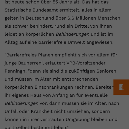
Laufzeit
1 Jahr
ist heute schon über 55 Jahre alt. Das hat das
Name
Cookie-Informationen anzeigen
_gcl au
Zweck
wiederzuerkennen und statistische
Statistische Bundesamt ermittelt, alles in allem
Informationen zur Nutzung der
Dieser Wert speichert Ihre Consent-
Anbieter
Google Ads
Externe Inhalte
gelten in Deutschland über 6,6 Millionen Menschen
Website zu erfassen.
Einstellungen. Unter anderem eine
Wir verwenden auf unserer Website externe Inhalte,
als schwer behindert, rund ein Drittel von ihnen
zufällig generierte ID, für die
Laufzeit
90 Tage
um Ihnen zusätzliche Informationen anzubieten.
Zweck
historische Speicherung Ihrer
leidet an körperlichen
Behinderungen
und ist im
vorgenommen Einstellungen, falls der
Wird von Google Ads für das
Alltag auf eine barrierefreie Umwelt angewiesen.
Name
Cookie-Informationen anzeigen
vuid
Webseiten-Betreiber dies eingestellt
Conversion-Tracking verwendet, um
Zweck
hat.
Werbeklicks der Nutzung auf unserer
"Barrierefreies Planen empfiehlt sich vor allem für
Anbieter
vimeo.com
Website zuzuordnen.
junge Bauherren", erläutert VPB-Vorsitzender
Laufzeit
2 Jahre
Name
fe_typo_user
Penningh, "denn sie sind die zukünftigen Senioren
und müssen im Alter mit entsprechenden
Vimeo installiert dieses Cookie, um
Anbieter
VPB.de
M
Tracking-Informationen zu sammeln,
körperlichen Einschränkungen rechnen. Bereiten sie
Zweck
indem es eine eindeutige ID zum
ihr eigenes Haus von Anfang an für eventuelle
Laufzeit
Session
Einbetten von Videos auf der Website
Behinderungen
vor, dann müssen sie im Alter, nach
setzt.
Dieses Cookie wird verwendet, um die
Unfall oder Krankheit nicht umziehen, sondern
Zweck
Speicherung von
können in ihrer vertrauten Umgebung bleiben und
Benutzereinstellungen zu ermöglichen.
Name
CONSENT
dort selbst bestimmt leben."