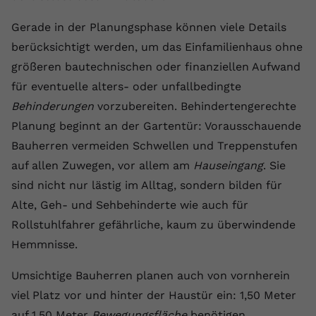
Anbieter
youtube.com
Gerade in der Planungsphase können viele Details
berücksichtigt werden, um das Einfamilienhaus ohne
Laufzeit
2 Jahre
größeren bautechnischen oder finanziellen Aufwand
YouTube setzt dieses Cookie über
für eventuelle alters- oder unfallbedingte
Zweck
eingebettete YouTube-Videos und
Behinderungen
vorzubereiten. Behindertengerechte
registriert anonyme statistische Daten.
Planung beginnt an der Gartentür: Vorausschauende
Bauherren vermeiden Schwellen und Treppenstufen
Name
yt-remote-device-id
auf allen Zuwegen, vor allem am
Hauseingang
. Sie
sind nicht nur lästig im Alltag, sondern bilden für
Anbieter
Youtube.com
Alte, Geh- und Sehbehinderte wie auch für
Laufzeit
Session
Rollstuhlfahrer gefährliche, kaum zu überwindende
Hemmnisse.
YouTube setzt diesen Cookie, um die
Videopräferenzen des Benutzers zu
Zweck
Umsichtige Bauherren planen auch von vornherein
speichern, der eingebettete YouTube-
Videos verwendet.
viel Platz vor und hinter der Haustür ein: 1,50 Meter
auf 1,50 Meter
Bewegungsfläche
benötigen