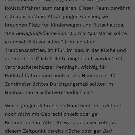
Rollstuhlfahrer zum rangieren. Dieser Raum bewährt
Name
yt.innertube::requests
sich aber auch im Alltag junger Familien, sie
Anbieter
youtube.com
brauchen Platz für Kinderwagen und Rutschautos.
"Die
Bewegungsfläche
von 1,50 mal 1,50 Meter sollte
Laufzeit
Session
grundsätzlich vor allen Türen, an allen
Dieser von YouTube gesetzte Cookie
Treppenantritten, im Flur, im
Bad
, in der Küche und
registriert eine eindeutige ID, um
auch auf der Gästetoilette eingeplant werden", rät
Zweck
Daten darüber zu speichern, welche
Verbraucherschützer Penningh. Wichtig für
Videos von YouTube der Nutzer
gesehen hat.
Rollstuhlfahrer sind auch breite Haustüren: 90
Zentimeter lichtes Durchgangsmaß sollten im
Neubau heute selbstverständlich sein.
Name
yt.innertube::nextId
Wer in jungen Jahren sein Haus baut, der rechnet
Anbieter
Youtube.com
noch nicht mit Gebrechlichkeit oder gar
Laufzeit
Session
Behinderung im Alter. Es wäre auch verfrüht, zu
diesem Zeitpunkt bereits Küche oder gar
Bad
Dieser von YouTube gesetzte Cookie