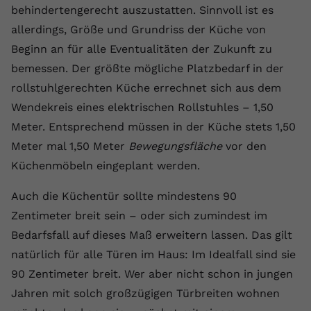
behindertengerecht auszustatten. Sinnvoll ist es
registriert eine eindeutige ID, um
Zweck
Daten darüber zu speichern, welche
allerdings, Größe und Grundriss der Küche von
Videos von YouTube der Nutzer
Beginn an für alle Eventualitäten der Zukunft zu
gesehen hat.
bemessen. Der größte mögliche Platzbedarf in der
rollstuhlgerechten Küche errechnet sich aus dem
Name
yt-remote-connected-devices
Wendekreis eines elektrischen Rollstuhles – 1,50
Meter. Entsprechend müssen in der Küche stets 1,50
Anbieter
Youtube.com
Meter mal 1,50 Meter
Bewegungsfläche
vor den
Laufzeit
Session
Küchenmöbeln eingeplant werden.
YouTube setzt diesen Cookie, um die
Auch die Küchentür sollte mindestens 90
Videopräferenzen des Nutzers zu
Zweck
Zentimeter breit sein – oder sich zumindest im
speichern, der eingebettete YouTube-
Bedarfsfall auf dieses Maß erweitern lassen. Das gilt
Videos verwendet.
natürlich für alle Türen im Haus: Im Idealfall sind sie
90 Zentimeter breit. Wer aber nicht schon in jungen
Jahren mit solch großzügigen Türbreiten wohnen